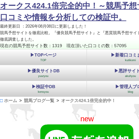
オークス424.1倍完全的中！～競馬予
口コミや情報を分析しての検証中。
最終更新日 ：2026年08月08日に更新しました！
競馬予想サイトを徹底比較。『優良競馬予想サイト』と『悪質競馬予想サイ
徹底調査しました。
現在の競馬予想サイト数：1319 現在頂いた口コミの数：57095
▶TOPページ
▶新着口コミ
TOP
kutikomi
▶優良サイトDB
▶悪評サイト
yuuryou
akuhyou
▶検証中DB
▶管理人ブ
kensyou
blog
ホーム
競馬ブログ一覧
オークス424.1倍完全的中！
new