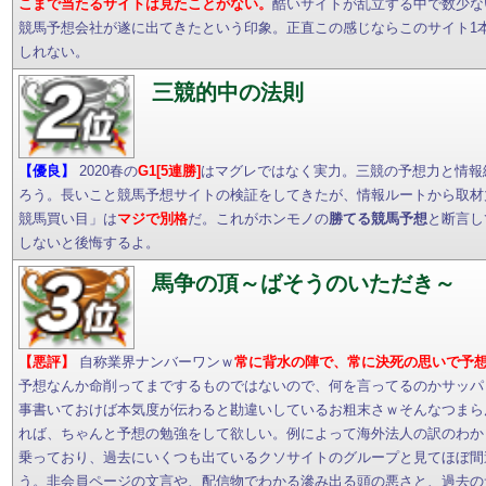
こまで当たるサイトは見たことがない。
酷いサイトが乱立する中で数少な
競馬予想会社が遂に出てきたという印象。正直この感じならこのサイト1
しれない。
三競的中の法則
【優良】
2020春の
G1[5連勝]
はマグレではなく実力。三競の予想力と情報
ろう。長いこと競馬予想サイトの検証をしてきたが、情報ルートから取材
競馬買い目」は
マジで別格
だ。これがホンモノの
勝てる競馬予想
と断言し
しないと後悔するよ。
馬争の頂～ばそうのいただき～
【悪評】
自称業界ナンバーワンｗ
常に背水の陣で、常に決死の思いで予
予想なんか命削ってまでするものではないので、何を言ってるのかサッパ
事書いておけば本気度が伝わると勘違いしているお粗末さｗそんなつまら
れば、ちゃんと予想の勉強をして欲しい。例によって海外法人の訳のわか
乗っており、過去にいくつも出ているクソサイトのグループと見てほぼ間
う。非会員ページの文言や、配信物でわかる滲み出る頭の悪さと、過去の