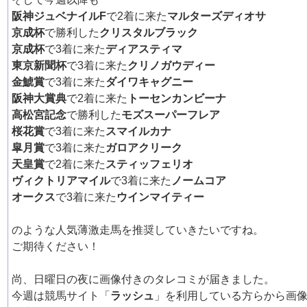
阪神ジュベナイルF
で2着に来た
マルターズディオサ
京成杯
で勝利した
クリスタルブラック
京成杯
で3着に来た
ディアスティマ
東京新聞杯
で3着に来た
クリノガウディー
金鯱賞
で3着に来た
ダイワキャグニー
阪神大賞典
で2着に来た
トーセンカンビーナ
高松宮記念
で勝利した
モズスーパーフレア
桜花賞
で3着に来た
スマイルカナ
皐月賞
で3着に来た
ガロアクリーク
天皇賞
で2着に来た
スティッフェリオ
ヴィクトリアマイル
で3着に来た
ノームコア
オークス
で3着に来た
ウインマイティー
のような人気薄激走馬を推奨していきたいですね。
ご期待ください！
尚、日曜日の夜に画像付きのタレコミが届きました。
今週は競馬サイト「
ラッシュ
」を利用している方らから画