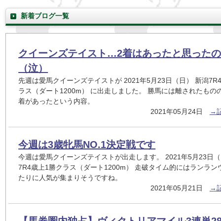
新着ブログ一覧
クイーンズテイスト…2着はあったと思った
（泣）
先週は愛馬クイーンズテイストが 2021年5月23日（日） 新潟7R
ラス（ダート1200m） に出走しました。 勝馬には離されたもの
着があったという内容。
2021年05月24日
→
今週は3歳牝馬NO.1決定戦です
今週は愛馬クイーンズテイストが出走します。 2021年5月23日（
7R4歳上1勝クラス（ダート1200m） 走破タイム的にはランラ
たりに人気が集まりそうですね。
2021年05月21日
→
【馬券圏内独占】ヴィクトリアマイル3連単287