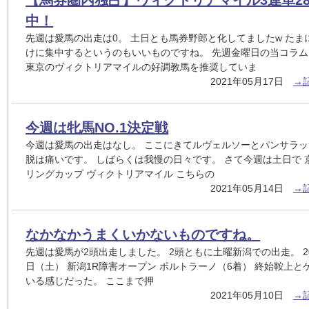
中！
先週は愛馬の出走は0。 土日とも馬券野郎と化してましたw たま
けに集中するというのもいいものですね。 先週金曜日の当コラ
東京のヴィクトリアマイルの好調教馬を推奨していま
2021年05月17日
→
今週は牝馬NO.1決定戦
今週は愛馬の出走はなし。 ここにきてルヴェルソーとパンサラ
脱は痛いです。 しばらくは我慢の日々です。 さて今週は土日で 
リングカップ ヴィクトリアマイル こちらの
2021年05月14日
→
なかなかうまくいかないものですね。
先週は愛馬が2頭出走しました。 2頭ともに土曜新潟での出走。 20
日（土） 新潟1R障害オープン ポルトラーノ（6着） 終始鞍上と
いる感じだった。 ここまで押
2021年05月10日
→