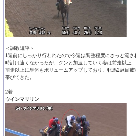
＜調教短評＞
1週前にしっかり行われたので今週は調整程度にさっと流さ
時計は速くなかったが、グンと加速していく姿は前走以上
前走以上に馬体もボリュームアップしており、牝馬2冠目戴
帯びてきた。
2着
ウインマリリン