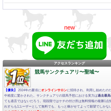
new
アクセスランキング
競馬サンクチュアリ〜聖域〜
【優良】
2024年の夏頃に
オンラインサロン
に招待され、利用し始めたの
中精度に驚かされた。サンクチュアリの競馬予想における実力は
過去最高
ても過言ではないだろう。現段階ではケチの付け所は無料情報の複勝1点
れすらも1ユーザーとして無料でも、もっと稼がせてよって願望でしかな