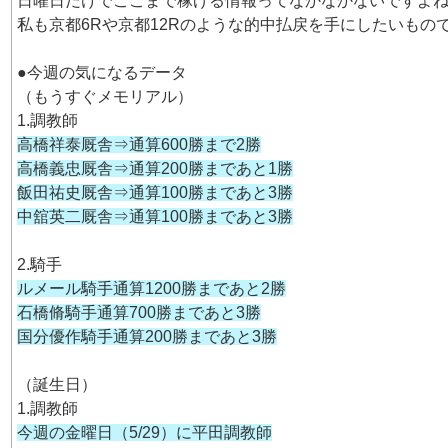
日曜日だけでここまで稼げる情報ってなかなかないですよ
私も京都6Rや京都12Rのような的中払戻を手にしたいもの
●今週の気になるデータ
（もうすぐメモリアル）
1.調教師
高橋祥泰厩舎⇒通算600勝まで2勝
高橋義忠厩舎⇒通算200勝まであと1勝
飯田祐史厩舎⇒通算100勝まであと3勝
中舘英二厩舎⇒通算100勝まであと3勝
2.騎手
ルメール騎手通算1200勝まであと2勝
石橋脩騎手通算700勝まであと3勝
国分優作騎手通算200勝まであと3勝
（誕生日）
1.調教師
今週の金曜日（5/29）に平田調教師