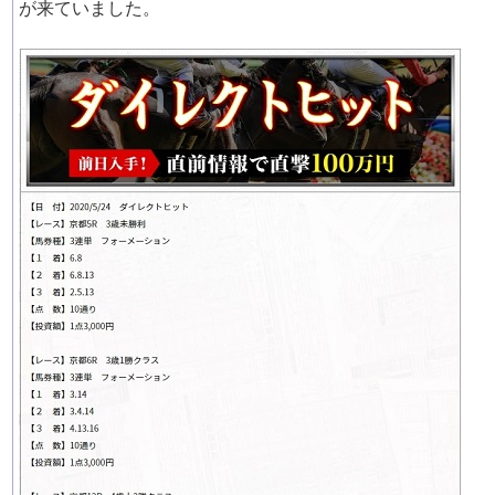
が来ていました。