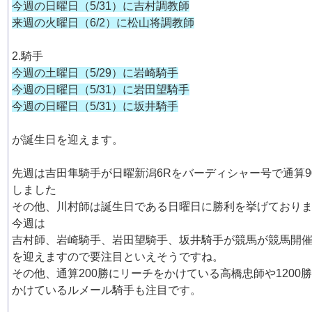
今週の日曜日（5/31）に吉村調教師
来週の火曜日（6/2）に松山将調教師
2.騎手
今週の土曜日（5/29）に岩崎騎手
今週の日曜日（5/31）に岩田望騎手
今週の日曜日（5/31）に坂井騎手
が誕生日を迎えます。
先週は吉田隼騎手が日曜新潟6Rをバーディシャー号で通算9
しました
その他、川村師は誕生日である日曜日に勝利を挙げており
今週は
吉村師、岩崎騎手、岩田望騎手、坂井騎手が競馬が競馬開
を迎えますので要注目といえそうですね。
その他、通算200勝にリーチをかけている高橋忠師や1200
かけているルメール騎手も注目です。