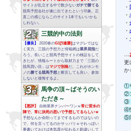
サイトが乱立する中で数少ない
ガチで勝てる
・
競馬予想会社が遂に出てきたという印象。正
・
直この感じならこのサイト1本でもいいかも
・
しれない。
・
三競的中の法則
・
【優良】
2020春の
G1[5連勝]
はマグレではな
く実力。三競の予想力と情報網は
業界屈指
だ
…
ろう。長いこと競馬予想サイトの検証をして
きたが、情報ルートから取材力まで「三競の
更
競馬買い目」は
マジで別格
だ。これがホンモ
か
ノの
勝てる競馬予想
と断言しても良い、参加
しないと後悔するよ。
①
馬争の頂～ばそうのい
②
ただき～
③
【悪評】
自称業界ナンバーワンｗ
常に背水の
④
陣で、常に決死の思いで予想してるらしいｗ
⑤
予想なんか命削ってまでするものではないの
で、何を言ってるのかサッパリｗそれっぽい
事書いておけば本気度が伝わると勘違いして