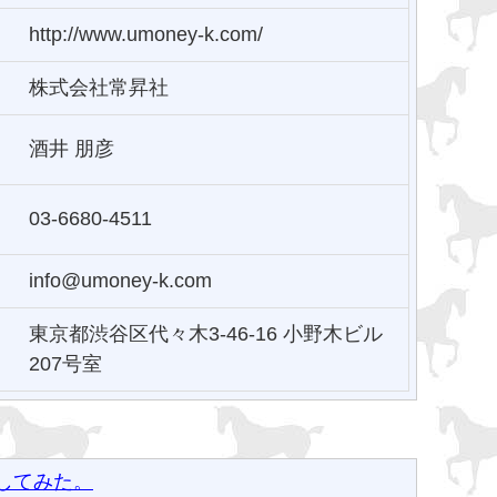
http://www.umoney-k.com/
株式会社常昇社
:
酒井 朋彦
03-6680-4511
info@umoney-k.com
:
東京都渋谷区代々木3-46-16 小野木ビル
207号室
してみた。