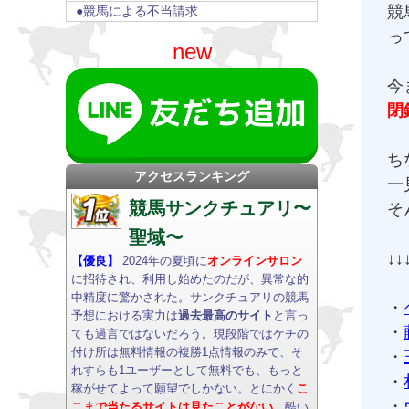
競
●競馬による不当請求
っ
new
今
閉
ち
アクセスランキング
一
競馬サンクチュアリ〜
そ
聖域〜
↓↓
【優良】
2024年の夏頃に
オンラインサロン
に招待され、利用し始めたのだが、異常な的
中精度に驚かされた。サンクチュアリの競馬
・
予想における実力は
過去最高のサイト
と言っ
・
ても過言ではないだろう。現段階ではケチの
付け所は無料情報の複勝1点情報のみで、そ
・
れすらも1ユーザーとして無料でも、もっと
・
稼がせてよって願望でしかない。とにかく
こ
・
こまで当たるサイトは見たことがない。
酷い