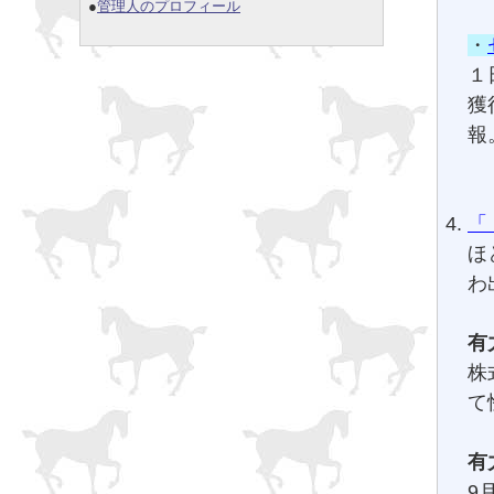
●
管理人のプロフィール
・
１
獲
報
「
ほ
わ
有
株
て
有
9