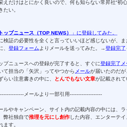
栄えだけはとにかく良いので、何も知らない常昇社“初心
きたい。
トップニュース（TOP NEWS）
」に登録してみた。
に検証の必要性を全くと言っていいほど感じないが、ま
に、
登録フォーム
よりメールを送ってみた。→
登録完了
ップニュースへの登録が完了すると、すぐに
登録完了メ
いて担当の「矢沢」ってやつから
メール
が届いたのだが
ずらい注意書きの中に、
とんでもない文章
が記載されて
----------------メールより一部引用-------------------
ールやキャンペーン、サイト内の記載内容の中には、ラ
、弊社独自で
推理を元にし創作
した内容、エンターテイ
れます。