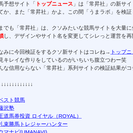
馬予想サイト「
トップニュース
」は「常昇社」の新サイ
てか、また「常昇社」かよ。この間「うまラボ」を検証
までも「常昇社」は、クソみたいな競馬サイトを大量に
鎖
し、デザインやサイト名を変更してシレっと運営を再
なみに今回検証をするクソ新サイトはコレね→
トップニ
見キレイな作りをしているのがいちいち腹立つわー笑
んな信用ならない「常昇社」系列サイトの検証結果がコ
↓↓↓↓↓↓↓↓↓↓↓↓↓
ベスト競馬
藤沢塾
王道馬券投資 ロイヤル（ROYAL）
札束勝馬トレジャーハンター
ウマナビ(UMANAVI)