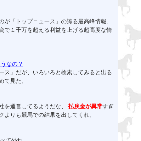
のが「トップニュース」の誇る最高峰情報。
資で１千万を超える利益を上げる超高度な情
どうなの？
ース」だが、いろいろと検索してみると出る
めて見た。
社を運営してるようだな、
払戻金が異常
すぎ
クよりも競馬での結果を出してくれ。
すべて外れ。