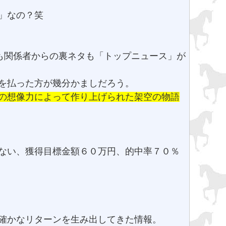
」なの？笑
望も関係者からの裏ネタも「トップニュース」が
を払った方が幾分かましだろう。
の想像力によって作り上げられた架空の物語
ない、獲得目標金額６０万円、的中率７０％
確かなリターンを生み出してきた情報。