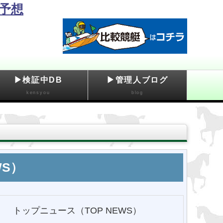
予想
▶検証中DB
▶管理人ブログ
kensyou
blog
WS）
トップニュース（TOP NEWS）