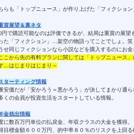
。
ちらも「トップニュース」が作り上げた「フィクション
重賞展望＆裏ネタ
00円で購読可能なのは評価できるが、結局は重賞の展
った「フィクション」…架空の物語ってことでしょ。笑
うせ同じフィクションなら小説などを購入するのにお金
ここから先の有料プランに関しては「トップニュース」
す…はじまりはじまり～
スターティング情報
番安価だが「安かろう＝悪かろう」が決してまかり通ら
多くの会員が投資生活をスタートしている情報。
年金捻出情報
度に数百万円単位の払戻金、年収クラスの大金を獲得。
得目標金額６００万円、的中率８０％のリスクを上回る