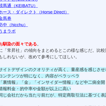
競馬通（KEIBATU）
ホース・ダイレクト（Horse Direct）
金馬券
必中（hicchu）
うまラボ
お馴染の面々である
。
に「常昇社」の傾向をまとめるとこの様な感じだ。比較
もしれないが、改めて参考にしてほしい。
サイトデザインのクオリティが高く、量産感を感じさせ
コンテンツが特になく、内容がペラッペラ
「裏情報」「金」「インサイダー情報」など中二病全開
情報料金・的中率や金額が以上に高い
同じ会社だから当たり前だが、特定商取引法に基づく表