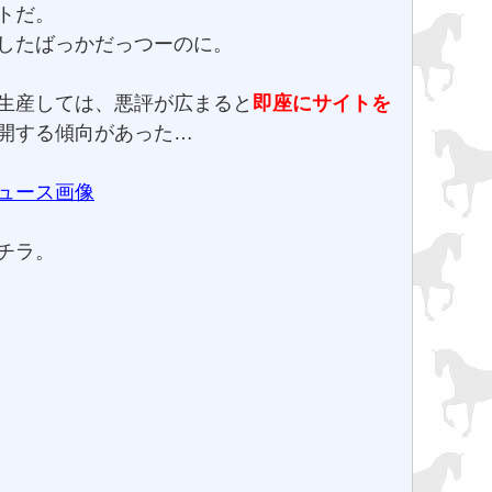
トだ。
したばっかだっつーのに。
生産しては、悪評が広まると
即座にサイトを
開する傾向があった…
ュース画像
チラ。