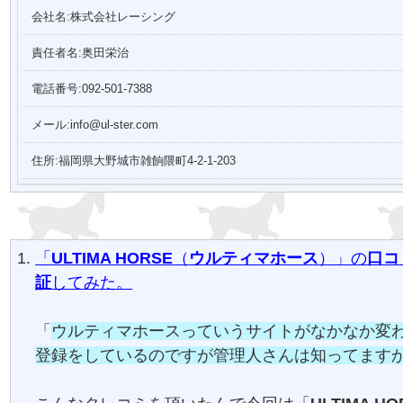
会社名:株式会社レーシング
責任者名:奥田栄治
電話番号:092-501-7388
メール:info@ul-ster.com
住所:福岡県大野城市雑餉隈町4-2-1-203
「
ULTIMA HORSE
（
ウルティマホース
）」の
口コ
証
してみた。
「
ウルティマホースっていうサイトがなかなか変
登録をしているのですが管理人さんは知ってます