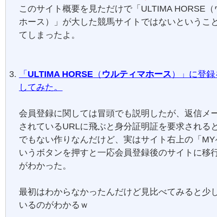
このサイト概要を見ただけで「ULTIMA HORSE
ホース）」が大した競馬サイトではないというこ
てしまったよ。
「
ULTIMA HORSE
（
ウルティマホース
）」に登録
してみた。
会員登録に関しては冒頭でも説明したが、返信メ
されているURLに飛ぶと身分証明証を要求される
でもない作りなんだけど、実はサイト右上の「MY
いうボタンを押すと一応会員登録後のサイトに移
がわかった。
最初はわからなかったんだけど見比べてみると少
いるのがわかるｗ