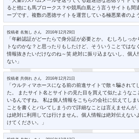
「大量のスパムメールを送ってくる超迷惑な悪徳サイトで
ると他にも馬ブロークス？や競馬白凰とう言うサイトも間
ープです。複数の悪徳サイトを運営している極悪業者のよ
投稿者 名無し さん 2016年12月29日
「年齢認証がどーたらで身分証が必要とか。 むしろしっか
トなのかな？と思ったりもしたけど、そういうことではな
情報抜きたいだけなのね～笑 絶対に振り込まないし、個人
ない」
投稿者 共倒れ さん 2016年12月21日
「ウルティマホースになる前の前進サイトで散々騙されて
た。 またサイト名とサイトの見た目を買えて似たようなこ
いるんですね。 私は個人情報をこちらの会社に伝えてしま
ことを書くとバレてしまうので詳細なことは言えませんが
は絶対に利用しては行けません。個人情報は絶対伝えない
けてください。」