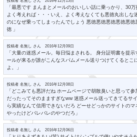
投稿者 名無し さん 2016年12月13日
「最悪です まんまとメールのおいしい話に乗っかり、30
よく考えれば・・・いえ、よく考えなくても悪徳丸出しな
のになぜ乗ってしまったんでしょう 悪徳悪徳悪徳悪徳悪徳
徳 」
投稿者 名無し さん 2016年12月09日
「大量の迷惑メール。毎日悩まされる。 身分証明書を提示
ールが来るが誰がこんなスパムメール送りつけてくるとこ
よ。」
投稿者 名無し さん 2016年12月08日
「どこみても悪評だね ホームページで胡散臭いと思って参
だったってそのまますぎなww 迷惑メール送ってきてるサ
ら実績なんて信用できないだろ どーせどっかのサイトのマ
やったけどバレバレのやつだろ」
投稿者 名無し さん 2016年12月06日
「とりあえずきもい(笑) サイトはシンプルで使いやすそう