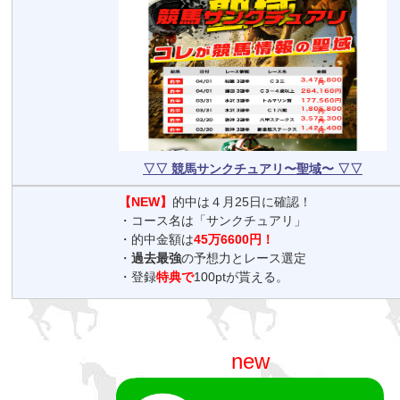
▽▽ 競馬サンクチュアリ〜聖域〜 ▽▽
【NEW】
的中は４月25日に確認！
・コース名は「サンクチュアリ」
・的中金額は
45万6600円！
・
過去最強
の予想力とレース選定
・登録
特典で
100ptが貰える。
new