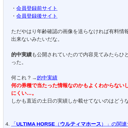
・
会員登録前サイト
・
会員登録後サイト
ただやはり年齢確認の画像を送らなければ有料情
出来ないみたいだな。
的中実績
も公開されていたので内容見てみたらひ
った。
何これ？→
的中実績
何の券種で当たった情報なのかもよくわからない
にくい…。
しかも直近の土日の実績しか載せてないのはどう
「
ULTIMA HORSE
（
ウルティマホース
）」の関連