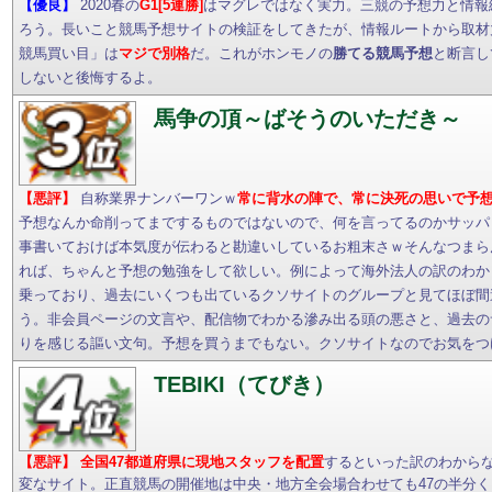
【優良】
2020春の
G1[5連勝]
はマグレではなく実力。三競の予想力と情報
ろう。長いこと競馬予想サイトの検証をしてきたが、情報ルートから取材
競馬買い目」は
マジで別格
だ。これがホンモノの
勝てる競馬予想
と断言し
しないと後悔するよ。
馬争の頂～ばそうのいただき～
【悪評】
自称業界ナンバーワンｗ
常に背水の陣で、常に決死の思いで予
予想なんか命削ってまでするものではないので、何を言ってるのかサッパ
事書いておけば本気度が伝わると勘違いしているお粗末さｗそんなつまら
れば、ちゃんと予想の勉強をして欲しい。例によって海外法人の訳のわか
乗っており、過去にいくつも出ているクソサイトのグループと見てほぼ間
う。非会員ページの文言や、配信物でわかる滲み出る頭の悪さと、過去の
りを感じる謳い文句。予想を買うまでもない。クソサイトなのでお気をつ
TEBIKI（てびき）
【悪評】
全国47都道府県に現地スタッフを配置
するといった訳のわから
変なサイト。正直競馬の開催地は中央・地方全会場合わせても47の半分