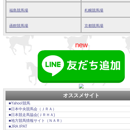
福島競馬場
札幌競馬場
函館競馬場
京都競馬場
new
オススメサイト
■Yahoo!競馬
■日本中央競馬会（ＪＲＡ）
■日本競走馬協会(ＪＲＨＡ)
■地方競馬情報サイト（ＮＡＲ）
■JRA IPAT