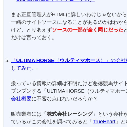
まぁ正直管理人がHTMLに詳しいわけじゃないか
一緒のサイトソースになることがあるのかはわか
けど、とりあえず
ソースの一部が全く同じだった
だけは言っておく。
「
ULTIMA HORSE
（
ウルティマホース
）」の会社
してみた。
扱っている情報の詳細は不明だけど悪徳競馬サイ
プンプンする「ULTIMA HORSE（ウルティマホ
会社概要
に不審な点はないだろうか？
販売業者には「
株式会社レーシング
」という会社
ているがこの会社を調べてみると「
TrueHeart
」と