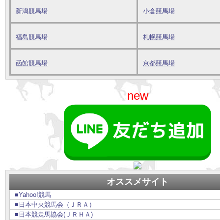
新潟競馬場
小倉競馬場
福島競馬場
札幌競馬場
函館競馬場
京都競馬場
new
オススメサイト
■Yahoo!競馬
■日本中央競馬会（ＪＲＡ）
■日本競走馬協会(ＪＲＨＡ)