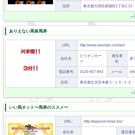
住所:
東京都大田区南蒲田1丁目1-21
→
ありえない馬単馬券
URL:
http://www.arientan.com/ari/
ビリオンホー
責任者
会社名:
真
ス
名:
電話番号:
0120-957-943
メール:
in
住所:
東京都文京区本郷２−１５−１３ 
→
いい馬ネット〜馬券のススメ〜
URL:
http://www.iori-brian.biz/
会社名:
責任者名