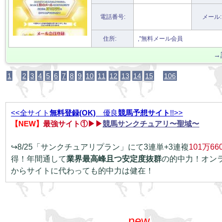
電話番号:
メール:
住所:
,"無料メール会員
→
1
2
3
4
5
6
7
8
9
10
11
12
13
14
15
106
<<全サイト
無料登録(OK)
優良
競馬予想サイト
!!>>
【NEW】
最強サイト①▶▶
競馬サンクチュアリ〜聖域〜
↪8/25「サンクチュアリプラン」にて3連単+3連複
101万66
得！年間通して
業界最高峰且つ安定度抜群
の的中力！オン
からサイトに代わっても的中力は健在！
new