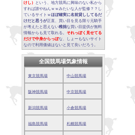
けし）
という、地方競馬に興味のない私から
すれば誰やねんｗｗみたいな人が監修？？し
ているサイトｗ
ほぼ確実に名前貸ししてるだ
けだと思うが
正直、買い目を見る限り元騎手
が考えたと思えない
稚拙
な買い目提供が無料
情報からも見て取れる。
それっぽく見せてる
だけで中身からっぽ
な、しょーもないサイト
なので利用価値はないと見て良いだろう。
全国競馬場気象情報
東京競馬場
中山競馬場
阪神競馬場
中京競馬場
新潟競馬場
小倉競馬場
福島競馬場
札幌競馬場