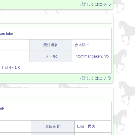
→詳しくはコチラ
en.info/
責任者名:
赤木洋一
メール:
info@manbaken.info
丁目４−１０
→詳しくはコチラ
et/
責任者名:
山波 民夫