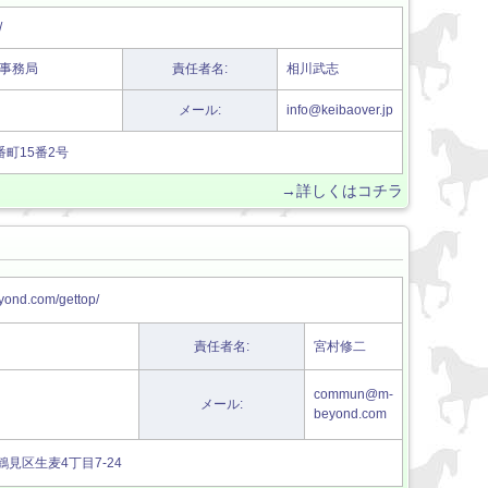
/
営事務局
責任者名:
相川武志
メール:
info@keibaover.jp
町15番2号
→詳しくはコチラ
yond.com/gettop/
責任者名:
宮村修二
commun@m-
メール:
beyond.com
見区生麦4丁目7-24