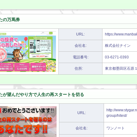
たの万馬券
URL:
https://www.manbak
会社名:
株式会社ナイン
電話番号:
03-6271-0393
住所:
東京都墨田区石原１
たが望んだやり方で人生の再スタートを切る
http://www.stygar.n
URL:
group/hitest/
会社名:
ワンノート