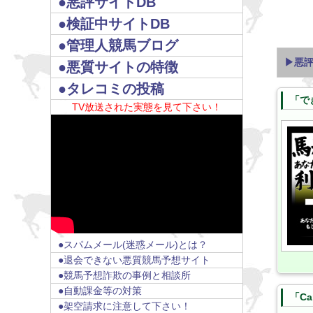
●
悪評サイトDB
●
検証中サイトDB
●
管理人競馬ブログ
▶悪評
●
悪質サイトの特徴
●
タレコミの投稿
「で
TV放送された実態を見て下さい！
●スパムメール(迷惑メール)とは？
●退会できない悪質競馬予想サイト
●競馬予想詐欺の事例と相談所
●自動課金等の対策
「C
●架空請求に注意して下さい！