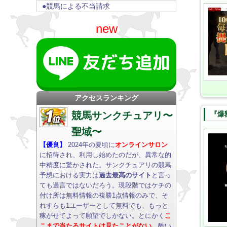
●競馬による不当請求
new
アクセスランキング
競馬サンクチュアリ〜
『爆
聖域〜
【優良】
2024年の夏頃に
オンラインサロン
に招待され、利用し始めたのだが、異常な的
中精度に驚かされた。サンクチュアリの競馬
予想における実力は
過去最高のサイト
と言っ
ても過言ではないだろう。現段階ではケチの
付け所は無料情報の複勝1点情報のみで、そ
れすらも1ユーザーとして無料でも、もっと
稼がせてよって願望でしかない。とにかく
こ
こまで当たるサイトは見たことがない。
酷い