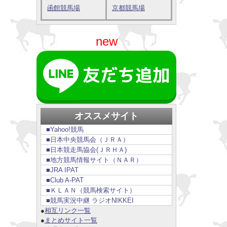
函館競馬場
京都競馬場
new
オススメサイト
■Yahoo!競馬
■日本中央競馬会（ＪＲＡ）
■日本競走馬協会(ＪＲＨＡ)
■地方競馬情報サイト（ＮＡＲ）
■JRA IPAT
■Club A-PAT
■ＫＬＡＮ（競馬検索サイト）
■競馬実況中継 ラジオNIKKEI
●
相互リンク一覧
●
まとめサイト一覧