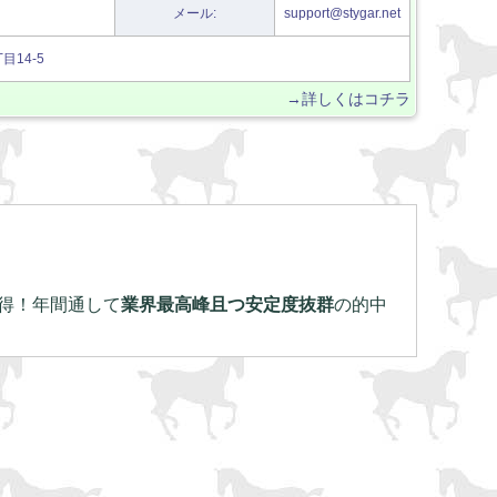
メール:
support@stygar.net
14-5
→詳しくはコチラ
得！年間通して
業界最高峰且つ安定度抜群
の的中