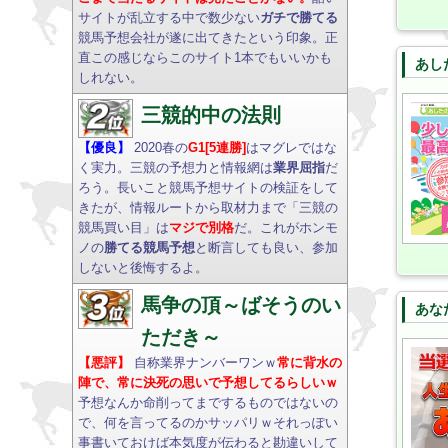
サイトが乱立する中で数少ない
ガチで勝てる
競馬予想会社が遂に出てきたという印象。正
直この感じならこのサイト1本でもいいかも
あし
しれない。
三競的中の法則
【優良】
2020春の
G1[5連勝]
はマグレではな
く実力。三競の予想力と情報網は
業界屈指
だ
ろう。長いこと競馬予想サイトの検証をして
きたが、情報ルートから取材力まで「三競の
競馬買い目」は
マジで別格
だ。これがホンモ
ノの
勝てる競馬予想
と断言しても良い、参加
しないと後悔するよ。
馬争の頂～ばそうのい
あな
ただき～
【悪評】
自称業界ナンバーワンｗ
常に背水の
陣で、常に決死の思いで予想してるらしいｗ
予想なんか命削ってまでするものではないの
で、何を言ってるのかサッパリｗそれっぽい
事書いておけば本気度が伝わると勘違いして