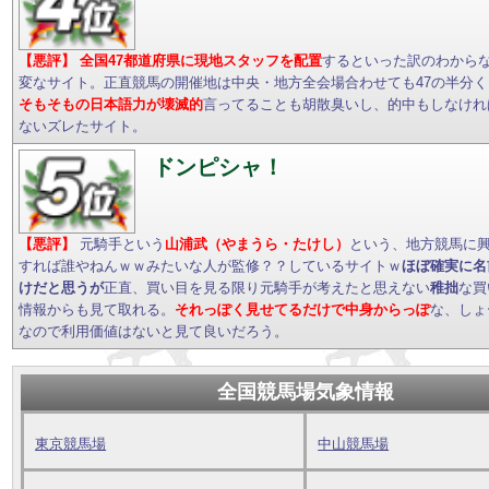
【悪評】
全国47都道府県に現地スタッフを配置
するといった訳のわから
変なサイト。正直競馬の開催地は中央・地方全会場合わせても47の半分
そもそもの日本語力が壊滅的
言ってることも胡散臭いし、的中もしなけれ
ないズレたサイト。
ドンピシャ！
【悪評】
元騎手という
山浦武（やまうら・たけし）
という、地方競馬に
すれば誰やねんｗｗみたいな人が監修？？しているサイトｗ
ほぼ確実に名
けだと思うが
正直、買い目を見る限り元騎手が考えたと思えない
稚拙
な買
情報からも見て取れる。
それっぽく見せてるだけで中身からっぽ
な、しょ
なので利用価値はないと見て良いだろう。
全国競馬場気象情報
東京競馬場
中山競馬場