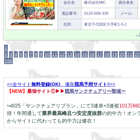
会社名:
株式会社MIC
責任者名:
電話番号:
0120-008-339
メール:
住所:
東京千代田区大手町1-5-1
→
1
2
3
4
5
6
7
8
9
10
11
12
13
14
15
16
17
18
19
20
21
22
156
<<全サイト
無料登録(OK)
優良
競馬予想サイト
!!>>
【NEW】
最強サイト①▶▶
競馬サンクチュアリ〜聖域〜
↪8/25「サンクチュアリプラン」にて3連単+3連複
101万66
得！年間通して
業界最高峰且つ安定度抜群
の的中力！オン
からサイトに代わっても的中力は健在！