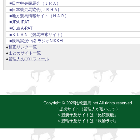
■日本中央競馬会（ＪＲＡ）
■日本競走馬協会(ＪＲＨＡ)
■地方競馬情報サイト（ＮＡＲ）
■JRA IPAT
■Club A-PAT
■ＫＬＡＮ（競馬検索サイト）
■競馬実況中継 ラジオNIKKEI
●
相互リンク一覧
●
まとめサイト一覧
●
管理人のプロフィール
Copyright © 2026比較競馬.net All rights reserved
・提携サイト（管理人が違います）
＞競艇予想サイトは「比較競艇」
＞競輪予想サイトは「競輪ラボ」