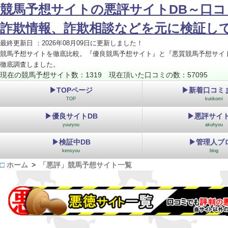
競馬予想サイトの悪評サイトDB～口コ
詐欺情報、詐欺相談などを元に検証し
最終更新日 ：2026年08月09日に更新しました！
競馬予想サイトを徹底比較。『優良競馬予想サイト』と『悪質競馬予想サイ
徹底調査しました。
現在の競馬予想サイト数：1319 現在頂いた口コミの数：57095
▶TOPページ
▶新着口コミ
TOP
kutikomi
▶優良サイトDB
▶悪評サイト
yuuryou
akuhyou
▶検証中DB
▶管理人ブ
kensyou
blog
ホーム
「悪評」競馬予想サイト一覧