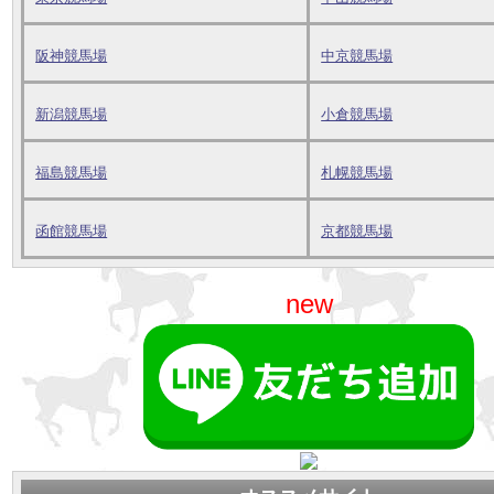
阪神競馬場
中京競馬場
新潟競馬場
小倉競馬場
福島競馬場
札幌競馬場
函館競馬場
京都競馬場
new