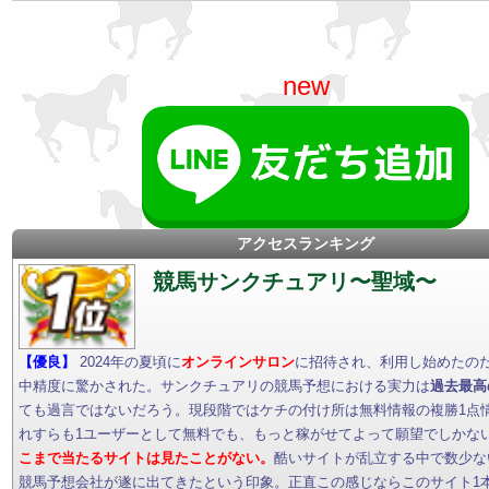
new
アクセスランキング
競馬サンクチュアリ〜聖域〜
【優良】
2024年の夏頃に
オンラインサロン
に招待され、利用し始めたの
中精度に驚かされた。サンクチュアリの競馬予想における実力は
過去最高
ても過言ではないだろう。現段階ではケチの付け所は無料情報の複勝1点
れすらも1ユーザーとして無料でも、もっと稼がせてよって願望でしかな
こまで当たるサイトは見たことがない。
酷いサイトが乱立する中で数少な
競馬予想会社が遂に出てきたという印象。正直この感じならこのサイト1