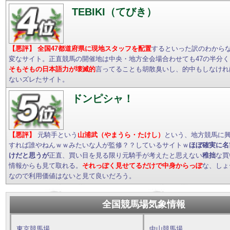
TEBIKI（てびき）
【悪評】
全国47都道府県に現地スタッフを配置
するといった訳のわから
変なサイト。正直競馬の開催地は中央・地方全会場合わせても47の半分
そもそもの日本語力が壊滅的
言ってることも胡散臭いし、的中もしなけれ
ないズレたサイト。
ドンピシャ！
【悪評】
元騎手という
山浦武（やまうら・たけし）
という、地方競馬に
すれば誰やねんｗｗみたいな人が監修？？しているサイトｗ
ほぼ確実に名
けだと思うが
正直、買い目を見る限り元騎手が考えたと思えない
稚拙
な買
情報からも見て取れる。
それっぽく見せてるだけで中身からっぽ
な、しょ
なので利用価値はないと見て良いだろう。
全国競馬場気象情報
東京競馬場
中山競馬場