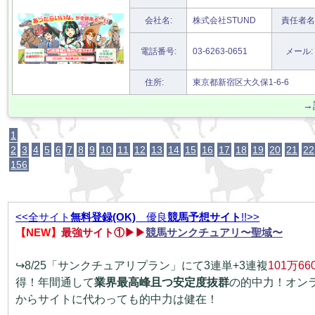
会社名:
株式会社STUND
責任者名
電話番号:
03-6263-0651
メール:
住所:
東京都新宿区大久保1-6-6
→
1
2
3
4
5
6
7
8
9
10
11
12
13
14
15
16
17
18
19
20
21
22
156
<<全サイト
無料登録(OK)
優良
競馬予想サイト
!!>>
【NEW】
最強サイト①▶▶
競馬サンクチュアリ〜聖域〜
↪8/25「サンクチュアリプラン」にて3連単+3連複
101万66
得！年間通して
業界最高峰且つ安定度抜群
の的中力！オン
からサイトに代わっても的中力は健在！