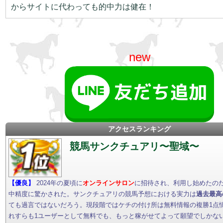
からサイトに代わっても的中力は健在！
new
アクセスランキング
競馬サンクチュアリ〜聖域〜
【優良】
2024年の夏頃に
オンラインサロン
に招待され、利用し始めたの
中精度に驚かされた。サンクチュアリの競馬予想における実力は
過去最高
ても過言ではないだろう。現段階ではケチの付け所は無料情報の複勝1点
れすらも1ユーザーとして無料でも、もっと稼がせてよって願望でしかな