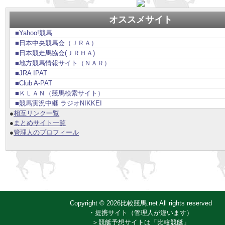
オススメサイト
■Yahoo!競馬
■日本中央競馬会（ＪＲＡ）
■日本競走馬協会(ＪＲＨＡ)
■地方競馬情報サイト（ＮＡＲ）
■JRA IPAT
■Club A-PAT
■ＫＬＡＮ（競馬検索サイト）
■競馬実況中継 ラジオNIKKEI
●
相互リンク一覧
●
まとめサイト一覧
●
管理人のプロフィール
Copyright © 2026比較競馬.net All rights reserved
・提携サイト（管理人が違います）
＞競艇予想サイトは「比較競艇」