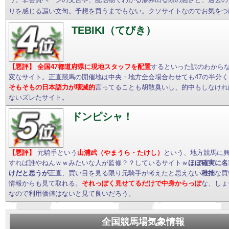
りを感じる謳い文句。予想を買うまでもない。クソサイトなのでお気をつ
TEBIKI（てびき）
【悪評】
全国47都道府県に現地スタッフを配置
するといった訳のわから
変なサイト。正直競馬の開催地は中央・地方全会場合わせても47の半分
そもそもの日本語力が壊滅的
言ってることも胡散臭いし、的中もしなけれ
ないズレたサイト。
ドンピシャ！
【悪評】
元騎手という
山浦武（やまうら・たけし）
という、地方競馬に
すれば誰やねんｗｗみたいな人が監修？？しているサイトｗ
ほぼ確実に名
けだと思うが
正直、買い目を見る限り元騎手が考えたと思えない
稚拙
な買
情報からも見て取れる。
それっぽく見せてるだけで中身からっぽ
な、しょ
なので利用価値はないと見て良いだろう。
全国競馬場気象情報