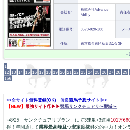
株式会社Advance
会社名:
責任者
Ability
電話番号:
0570-020-100
メー
住所:
東京都台東区秋葉原1-5 3F
→
1
12
13
14
15
16
17
18
19
20
21
22
23
24
25
26
27
28
29
156
<<全サイト
無料登録(OK)
優良
競馬予想サイト
!!>>
【NEW】
最強サイト①▶▶
競馬サンクチュアリ〜聖域〜
↪8/25「サンクチュアリプラン」にて3連単+3連複
101万66
得！年間通して
業界最高峰且つ安定度抜群
の的中力！オン