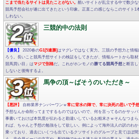
こまで当たるサイトは見たことがない。
酷いサイトが乱立する中で数少な
競馬予想会社が遂に出てきたという印象。正直この感じならこのサイト1
しれない。
三競的中の法則
【優良】
2020春の
G1[5連勝]
はマグレではなく実力。三競の予想力と情報
ろう。長いこと競馬予想サイトの検証をしてきたが、情報ルートから取材
競馬買い目」は
マジで別格
だ。これがホンモノの
勝てる競馬予想
と断言し
しないと後悔するよ。
馬争の頂～ばそうのいただき～
【悪評】
自称業界ナンバーワンｗ
常に背水の陣で、常に決死の思いで予
予想なんか命削ってまでするものではないので、何を言ってるのかサッパ
事書いておけば本気度が伝わると勘違いしているお粗末さｗそんなつまら
れば、ちゃんと予想の勉強をして欲しい。例によって海外法人の訳のわか
乗っており、過去にいくつも出ているクソサイトのグループと見てほぼ間
う。非会員ページの文言や、配信物でわかる滲み出る頭の悪さと、過去の