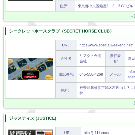
住所:
東京都中央区銀座1－3－3 G1ビル７
→
シークレットホースクラブ（SECRET HORSE CLUB）
URL:
https://www.specialweekend.net/
リアクト合同
責任者
会社名:
野
会社
名:
inf
電話番号:
045-550-4268
メール:
spe
神奈川県横浜市旭区左近山１７１
住所:
棟
→
ジャスティス (JUSTICE)
URL:
http://j-111.com/