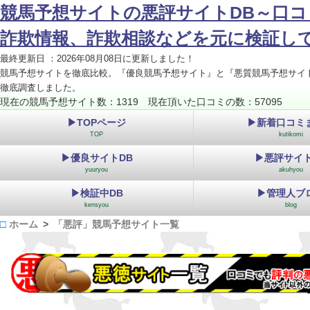
競馬予想サイトの悪評サイトDB～口コ
詐欺情報、詐欺相談などを元に検証し
最終更新日 ：2026年08月08日に更新しました！
競馬予想サイトを徹底比較。『優良競馬予想サイト』と『悪質競馬予想サイ
徹底調査しました。
現在の競馬予想サイト数：1319 現在頂いた口コミの数：57095
▶TOPページ
▶新着口コミ
TOP
kutikomi
▶優良サイトDB
▶悪評サイト
yuuryou
akuhyou
▶検証中DB
▶管理人ブ
kensyou
blog
ホーム
「悪評」競馬予想サイト一覧