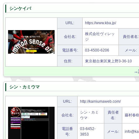
シンケイバ
URL:
https://www.kba.jp/
株式会社ヴィレッ
会社名:
責任者名:
ジ
電話番号:
03-4500-6206
メール:
住所:
東京都台東区東上野3-36-10
→
シン・カミウマ
URL:
http://kamiumaweb.com/
シン・カミ
責任者
会社名:
藤村春
ウマ
名:
電話番
03-6452-
メール:
info@k
号:
3853