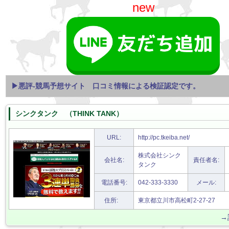
new
▶悪評-競馬予想サイト 口コミ情報による検証認定です。
シンクタンク （THINK TANK）
URL:
http://pc.tkeiba.net/
株式会社シンク
会社名:
責任者名:
タンク
電話番号:
042-333-3330
メール:
住所:
東京都立川市高松町2-27-27
→