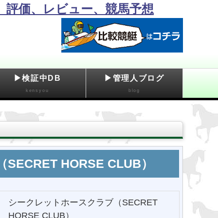
コミ、評価、レビュー、競馬予想
▶検証中DB
▶管理人ブログ
kensyou
blog
CRET HORSE CLUB）
シークレットホースクラブ（SECRET
HORSE CLUB）