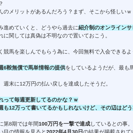
？
んのメリットがあるんだろう？まず、そこから怪しいｗ
み進めていくと、どうやら過去に
紹介制のオンラインサロ
れに関しては真偽は不明なので置いておこう。
く競馬を楽しんでもらう為に、今回無料で入会できるよ
週6鞍無償で馬単情報の提供
をしているようだが、最も
、週末に
12万円の払い戻しを達成したそうだ。
れって毎週更新してるのかな？ｗ
週も12万って書いてるかもしれないけど、その辺はど
に第8期では年間
100万円を一撃で達成
しているとの事。
い目の情報を見ると
2022年4月30日
の結果が掲載されて