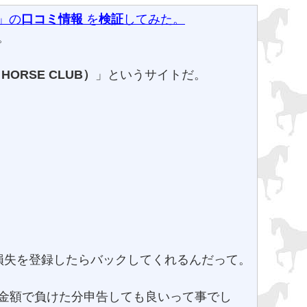
」の
口コミ
情報
を
検証
してみた。
。
ORSE CLUB）
」というサイトだ。
損失を登録したらバックしてくれるんだって。
金額で負けた分申告しても良いって事でし