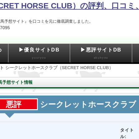
RET HORSE CLUB）の評判、口
競馬予想サイト』を口コミを元に徹底調査しました。
095
め
▶優良サイトDB
▶悪評サイトDB
yuuryou
akuhyou
イト
シークレットホースクラブ（SECRET HORSE CLUB）
馬予想サイト情報
悪評
シークレットホースクラブ（SE
タイト
ル: