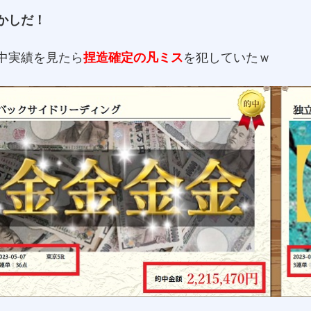
かしだ！
中実績を見たら
捏造確定の凡ミス
を犯していたｗ