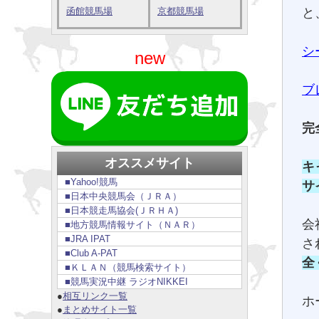
と
函館競馬場
京都競馬場
シ
new
ブ
完
オススメサイト
キ
■Yahoo!競馬
サ
■日本中央競馬会（ＪＲＡ）
■日本競走馬協会(ＪＲＨＡ)
会
■地方競馬情報サイト（ＮＡＲ）
■JRA IPAT
さ
■Club A-PAT
全
■ＫＬＡＮ（競馬検索サイト）
■競馬実況中継 ラジオNIKKEI
●
相互リンク一覧
ホ
●
まとめサイト一覧