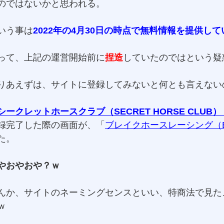
のではないかと思われる。
いう事は
2022年の4月30日の時点で無料情報を提供し
って、上記の運営開始前に
捏造
していたのではという疑
りあえずは、サイトに登録してみないと何とも言えない
シークレットホースクラブ（SECRET HORSE CLUB）
録完了した際の画面が、「
ブレイクホースレーシング（BRE
た。
やおやおや？ｗ
んか、サイトのネーミングセンスといい、特商法で見た
ｗ