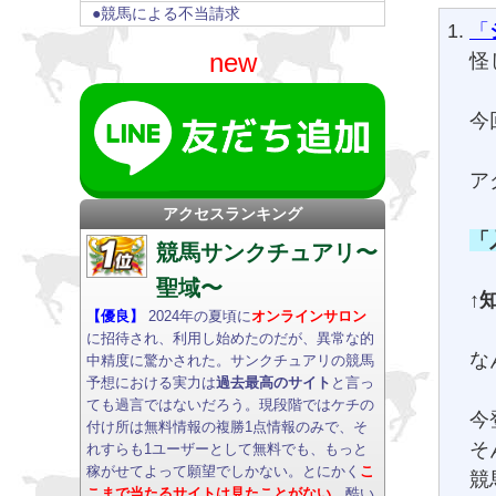
●競馬による不当請求
「
new
怪
今
ア
アクセスランキング
「
競馬サンクチュアリ〜
聖域〜
↑
【優良】
2024年の夏頃に
オンラインサロン
に招待され、利用し始めたのだが、異常な的
な
中精度に驚かされた。サンクチュアリの競馬
予想における実力は
過去最高のサイト
と言っ
ても過言ではないだろう。現段階ではケチの
今
付け所は無料情報の複勝1点情報のみで、そ
そ
れすらも1ユーザーとして無料でも、もっと
稼がせてよって願望でしかない。とにかく
こ
競
こまで当たるサイトは見たことがない。
酷い