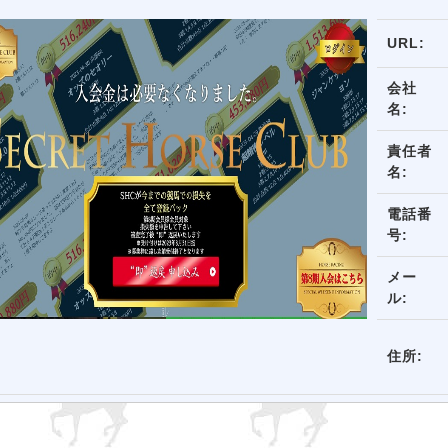
URL:
会社
名:
責任者
名:
電話番
号:
メー
ル:
住所: