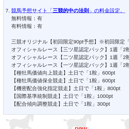
競馬予想サイト「
三競的中の法則
」の料金設定。
無料情報：有
有料情報：有
三競オリジナル【初回限定90pt予想】※初回限定「2
オフィシャルレース【三ツ星認定パック】1週「2鞍」
オフィシャルレース【二ツ星認定パック】1週「2鞍」
オフィシャルレース【一ツ星認定パック】1週「2鞍」
【種牡馬価値向上競走】土日で「1鞍」600pt
【種牡馬価値保全競走】土日で「1鞍」600pt
【機密配合強化指定競走】土日で「1鞍」800pt
【国際基準統制競走】土日で「1鞍」1000pt
【配合傾向調整競走】土日で「1鞍」300pt
new