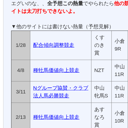
エグいのな、、
全予想この熱量
でやられたら
他の
イトは太刀打ちできないよ。
▼他のサイトには書けない熱量（予想見解）
くす
小倉
1/28
配合傾向調整競走
のき
9R
賞
中山
4/8
種牡馬価値向上競走
NZT
11R
Nグループ協賛・クラブ
中山
中山
3/11
法人馬必勝競走
牝馬S
11R
あす
小倉
2/13
種牡馬価値向上競走
なろ
10R
賞