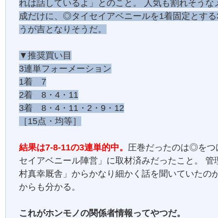
れは話しているよ」とのこと。 人気も割れそうな
成だけに、◎タイセイアベニールを1着固定とする
うが吉となりそうだ。
▼推奨買い目
3連単フォーメーション
1着 7
2着 8・4・11
3着 8・4・11・2・9・12
［15点・均等］
結果は7-8-11の3連単的中。
圧巻だったのは◎をつ
セイアベニール陣営」に取材済みだったこと。 管
村真幸厩舎」からかなり細かく話を聞いていたの
からも分かる。
これがホンモノの関係者情報ってやつだ。