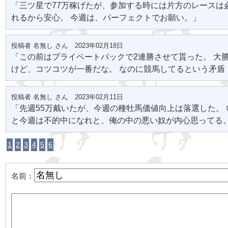
「三ツ星で77万稼げたが、参加する時には片方のレースは
れるから安心。 今週は、パーフェクトでお願い。」
投稿者 名無し さん 2023年02月18日
「この前はプライベートパックで2連勝させて貰った。 大
けど、コツコツが一番だな。 なのに競馬してるという矛盾
投稿者 名無し さん 2023年02月11日
「先週55万戴いたが、今週の種牡馬価値向上は落選した。
と今週は不的中になれと、俺の中の悪い奴が内心思ってる
1
2
3
4
5
6
名前：