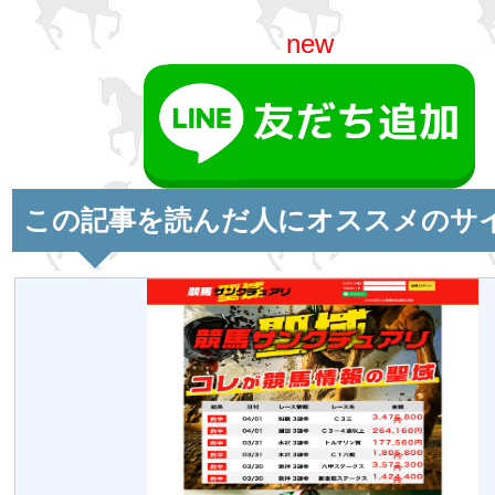
new
この記事を読んだ人にオススメのサ