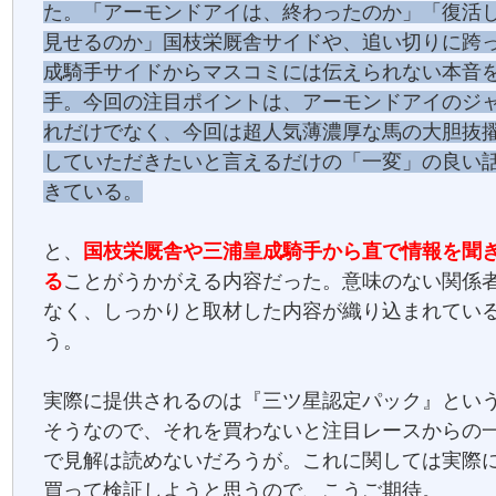
た。「アーモンドアイは、終わったのか」「復活
見せるのか」国枝栄厩舎サイドや、追い切りに跨
成騎手サイドからマスコミには伝えられない本音
手。今回の注目ポイントは、アーモンドアイのジ
れだけでなく、今回は超人気薄濃厚な馬の大胆抜
していただきたいと言えるだけの「一変」の良い
きている。
と、
国枝栄厩舎や三浦皇成騎手から直で情報を聞
る
ことがうかがえる内容だった。意味のない関係
なく、しっかりと取材した内容が織り込まれてい
う。
実際に提供されるのは『三ツ星認定パック』とい
そうなので、それを買わないと注目レースからの
で見解は読めないだろうが。これに関しては実際
買って検証しようと思うので、こうご期待。