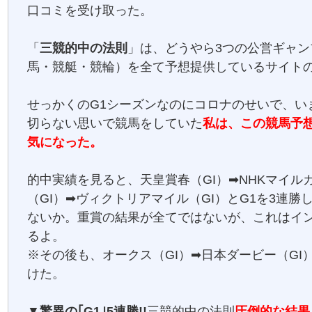
口コミを受け取った。
「
三競的中の法則
」は、どうやら3つの公営ギャン
馬・競艇・競輪）を全て予想提供しているサイト
せっかくのG1シーズンなのにコロナのせいで、い
切らない思いで競馬をしていた
私は、この競馬予
気になった。
的中実績を見ると、天皇賞春（GI）➡NHKマイル
（GI）➡ヴィクトリアマイル（GI）とG1を3連勝
ないか。重賞の結果が全てではないが、これはイ
るよ。
※その後も、オークス（GI）➡日本ダービー（GI
けた。
▼
驚異の｢G1｣5連勝!!
三競的中の法則
圧倒的な結果