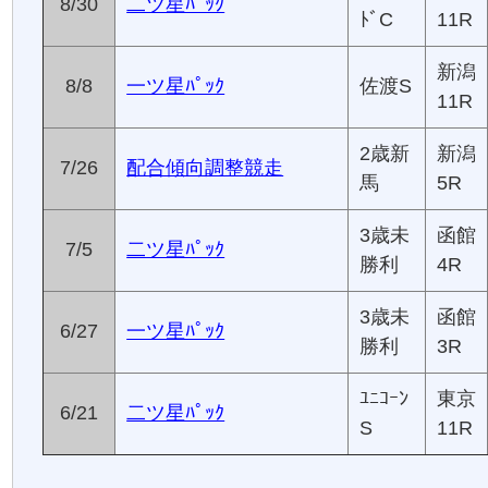
8/30
二ツ星ﾊﾟｯｸ
ﾄﾞC
11R
新潟
8/8
一ツ星ﾊﾟｯｸ
佐渡S
11R
2歳新
新潟
7/26
配合傾向調整競走
馬
5R
3歳未
函館
7/5
二ツ星ﾊﾟｯｸ
勝利
4R
3歳未
函館
6/27
一ツ星ﾊﾟｯｸ
勝利
3R
ﾕﾆｺｰﾝ
東京
6/21
二ツ星ﾊﾟｯｸ
S
11R