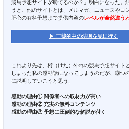
競馬予想サイトが勝てるのか？」明白になった。
うと、他のサイトとは、メルマガ、ニュースやコ
肝心の有料予想まで提供内容の
レベルが全然違う
▶
三競的中の法則を見に行く
これより先は、桁（けた）外れの競馬予想サイト
しまった私の感動話になってしまうのだが、③つ
に説明していこうと思う。
感動の理由① 関係者への取材力が高い
感動の理由② 充実の無料コンテンツ
感動の理由③ 予想に圧倒的な解説が付く