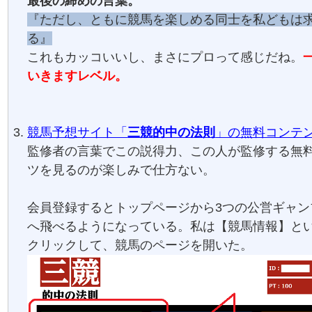
最後の締めの言葉。
『ただし、ともに競馬を楽しめる同士を私どもは
る』
これもカッコいいし、まさにプロって感じだね。
いきますレベル。
競馬予想サイト「
三競的中の法則
」の無料コンテ
監修者の言葉でこの説得力、この人が監修する無
ツを見るのが楽しみで仕方ない。
会員登録するとトップページから3つの公営ギャン
へ飛べるようになっている。私は【競馬情報】と
クリックして、競馬のページを開いた。