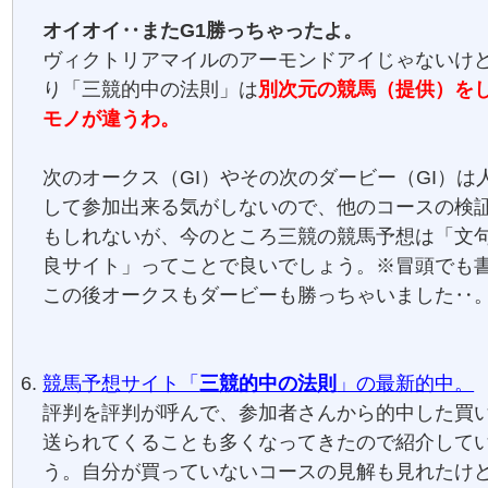
オイオイ‥またG1勝っちゃったよ。
ヴィクトリアマイルのアーモンドアイじゃないけ
り「三競的中の法則」は
別次元の競馬（提供）を
モノが違うわ。
次のオークス（GI）やその次のダービー（GI）は
して参加出来る気がしないので、他のコースの検
もしれないが、今のところ三競の競馬予想は「文
良サイト」ってことで良いでしょう。※冒頭でも
この後オークスもダービーも勝っちゃいました‥
競馬予想サイト「
三競的中の法則
」の最新的中。
評判を評判が呼んで、参加者さんから的中した買
送られてくることも多くなってきたので紹介して
う。自分が買っていないコースの見解も見れたけ