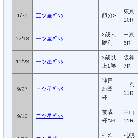
東京
1/31
三ツ星ﾊﾟｯｸ
節分S
10R
2歳未
中京
12/13
一ツ星ﾊﾟｯｸ
勝利
6R
3歳以
阪神
11/23
一ツ星ﾊﾟｯｸ
上1勝
7R
神戸
中京
9/27
三ツ星ﾊﾟｯｸ
新聞
11R
杯
京成
中山
9/13
二ツ星ﾊﾟｯｸ
杯AH
11R
ｷｰﾗﾝ
札幌