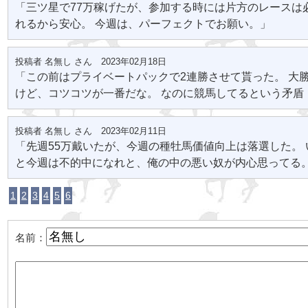
「三ツ星で77万稼げたが、参加する時には片方のレースは
れるから安心。 今週は、パーフェクトでお願い。」
投稿者 名無し さん 2023年02月18日
「この前はプライベートパックで2連勝させて貰った。 大
けど、コツコツが一番だな。 なのに競馬してるという矛盾
投稿者 名無し さん 2023年02月11日
「先週55万戴いたが、今週の種牡馬価値向上は落選した。
と今週は不的中になれと、俺の中の悪い奴が内心思ってる
1
2
3
4
5
6
名前：