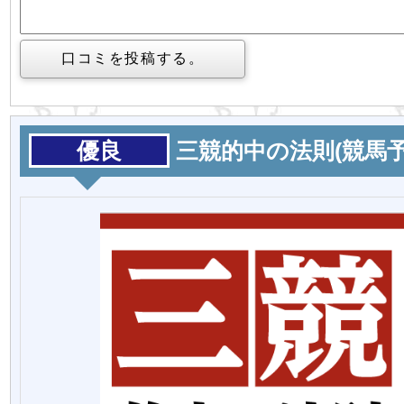
優良
三競的中の法則(競馬予