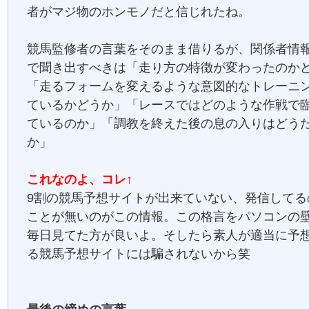
者がマジ物のホンモノだと信じれたね。
競馬監修者の言葉をそのまま借りるが、関係者情
で聞き出すべきは「走り方の特徴が変わったのか
「走るフォームを変えるような意図的なトレーニ
ているかどうか」「レースではどのような作戦で
ているのか」「調教を終えた後の息の入りはどう
か」
これなのよ、コレ↑
9割の競馬予想サイトが出来ていない、発信してる
ことが無いのがこの情報。この格言をパソコンの
毎日見てた方が良いよ。そしたら素人が適当に予
る競馬予想サイトには騙されないから笑