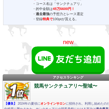
・コース名は「サンクチュアリ」
・的中金額は
45万6600円！
・
過去最強
の予想力とレース選定
・登録
特典で
100ptが貰える。
new
アクセスランキング
競馬サンクチュアリ〜聖域〜
【優良】
2024年の夏頃に
オンラインサロン
に招待され、利用し始めたの
中精度に驚かされた。サンクチュアリの競馬予想における実力は
過去最高