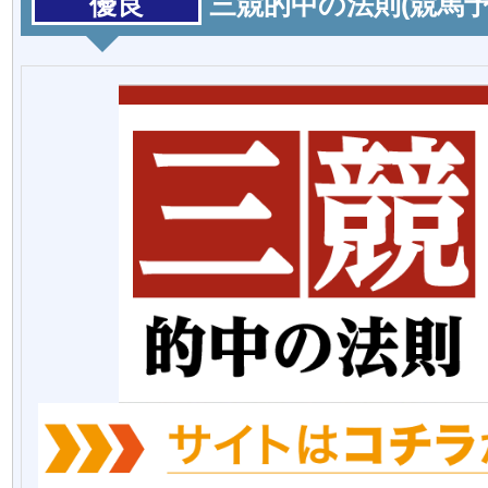
優良
三競的中の法則(競馬予