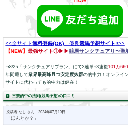
<<全サイト
無料登録(OK)
優良
競馬予想サイト
!!>>
【NEW】
最強サイト①▶▶
競馬サンクチュアリ〜聖
↪8/25「サンクチュアリプラン」にて3連単+3連複
101万66
年間通して
業界最高峰且つ安定度抜群
の的中力！オンライ
サイトに代わっても的中力は健在！
三競的中の法則(競馬予想)の口コミ
投稿者 なし さん 2024年07月10日
「ほんとか？」