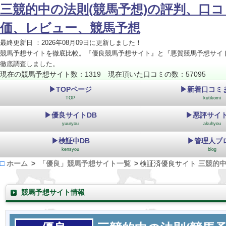
三競的中の法則(競馬予想)の評判、口
価、レビュー、競馬予想
最終更新日 ：2026年08月09日に更新しました！
競馬予想サイトを徹底比較。『優良競馬予想サイト』と『悪質競馬予想サイ
徹底調査しました。
現在の競馬予想サイト数：1319 現在頂いた口コミの数：57095
▶TOPページ
▶新着口コミ
TOP
kutikomi
▶優良サイトDB
▶悪評サイト
yuuryou
akuhyou
▶検証中DB
▶管理人ブ
kensyou
blog
ホーム
「優良」競馬予想サイト一覧
検証済優良サイト
三競的中
競馬予想サイト情報