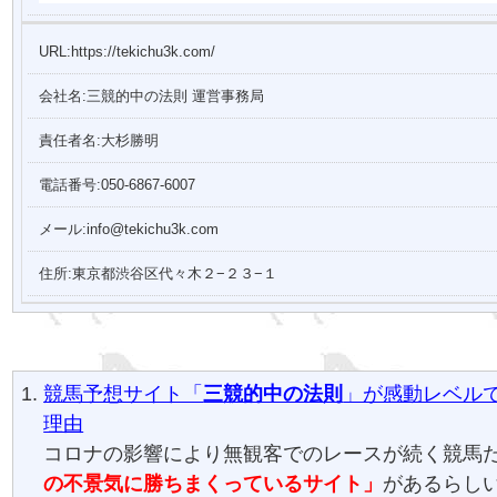
URL:https://tekichu3k.com/
会社名:三競的中の法則 運営事務局
責任者名:大杉勝明
電話番号:050-6867-6007
メール:info@tekichu3k.com
住所:東京都渋谷区代々木２−２３−１
競馬予想サイト「
三競的中の法則
」が感動レベル
理由
コロナの影響により無観客でのレースが続く競馬
の不景気に勝ちまくっているサイト」
があるらし