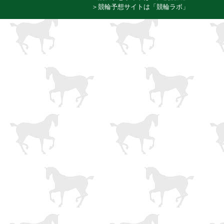
＞競輪予想サイトは「競輪ラボ」