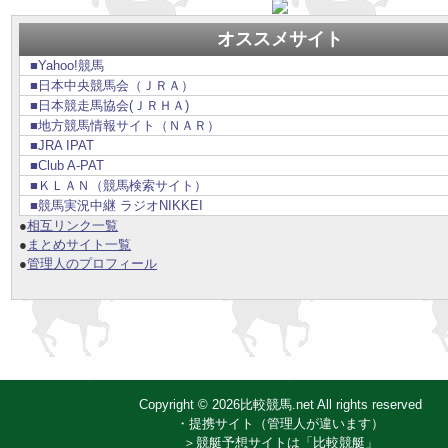
オススメサイト
■Yahoo!競馬
■日本中央競馬会（ＪＲＡ）
■日本競走馬協会(ＪＲＨＡ)
■地方競馬情報サイト（ＮＡＲ）
■JRA IPAT
■Club A-PAT
■ＫＬＡＮ（競馬検索サイト）
■競馬実況中継 ラジオNIKKEI
●
相互リンク一覧
●
まとめサイト一覧
●
管理人のプロフィール
Copyright © 2026比較競馬.net All rights reserved
・提携サイト（管理人が違います）
＞競艇予想サイトは「比較競艇」