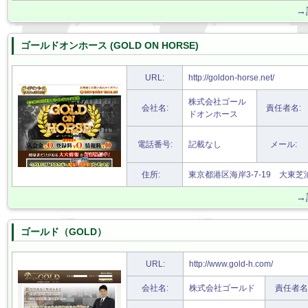
→
ゴールドオンホース (GOLD ON HORSE)
URL:
http://goldon-horse.net/
株式会社ゴール
会社名:
責任者名:
ドオンホース
電話番号:
記載なし
メール:
住所:
東京都港区海岸3-7-19 大東芝
→
ゴールド（GOLD）
URL:
http://www.gold-h.com/
会社名:
株式会社ゴールド
責任者名