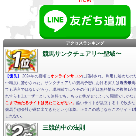
アクセスランキング
競馬サンクチュアリ〜聖域〜
【優良】
2024年の夏頃に
オンラインサロン
に招待され、利用し始めたの
中精度に驚かされた。サンクチュアリの競馬予想における実力は
過去最高
ても過言ではないだろう。現段階ではケチの付け所は無料情報の複勝1点
れすらも1ユーザーとして無料でも、もっと稼がせてよって願望でしかな
こまで当たるサイトは見たことがない。
酷いサイトが乱立する中で数少な
競馬予想会社が遂に出てきたという印象。正直この感じならこのサイト1
しれない。
三競的中の法則