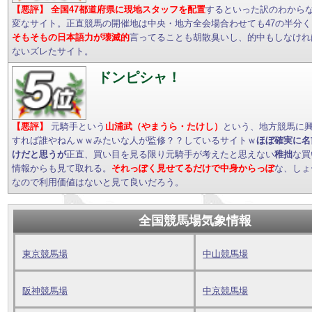
【悪評】
全国47都道府県に現地スタッフを配置
するといった訳のわから
変なサイト。正直競馬の開催地は中央・地方全会場合わせても47の半分
そもそもの日本語力が壊滅的
言ってることも胡散臭いし、的中もしなけれ
ないズレたサイト。
ドンピシャ！
【悪評】
元騎手という
山浦武（やまうら・たけし）
という、地方競馬に
すれば誰やねんｗｗみたいな人が監修？？しているサイトｗ
ほぼ確実に名
けだと思うが
正直、買い目を見る限り元騎手が考えたと思えない
稚拙
な買
情報からも見て取れる。
それっぽく見せてるだけで中身からっぽ
な、しょ
なので利用価値はないと見て良いだろう。
全国競馬場気象情報
東京競馬場
中山競馬場
阪神競馬場
中京競馬場