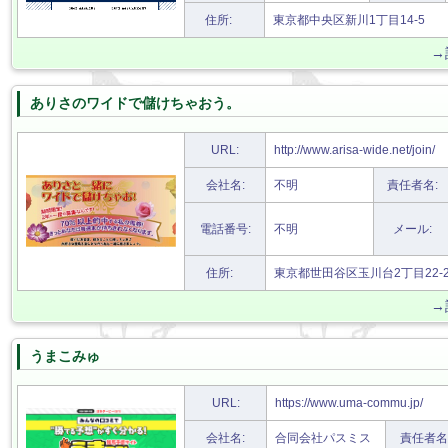
住所:
東京都中央区新川1丁目14-5
→
ありさのワイドで儲けちゃおう。
URL:
http://www.arisa-wide.net/join/
会社名:
不明
責任者名:
電話番号:
不明
メール:
住所:
東京都世田谷区玉川台2丁目22-2
→
うまこみゅ
URL:
https://www.uma-commu.jp/
会社名:
合同会社パスミス
責任者名