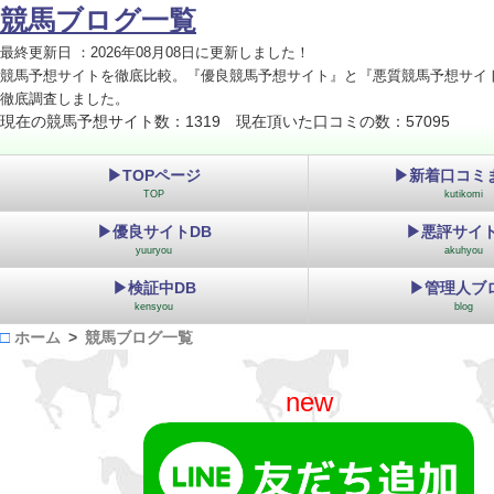
競馬ブログ一覧
最終更新日 ：2026年08月08日に更新しました！
競馬予想サイトを徹底比較。『優良競馬予想サイト』と『悪質競馬予想サイ
徹底調査しました。
現在の競馬予想サイト数：1319 現在頂いた口コミの数：57095
▶TOPページ
▶新着口コミ
TOP
kutikomi
▶優良サイトDB
▶悪評サイト
yuuryou
akuhyou
▶検証中DB
▶管理人ブ
kensyou
blog
ホーム
競馬ブログ一覧
new