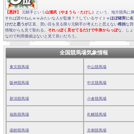
【悪評】
元騎手という
山浦武（やまうら・たけし）
という、地方競馬に
すれば誰やねんｗｗみたいな人が監修？？しているサイトｗ
ほぼ確実に名
けだと思うが
正直、買い目を見る限り元騎手が考えたと思えない
稚拙
な買
情報からも見て取れる。
それっぽく見せてるだけで中身からっぽ
な、しょ
なので利用価値はないと見て良いだろう。
全国競馬場気象情報
東京競馬場
中山競馬場
阪神競馬場
中京競馬場
新潟競馬場
小倉競馬場
福島競馬場
札幌競馬場
函館競馬場
京都競馬場