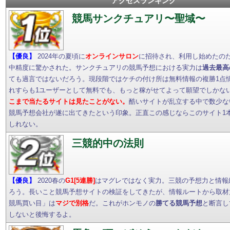
アクセスランキング
競馬サンクチュアリ〜聖域〜
【優良】
2024年の夏頃に
オンラインサロン
に招待され、利用し始めたの
中精度に驚かされた。サンクチュアリの競馬予想における実力は
過去最高
ても過言ではないだろう。現段階ではケチの付け所は無料情報の複勝1点
れすらも1ユーザーとして無料でも、もっと稼がせてよって願望でしかな
こまで当たるサイトは見たことがない。
酷いサイトが乱立する中で数少な
競馬予想会社が遂に出てきたという印象。正直この感じならこのサイト1
しれない。
三競的中の法則
【優良】
2020春の
G1[5連勝]
はマグレではなく実力。三競の予想力と情報
ろう。長いこと競馬予想サイトの検証をしてきたが、情報ルートから取材
競馬買い目」は
マジで別格
だ。これがホンモノの
勝てる競馬予想
と断言し
しないと後悔するよ。