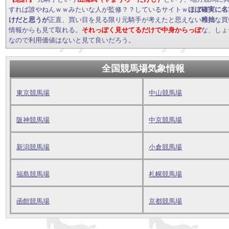
すれば誰やねんｗｗみたいな人が監修？？しているサイトｗ
ほぼ確実に名
けだと思うが
正直、買い目を見る限り元騎手が考えたと思えない
稚拙
な買
情報からも見て取れる。
それっぽく見せてるだけで中身からっぽ
な、しょ
なので利用価値はないと見て良いだろう。
全国競馬場気象情報
東京競馬場
中山競馬場
阪神競馬場
中京競馬場
新潟競馬場
小倉競馬場
福島競馬場
札幌競馬場
函館競馬場
京都競馬場