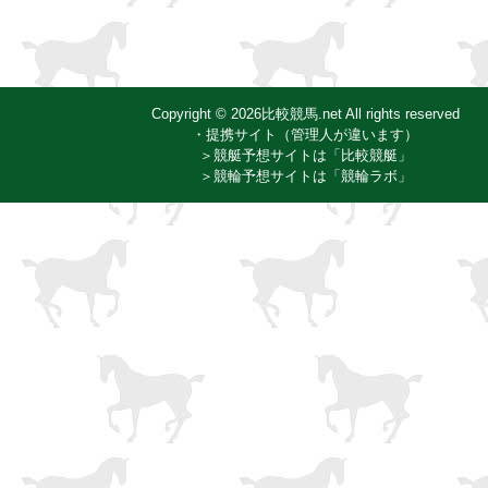
Copyright © 2026比較競馬.net All rights reserved
・提携サイト（管理人が違います）
＞競艇予想サイトは「比較競艇」
＞競輪予想サイトは「競輪ラボ」