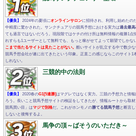
【優良】
2024年の夏頃に
オンラインサロン
に招待され、利用し始めたの
中精度に驚かされた。サンクチュアリの競馬予想における実力は
過去最高
ても過言ではないだろう。現段階ではケチの付け所は無料情報の複勝1点
れすらも1ユーザーとして無料でも、もっと稼がせてよって願望でしかな
こまで当たるサイトは見たことがない。
酷いサイトが乱立する中で数少な
競馬予想会社が遂に出てきたという印象。正直この感じならこのサイト1
しれない。
三競的中の法則
【優良】
2020春の
G1[5連勝]
はマグレではなく実力。三競の予想力と情報
ろう。長いこと競馬予想サイトの検証をしてきたが、情報ルートから取材
競馬買い目」は
マジで別格
だ。これがホンモノの
勝てる競馬予想
と断言し
しないと後悔するよ。
馬争の頂～ばそうのいただき～