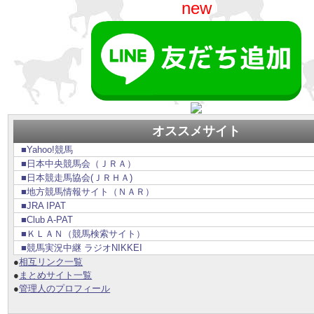
new
オススメサイト
■Yahoo!競馬
■日本中央競馬会（ＪＲＡ）
■日本競走馬協会(ＪＲＨＡ)
■地方競馬情報サイト（ＮＡＲ）
■JRA IPAT
■Club A-PAT
■ＫＬＡＮ（競馬検索サイト）
■競馬実況中継 ラジオNIKKEI
●
相互リンク一覧
●
まとめサイト一覧
●
管理人のプロフィール