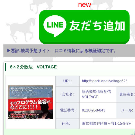
new
▶悪評-競馬予想サイト 口コミ情報による検証認定です。
６×２分散法 VOLTAGE
URL:
http://spark-v.net/voltage62/
総合競馬情報配信
会社名:
責任者名:
VOLTAGE
電話番号:
0120-958-843
メール:
住所:
東京都渋谷区幡ヶ谷1-15-8-3F
→