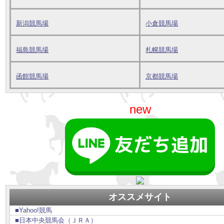
新潟競馬場
小倉競馬場
福島競馬場
札幌競馬場
函館競馬場
京都競馬場
new
オススメサイト
■Yahoo!競馬
■日本中央競馬会（ＪＲＡ）