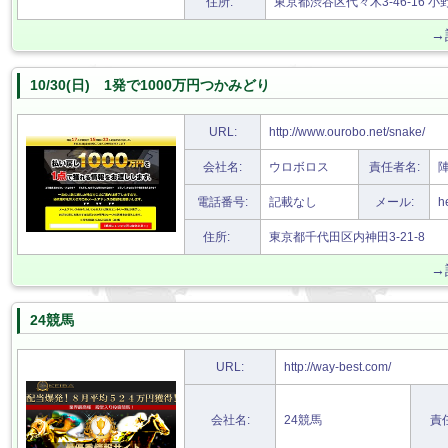
住所:
東京都渋谷区代々木3-46-16 小
→
10/30(日) 1発で1000万円つかみどり
URL:
http://www.ourobo.net/snake/
会社名:
ウロボロス
責任者名:
陣
電話番号:
記載なし
メール:
h
住所:
東京都千代田区内神田3-21-8
→
24競馬
URL:
http://way-best.com/
会社名:
24競馬
責