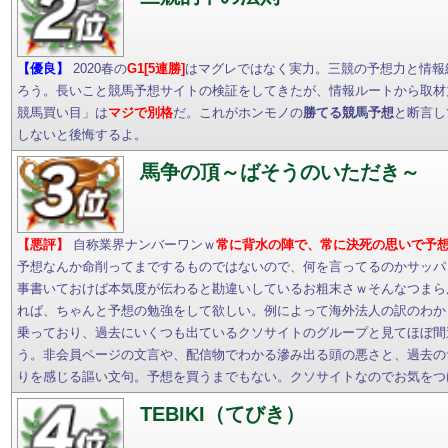
【優良】
2020春の
G1[5連勝]
はマグレではなく実力。三競の予想力と情報
ろう。長いこと競馬予想サイトの検証をしてきたが、情報ルートから取材
競馬買い目」は
マジで別格
だ。これがホンモノの
勝てる競馬予想
と断言し
しないと後悔するよ。
馬争の頂～ばそうのいただき～
【悪評】
自称業界ナンバーワンｗ
常に背水の陣で、常に決死の思いで予
予想なんか命削ってまでするものではないので、何を言ってるのかサッパ
事書いておけば本気度が伝わると勘違いしているお粗末さｗそんなつまら
れば、ちゃんと予想の勉強をして欲しい。例によって海外法人の訳のわか
乗っており、過去にいくつも出ているクソサイトのグループと見てほぼ間
う。非会員ページの文言や、配信物でわかる滲み出る頭の悪さと、過去の
りを感じる謳い文句。予想を買うまでもない。クソサイトなのでお気をつ
TEBIKI（てびき）