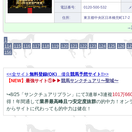
電話番号:
0120-500-532
メ
住所:
東京都中央区日本橋兜町17-2
→
1
114
115
116
117
118
119
120
121
122
123
124
125
126
12
156
<<全サイト
無料登録(OK)
優良
競馬予想サイト
!!>>
【NEW】
最強サイト①▶▶
競馬サンクチュアリ〜聖域〜
↪8/25「サンクチュアリプラン」にて3連単+3連複
101万66
得！年間通して
業界最高峰且つ安定度抜群
の的中力！オン
からサイトに代わっても的中力は健在！