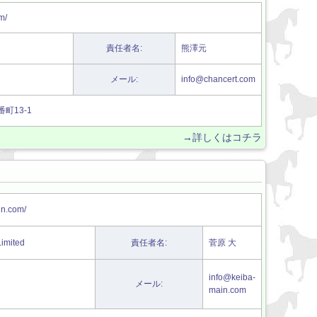
m/
責任者名:
熊澤元
メール:
info@chancert.com
町13-1
→詳しくはコチラ
in.com/
Limited
責任者名:
菅原 大
info@keiba-
メール:
main.com