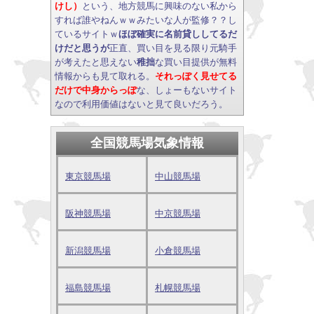
けし）
という、地方競馬に興味のない私から
すれば誰やねんｗｗみたいな人が監修？？し
ているサイトｗ
ほぼ確実に名前貸ししてるだ
けだと思うが
正直、買い目を見る限り元騎手
が考えたと思えない
稚拙
な買い目提供が無料
情報からも見て取れる。
それっぽく見せてる
だけで中身からっぽ
な、しょーもないサイト
なので利用価値はないと見て良いだろう。
全国競馬場気象情報
東京競馬場
中山競馬場
阪神競馬場
中京競馬場
新潟競馬場
小倉競馬場
福島競馬場
札幌競馬場