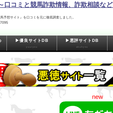
B～口コミと競馬詐欺情報、詐欺相談な
競馬予想サイト』を口コミを元に徹底調査しました。
095
め
▶優良サイトDB
▶悪評サイトDB
yuuryou
akuhyou
new