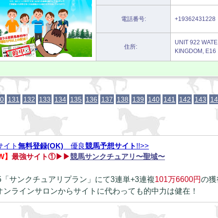
電話番号:
+19362431228
UNIT 922 WAT
住所:
KINGDOM, E16 
0
131
132
133
134
135
136
137
138
139
140
141
142
143
14
サイト
無料登録(OK)
優良
競馬予想サイト
!!>>
W】
最強サイト①▶▶
競馬サンクチュアリ〜聖域〜
/25「サンクチュアリプラン」にて3連単+3連複
101万6600円
の獲
オンラインサロンからサイトに代わっても的中力は健在！