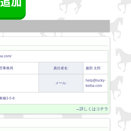
iba.com/
営事務局
責任者名:
服部 太郎
help@lucky-
メール:
keiba.com
橋3-5-8
→詳しくはコチラ