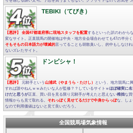
りを感じる謳い文句。予想を買うまでもない。クソサイトなのでお気をつ
TEBIKI（てびき）
【悪評】
全国47都道府県に現地スタッフを配置
するといった訳のわから
変なサイト。正直競馬の開催地は中央・地方全会場合わせても47の半分
そもそもの日本語力が壊滅的
言ってることも胡散臭いし、的中もしなけれ
ないズレたサイト。
ドンピシャ！
【悪評】
元騎手という
山浦武（やまうら・たけし）
という、地方競馬に
すれば誰やねんｗｗみたいな人が監修？？しているサイトｗ
ほぼ確実に名
けだと思うが
正直、買い目を見る限り元騎手が考えたと思えない
稚拙
な買
情報からも見て取れる。
それっぽく見せてるだけで中身からっぽ
な、しょ
なので利用価値はないと見て良いだろう。
全国競馬場気象情報