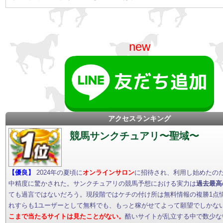
new
アクセスランキング
競馬サンクチュアリ〜聖域〜
【優良】
2024年の夏頃に
オンラインサロン
に招待され、利用し始めたの
中精度に驚かされた。サンクチュアリの競馬予想における実力は
過去最高
ても過言ではないだろう。現段階ではケチの付け所は無料情報の複勝1点
れすらも1ユーザーとして無料でも、もっと稼がせてよって願望でしかな
こまで当たるサイトは見たことがない。
酷いサイトが乱立する中で数少な