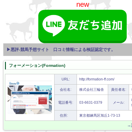
new
▶悪評-競馬予想サイト 口コミ情報による検証認定です。
フォーメーション(Formation)
URL:
http://formation-ff.com/
会社名:
株式会社三輪舎
責任者名:
電話番号:
03-6631-0379
メール:
住所:
東京都練馬区旭丘1-73-13
→