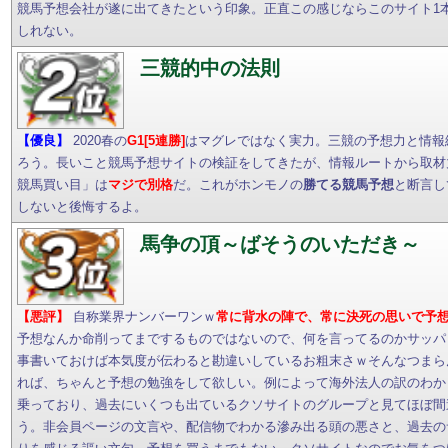
競馬予想会社が遂に出てきたという印象。正直この感じならこのサイト1
しれない。
三競的中の法則
【優良】
2020春の
G1[5連勝]
はマグレではなく実力。三競の予想力と情報
ろう。長いこと競馬予想サイトの検証をしてきたが、情報ルートから取材
競馬買い目」は
マジで別格
だ。これがホンモノの
勝てる競馬予想
と断言し
しないと後悔するよ。
馬争の頂～ばそうのいただき～
【悪評】
自称業界ナンバーワンｗ
常に背水の陣で、常に決死の思いで予
予想なんか命削ってまでするものではないので、何を言ってるのかサッパ
事書いておけば本気度が伝わると勘違いしているお粗末さｗそんなつまら
れば、ちゃんと予想の勉強をして欲しい。例によって海外法人の訳のわか
乗っており、過去にいくつも出ているクソサイトのグループと見てほぼ間
う。非会員ページの文言や、配信物でわかる滲み出る頭の悪さと、過去の