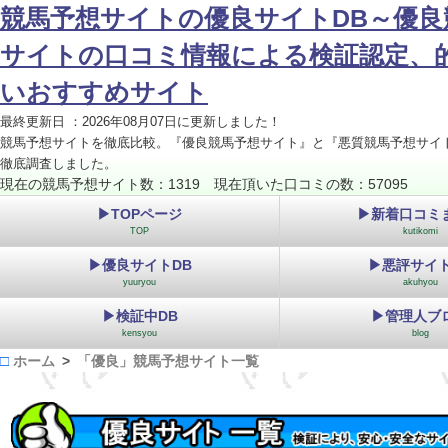
競馬予想サイトの優良サイトDB～優良
サイトの口コミ情報による検証認定、
いおすすめサイト
最終更新日 ：2026年08月07日に更新しました！
競馬予想サイトを徹底比較。『優良競馬予想サイト』と『悪質競馬予想サイ
徹底調査しました。
現在の競馬予想サイト数：1319 現在頂いた口コミの数：57095
▶TOPページ
▶新着口コミ
TOP
kutikomi
▶優良サイトDB
▶悪評サイト
yuuryou
akuhyou
▶検証中DB
▶管理人ブ
kensyou
blog
ホーム
「優良」競馬予想サイト一覧