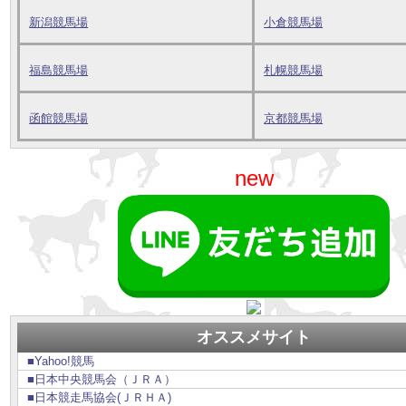
新潟競馬場
小倉競馬場
福島競馬場
札幌競馬場
函館競馬場
京都競馬場
new
オススメサイト
■Yahoo!競馬
■日本中央競馬会（ＪＲＡ）
■日本競走馬協会(ＪＲＨＡ)