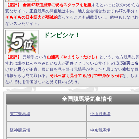
【悪評】
全国47都道府県に現地スタッフを配置
するといった訳のわから
変なサイト。正直競馬の開催地は中央・地方全会場合わせても47の半分
そもそもの日本語力が壊滅的
言ってることも胡散臭いし、的中もしなけれ
ないズレたサイト。
ドンピシャ！
【悪評】
元騎手という
山浦武（やまうら・たけし）
という、地方競馬に
すれば誰やねんｗｗみたいな人が監修？？しているサイトｗ
ほぼ確実に名
けだと思うが
正直、買い目を見る限り元騎手が考えたと思えない
稚拙
な買
情報からも見て取れる。
それっぽく見せてるだけで中身からっぽ
な、しょ
なので利用価値はないと見て良いだろう。
全国競馬場気象情報
東京競馬場
中山競馬場
阪神競馬場
中京競馬場