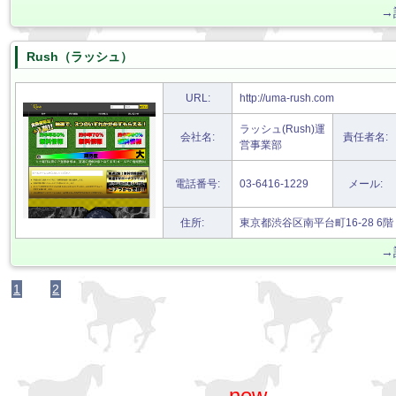
→
Rush（ラッシュ）
URL:
http://uma-rush.com
ラッシュ(Rush)運
会社名:
責任者名:
営事業部
電話番号:
03-6416-1229
メール:
住所:
東京都渋谷区南平台町16-28 6階
→
1
2
new