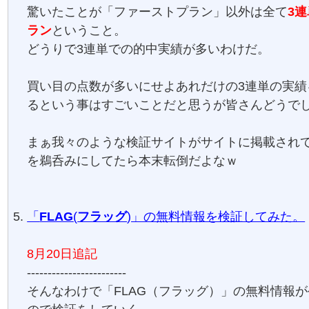
驚いたことが「ファーストプラン」以外は全て
3
ラン
ということ。
どうりで3連単での的中実績が多いわけだ。
買い目の点数が多いにせよあれだけの3連単の実績
るという事はすごいことだと思うが皆さんどうで
まぁ我々のような検証サイトがサイトに掲載され
を鵜呑みにしてたら本末転倒だよなｗ
「
FLAG
(
フラッグ
)」の無料情報を検証してみた。
8月20日追記
------------------------
そんなわけで「FLAG（フラッグ）」の無料情報