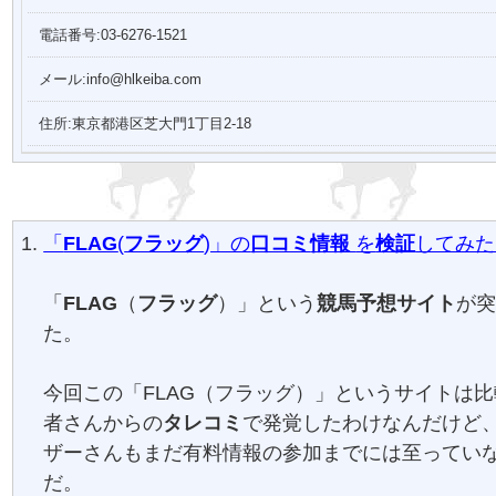
電話番号:03-6276-1521
メール:info@hlkeiba.com
住所:東京都港区芝大門1丁目2-18
「
FLAG
(
フラッグ
)」の
口コミ
情報
を
検証
してみた
「
FLAG
（
フラッグ
）」という
競馬予想サイト
が
た。
今回この「FLAG（フラッグ）」というサイトは
者さんからの
タレコミ
で発覚したわけなんだけど
ザーさんもまだ有料情報の参加までには至ってい
だ。