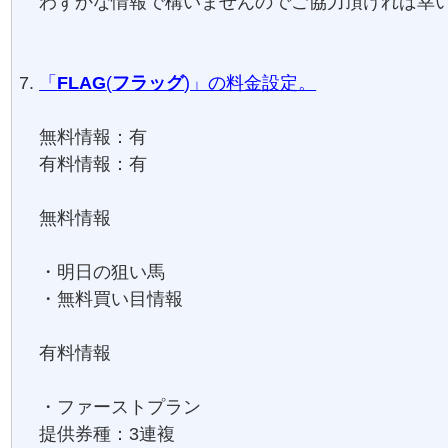
わずかな情報で構いませんのでご協力頂ければ幸
「
FLAG
(
フラッグ
)」の料金設定。
無料情報：有
有料情報：有
無料情報
・明日の狙い馬
・無料買い目情報
有料情報
・ファーストプラン
提供券種：3連複