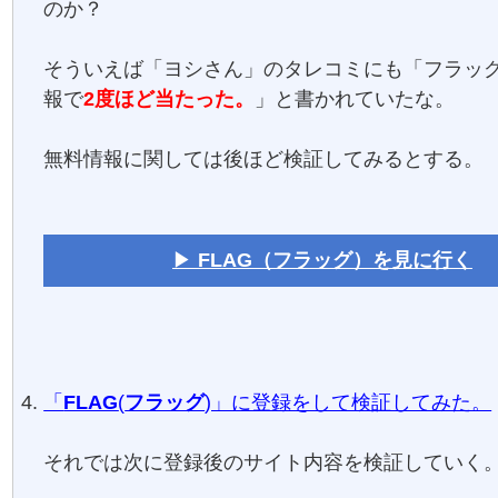
のか？
そういえば「ヨシさん」のタレコミにも「フラッ
報で
2度ほど当たった。
」と書かれていたな。
無料情報に関しては後ほど検証してみるとする。
▶
FLAG（フラッグ）を見に行く
「
FLAG
(
フラッグ
)」に登録をして検証してみた。
それでは次に登録後のサイト内容を検証していく