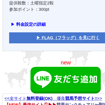
提供鞍数：土曜指定2鞍
参加ポイント：300pt
▶
料金設定の詳細
▶
FLAG（フラッグ）を見に行く
new
<<全サイト
無料登録(OK)
優良
競馬予想サイト
!!>>
【NEW】
最強サイト①▶▶
競馬サンクチュアリ〜聖