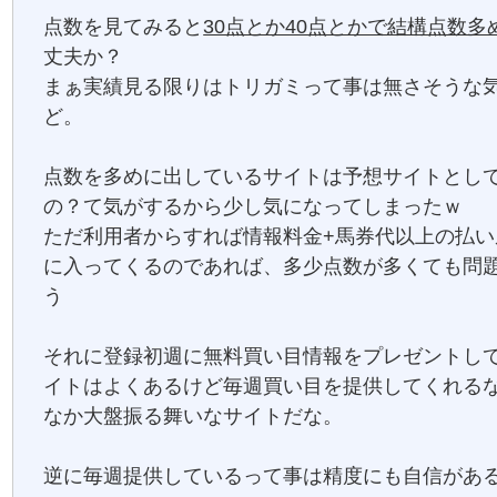
点数を見てみると
30点とか40点とかで結構点数多
丈夫か？
まぁ実績見る限りはトリガミって事は無さそうな
ど。
点数を多めに出しているサイトは予想サイトとし
の？て気がするから少し気になってしまったｗ
ただ利用者からすれば情報料金+馬券代以上の払い
に入ってくるのであれば、多少点数が多くても問
う
それに登録初週に無料買い目情報をプレゼントし
イトはよくあるけど毎週買い目を提供してくれる
なか大盤振る舞いなサイトだな。
逆に毎週提供しているって事は精度にも自信があ