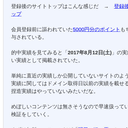
登録後のサイトトップはこんな感じだ →
登録
ップ
会員登録前に謳われていた
5000円分のポイント
も
与されている。
的中実績を見てみると「
2017年8月12日(土)
」の実
い実績として掲載されていた。
単純に直近の実績しか公開していないサイトのよ
実績に関してはドメイン取得日以前の実績を載せ
捏造実績はやっていないみたいだな。
めぼしいコンテンツは無さそうなので早速扱って
検証をしていく。