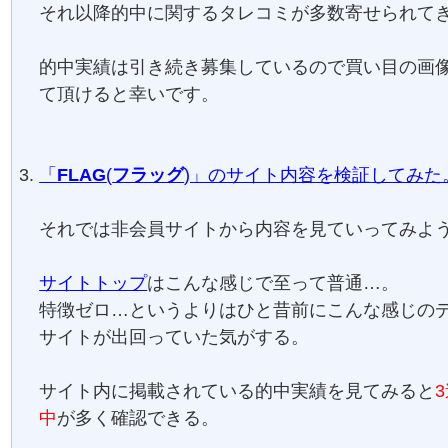
それ以降的中に関するタレコミが多数寄せられて
的中実績は引き続き募集しているので買い目の画
て頂けると幸いです。
「
FLAG
(
フラッグ
)」のサイト内容を検証してみた
それでは非会員サイトから内容を見ていってみよ
サイトトップ
はこんな感じで至って普通…。
特徴ゼロ…というよりはひと昔前にこんな感じの
サイトが出回っていた気がする。
サイト内に掲載されている的中実績を見てみると
中
が多く確認できる。