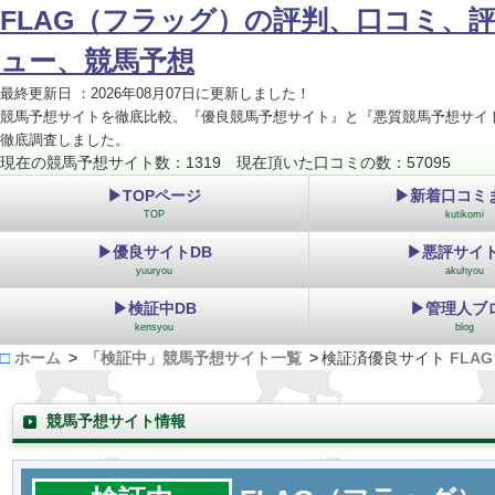
FLAG（フラッグ）の評判、口コミ、
ュー、競馬予想
最終更新日 ：2026年08月07日に更新しました！
競馬予想サイトを徹底比較。『優良競馬予想サイト』と『悪質競馬予想サイ
徹底調査しました。
現在の競馬予想サイト数：1319 現在頂いた口コミの数：57095
▶TOPページ
▶新着口コミ
TOP
kutikomi
▶優良サイトDB
▶悪評サイト
yuuryou
akuhyou
▶検証中DB
▶管理人ブ
kensyou
blog
ホーム
「検証中」競馬予想サイト一覧
検証済優良サイト
FLA
競馬予想サイト情報