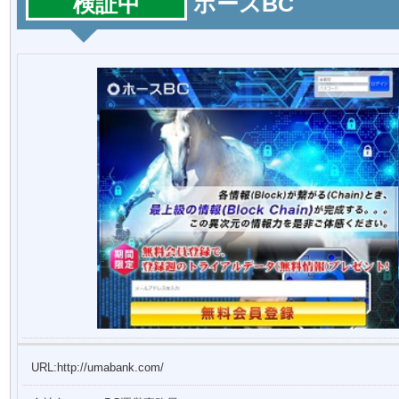
検証中
ホースBC
URL:http://umabank.com/