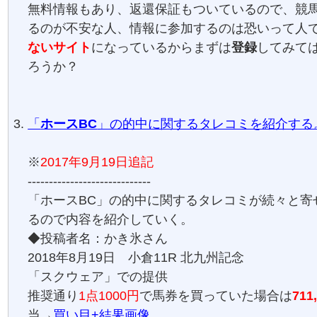
無料情報もあり、返還保証もついているので、競
るのが不安な人、情報に参加するのは恐いって人
ないサイト
になっているからまずは
登録
してみて
ろうか？
「
ホースBC
」の的中に関するタレコミを紹介する
※
2017年9月19日追記
-----------------------------
「ホースBC」の的中に関するタレコミが続々と寄
るので内容を紹介していく。
◆投稿者名：かき氷さん
2018年8月19日 小倉11R 北九州記念
「スクウェア」での提供
推奨通り
1点1000円
で馬券を買っていた場合は
711
当→
買い目+結果画像