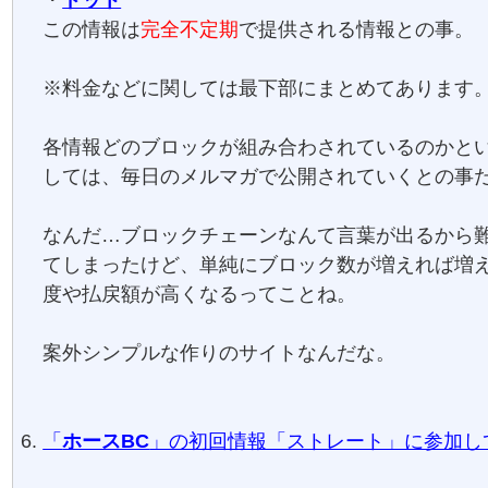
この情報は
完全不定期
で提供される情報との事。
※料金などに関しては最下部にまとめてあります
各情報どのブロックが組み合わされているのかと
しては、毎日のメルマガで公開されていくとの事
なんだ…ブロックチェーンなんて言葉が出るから
てしまったけど、単純にブロック数が増えれば増
度や払戻額が高くなるってことね。
案外シンプルな作りのサイトなんだな。
「
ホースBC
」の初回情報「ストレート」に参加し