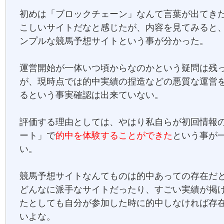
初めは「ブロックチェーン」なんて言葉が出てき
こしいサイトだなと感じたが、内容を見てみると
ンプルな競馬予想サイトという事が分かった。
運営開始が一体いつ頃からなのかという疑問は残
が、現時点では的中実績の捏造などの悪質な運営
るという事実確認は出来ていない。
評価する理由としては、やはり私自らが初回情報
ート」で
的中を体験することができた
という事が
い。
競馬予想サイトなんてものは的中あっての存在だ
どんなに派手なサイトだったり、すごい実績が掲
たとしても自分が参加した時に的中しなければ存
いよな。