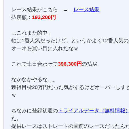
レース結果がこちら →
レース結果
払戻額：
193,200円
…これまた的中。
軸は1番人気だったけど、というかよく12番人気
オーネを買い目に入れたなｗ
これで土日合わせて
396,300円
の払戻。
なかなかやるな…。
獲得目標20万円だった気がするけどオーバーしす
ｗ
ちなみに登録初週の
トライアルデータ（無料情報
た。
提供レースはストレートの直前のレースだったん