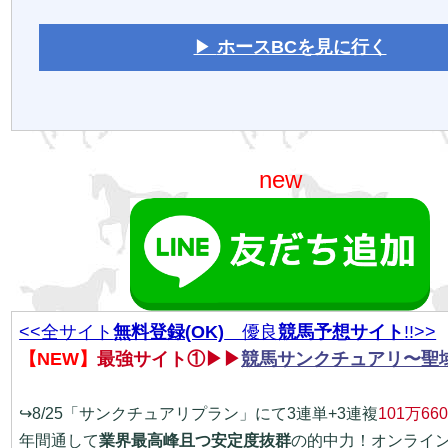
▶
ホースBCを見に行く
new
<<全サイト
無料登録(OK)
優良
競馬予想サイト
!!>>
【NEW】
最強サイト①▶▶
競馬サンクチュアリ〜聖
↪8/25「サンクチュアリプラン」にて3連単+3連複
101万66
年間通して
業界最高峰且つ安定度抜群
の的中力！オンライ