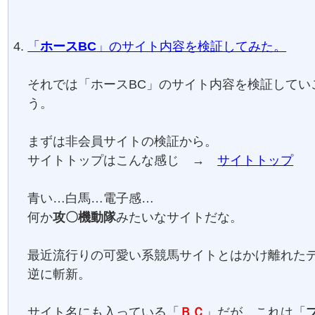
「
ホースBC
」のサイト内容を検証してみた。
それでは「ホースBC」のサイト内容を検証してい
う。
まずは非会員サイトの検証から。
サイトトップはこんな感じ →
サイトトップ
青い…白馬…電子感…
何か
攻〇機動隊
みたいなサイトだな。
最近流行りの可愛い系競馬サイトとはかけ離れた
逆に斬新。
サイト名にも入っている「
ＢＣ
」だが、これは「