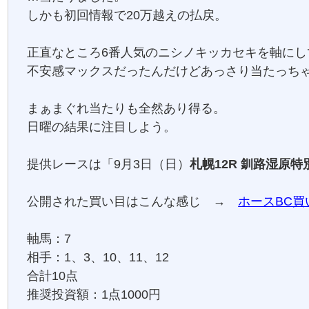
しかも初回情報で20万越えの払戻。
正直なところ6番人気のニシノキッカセキを軸にし
不安感マックスだったんだけどあっさり当たっち
まぁまぐれ当たりも全然あり得る。
日曜の結果に注目しよう。
提供レースは「9月3日（日）
札幌12R 釧路湿原特
公開された買い目はこんな感じ →
ホースBC買
軸馬：7
相手：1、3、10、11、12
合計10点
推奨投資額：1点1000円