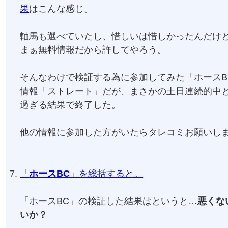
果
はこんな感じ。
軸馬も選べていたし、惜しいは惜しかったんだけ
まぁ無料情報だから許してやろう。
そんなわけで検証する為に参加してみた「ホースB
情報「ストレート」だが、まさかの土日連続的中
過ぎる結果で終了した。
他の情報に参加した方がいたらタレコミお願いし
「
ホースBC
」を総括すると。
「ホースBC」の検証した結果はというと…
悪くな
いか？