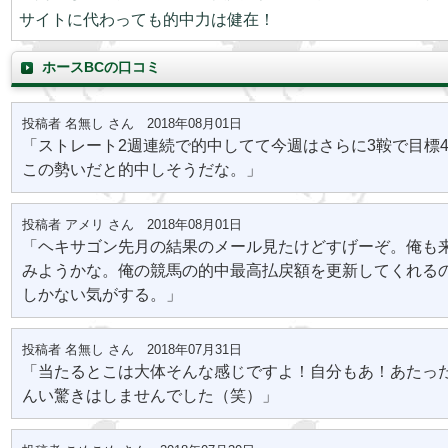
サイトに代わっても的中力は健在！
ホースBCの口コミ
投稿者 名無し さん 2018年08月01日
「ストレート2週連続で的中してて今週はさらに3鞍で目標4
この勢いだと的中しそうだな。」
投稿者 アメリ さん 2018年08月01日
「ヘキサゴン先月の結果のメール見たけどすげーぞ。俺も
みようかな。俺の競馬の的中最高払戻額を更新してくれる
しかない気がする。」
投稿者 名無し さん 2018年07月31日
「当たるとこは大体そんな感じですよ！自分もあ！あたっ
んい驚きはしませんでした（笑）」