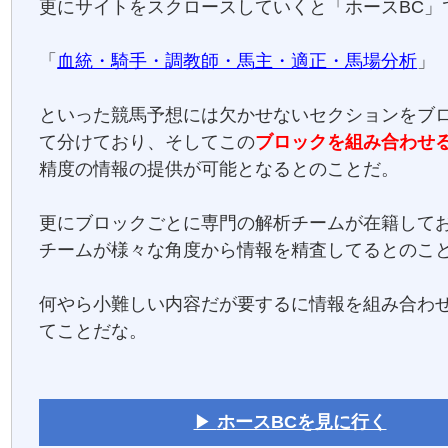
更にサイトをスクロースしていくと「ホースBC」
「
血統・騎手・調教師・馬主・適正・馬場分析
」
といった競馬予想には欠かせないセクションをブ
て分けており、そしてこの
ブロックを組み合わせ
精度の情報の提供が可能となるとのことだ。
更にブロックごとに専門の解析チームが在籍して
チームが様々な角度から情報を精査してるとのこ
何やら小難しい内容だが要するに情報を組み合わ
てことだな。
▶
ホースBCを見に行く