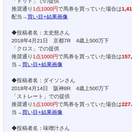
「ドット」での提供
推奨通り
1点1000円
で馬券を買っていた場合は
1,4
配当→
買い目+結果画像
◆投稿者名：太史慈さん
2018年4月21日 京都7R 4歳上500万下
「クロス」での提供
推奨通り
1点1000円
で馬券を買っていた場合は
157
当→
買い目+結果画像
◆投稿者名：ダイソンさん
2018年4月14日 阪神8R 4歳上500万下
「ストレート」での提供
推奨通り
1点1000円
で馬券を買っていた場合は
227
当→
買い目+結果画像
◆投稿者名：味噌汁さん