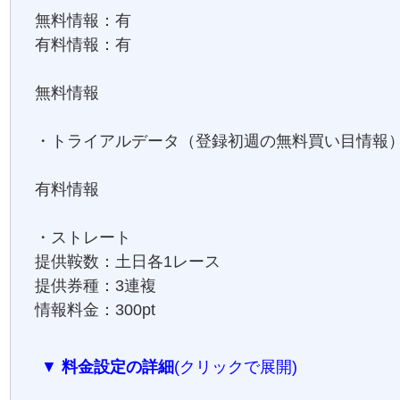
無料情報：有
有料情報：有
無料情報
・トライアルデータ（登録初週の無料買い目情報
有料情報
・ストレート
提供鞍数：土日各1レース
提供券種：3連複
情報料金：300pt
▼
料金設定の詳細
(クリックで展開)