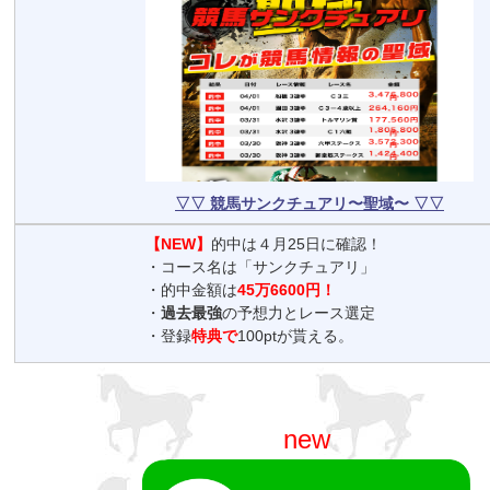
▽▽ 競馬サンクチュアリ〜聖域〜 ▽▽
【NEW】
的中は４月25日に確認！
・コース名は「サンクチュアリ」
・的中金額は
45万6600円！
・
過去最強
の予想力とレース選定
・登録
特典で
100ptが貰える。
new