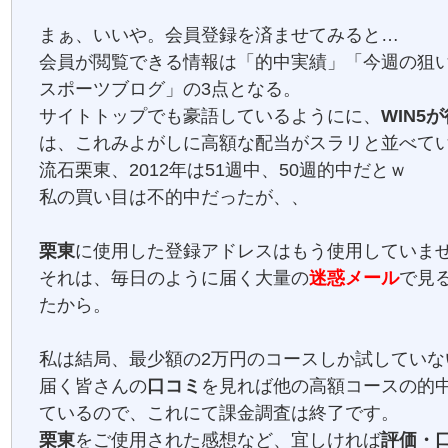
まぁ、いいや。会員登録を済ませてみると…
会員が閲覧できる情報は「的中実績」「今週の狙
スポーツブログ」の3点となる。
サイトトップでも豪語しているようにに、
WIN5
は、これみよがしに高額な配当がスラリと並べて
流石栗東、2012年は51週中、50週的中だとｗ
私の買い目は不的中だったが、、
栗東
に使用した登録アドレスはもう使用していま
それは、毎日のように届く大量の
迷惑メール
で見
たから。
私は結局、最少額の2万円のコースしか試していな
届く皆さんの
口コミ
を見れば他の高額コースの的
ているので、これにて課金調査は終了です。
栗東
をご使用された感想など、宜しければ
評価・