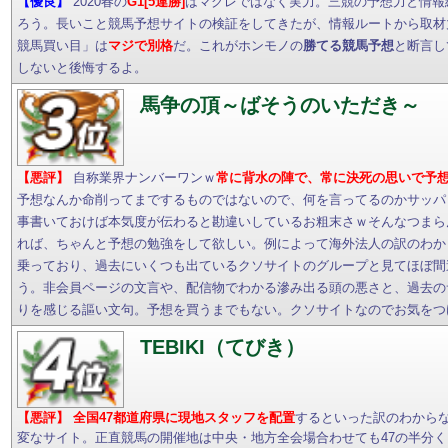
【優良】
2020春の
G1[5連勝]
はマグレではなく実力。三競の予想力と情報
ろう。長いこと競馬予想サイトの検証をしてきたが、情報ルートから取材
競馬買い目」は
マジで別格
だ。これがホンモノの
勝てる競馬予想
と断言し
しないと後悔するよ。
馬争の頂～ばそうのいただき～
【悪評】
自称業界ナンバーワンｗ
常に背水の陣で、常に決死の思いで予
予想なんか命削ってまでするものではないので、何を言ってるのかサッパ
事書いておけば本気度が伝わると勘違いしているお粗末さｗそんなつまら
れば、ちゃんと予想の勉強をして欲しい。例によって海外法人の訳のわか
乗っており、過去にいくつも出ているクソサイトのグループと見てほぼ間
う。非会員ページの文言や、配信物でわかる滲み出る頭の悪さと、過去の
りを感じる謳い文句。予想を買うまでもない。クソサイトなのでお気をつ
TEBIKI（てびき）
【悪評】
全国47都道府県に現地スタッフを配置
するといった訳のわから
変なサイト。正直競馬の開催地は中央・地方全会場合わせても47の半分