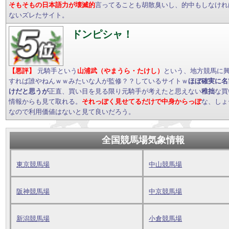
そもそもの日本語力が壊滅的
言ってることも胡散臭いし、的中もしなけれ
ないズレたサイト。
ドンピシャ！
【悪評】
元騎手という
山浦武（やまうら・たけし）
という、地方競馬に
すれば誰やねんｗｗみたいな人が監修？？しているサイトｗ
ほぼ確実に名
けだと思うが
正直、買い目を見る限り元騎手が考えたと思えない
稚拙
な買
情報からも見て取れる。
それっぽく見せてるだけで中身からっぽ
な、しょ
なので利用価値はないと見て良いだろう。
全国競馬場気象情報
東京競馬場
中山競馬場
阪神競馬場
中京競馬場
新潟競馬場
小倉競馬場