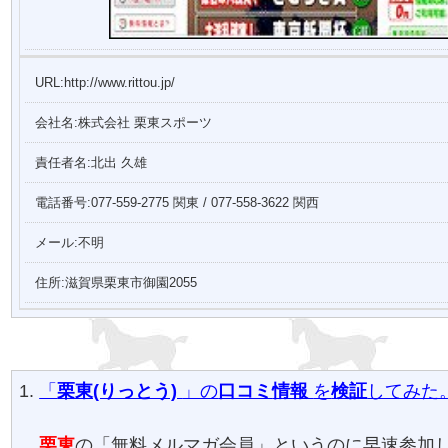
URL:http://www.rittou.jp/
会社名:株式会社 栗東スポーツ
責任者名:北出 久雄
電話番号:077-559-2775 関東 / 077-558-3622 関西
メール:不明
住所:滋賀県栗東市御園2055
「
栗東(りっとう)
」の
口コミ
情報
を
検証
してみた
栗東
の「無料メルマガ会員」というのに早速参加