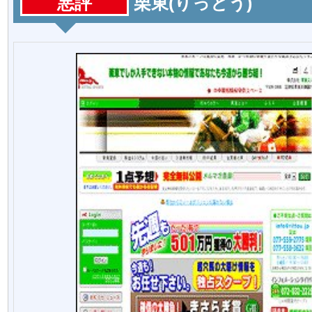
悪評
栗東(りっとう)