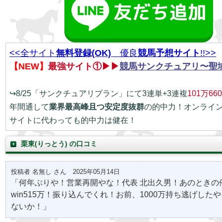
<<全サイト
無料登録(OK)
優良
競馬予想サイト
!!>>
【NEW】
最強サイト①▶▶
競馬サンクチュアリ〜聖
↪8/25「サンクチュアリプラン」にて3連単+3連複
101万66
年間通して
業界最高峰且つ安定度抜群
の的中力！オンライ
サイトに代わっても的中力は健在！
栗東(りっとう) の口コミ
投稿者 名無し さん 2025年05月14日
「何年ぶりや！営業再開やな！代表 北出久男！あのときの
win515万！振り込んでくれ！お前、1000万持ち逃げした
ないか！」