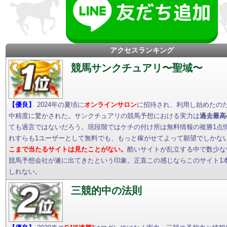
アクセスランキング
競馬サンクチュアリ〜聖域〜
【優良】
2024年の夏頃に
オンラインサロン
に招待され、利用し始めたの
中精度に驚かされた。サンクチュアリの競馬予想における実力は
過去最高
ても過言ではないだろう。現段階ではケチの付け所は無料情報の複勝1点
れすらも1ユーザーとして無料でも、もっと稼がせてよって願望でしかな
こまで当たるサイトは見たことがない。
酷いサイトが乱立する中で数少な
競馬予想会社が遂に出てきたという印象。正直この感じならこのサイト1
しれない。
三競的中の法則