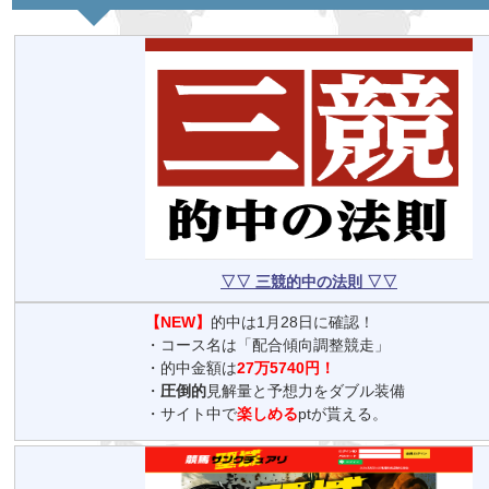
▽▽ 三競的中の法則 ▽▽
【NEW】
的中は1月28日に確認！
・コース名は「配合傾向調整競走」
・的中金額は
27万5740円！
・
圧倒的
見解量と予想力をダブル装備
・サイト中で
楽しめる
ptが貰える。