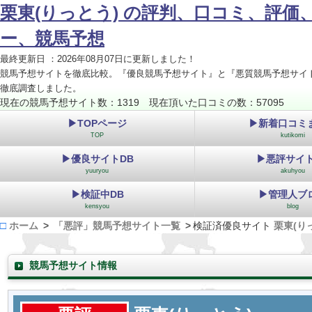
栗東(りっとう) の評判、口コミ、評価
ー、競馬予想
最終更新日 ：2026年08月07日に更新しました！
競馬予想サイトを徹底比較。『優良競馬予想サイト』と『悪質競馬予想サイ
徹底調査しました。
現在の競馬予想サイト数：1319 現在頂いた口コミの数：57095
▶TOPページ
▶新着口コミ
TOP
kutikomi
▶優良サイトDB
▶悪評サイト
yuuryou
akuhyou
▶検証中DB
▶管理人ブ
kensyou
blog
ホーム
「悪評」競馬予想サイト一覧
検証済優良サイト
栗東(り
競馬予想サイト情報