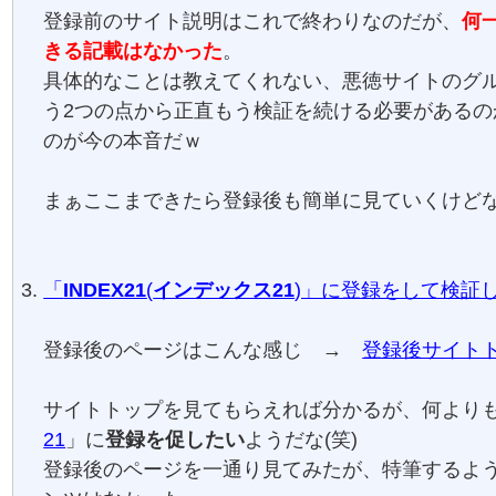
登録前のサイト説明はこれで終わりなのだが、
何
きる記載はなかった
。
具体的なことは教えてくれない、悪徳サイトのグ
う2つの点から正直もう検証を続ける必要があるの
のが今の本音だｗ
まぁここまできたら登録後も簡単に見ていくけど
「
INDEX21
(
インデックス21
)」に登録をして検証
登録後のページはこんな感じ →
登録後サイト
サイトトップを見てもらえれば分かるが、何より
21
」に
登録を促したい
ようだな(笑)
登録後のページを一通り見てみたが、特筆するよ