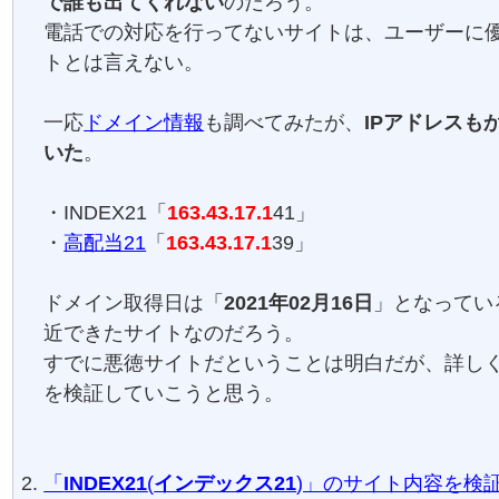
で誰も出てくれない
のだろう。
電話での対応を行ってないサイトは、ユーザーに
トとは言えない。
一応
ドメイン情報
も調べてみたが、
IPアドレスも
いた
。
・INDEX21「
163.43.17.1
41」
・
高配当21
「
163.43.17.1
39」
ドメイン取得日は「
2021年02月16日
」となってい
近できたサイトなのだろう。
すでに悪徳サイトだということは明白だが、詳し
を検証していこうと思う。
「
INDEX21
(
インデックス21
)」のサイト内容を検