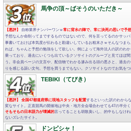
馬争の頂～ばそうのいただき～
【悪評】
自称業界ナンバーワンｗ
常に背水の陣で、常に決死の思いで予
予想なんか命削ってまでするものではないので、何を言ってるのかサッパ
事書いておけば本気度が伝わると勘違いしているお粗末さｗそんなつまら
れば、ちゃんと予想の勉強をして欲しい。例によって海外法人の訳のわか
乗っており、過去にいくつも出ているクソサイトのグループと見てほぼ間
う。非会員ページの文言や、配信物でわかる滲み出る頭の悪さと、過去の
りを感じる謳い文句。予想を買うまでもない。クソサイトなのでお気をつ
TEBIKI（てびき）
【悪評】
全国47都道府県に現地スタッフを配置
するといった訳のわから
変なサイト。正直競馬の開催地は中央・地方全会場合わせても47の半分
そもそもの日本語力が壊滅的
言ってることも胡散臭いし、的中もしなけれ
ないズレたサイト。
ドンピシャ！