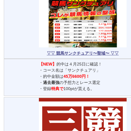
▽▽ 競馬サンクチュアリ〜聖域〜 ▽▽
【NEW】
的中は４月25日に確認！
・コース名は「サンクチュアリ」
・的中金額は
45万6600円！
・
過去最強
の予想力とレース選定
・登録
特典で
100ptが貰える。