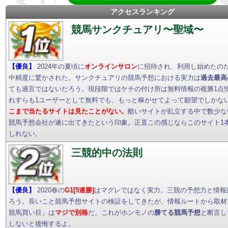
アクセスランキング
競馬サンクチュアリ〜聖域〜
【優良】
2024年の夏頃に
オンラインサロン
に招待され、利用し始めたの
中精度に驚かされた。サンクチュアリの競馬予想における実力は
過去最高
ても過言ではないだろう。現段階ではケチの付け所は無料情報の複勝1点
れすらも1ユーザーとして無料でも、もっと稼がせてよって願望でしかな
こまで当たるサイトは見たことがない。
酷いサイトが乱立する中で数少な
競馬予想会社が遂に出てきたという印象。正直この感じならこのサイト1
しれない。
三競的中の法則
【優良】
2020春の
G1[5連勝]
はマグレではなく実力。三競の予想力と情報
ろう。長いこと競馬予想サイトの検証をしてきたが、情報ルートから取材
競馬買い目」は
マジで別格
だ。これがホンモノの
勝てる競馬予想
と断言し
しないと後悔するよ。