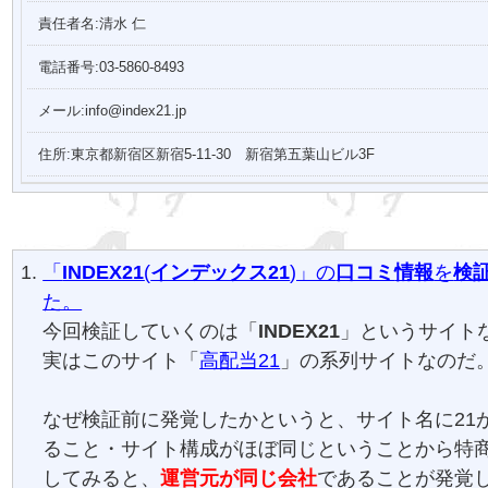
責任者名:清水 仁
電話番号:03-5860-8493
メール:info@index21.jp
住所:東京都新宿区新宿5‐11‐30 新宿第五葉山ビル3F
「
INDEX21
(
インデックス21
)」の
口コミ
情報
を
検
た。
今回検証していくのは「
INDEX21
」というサイト
実はこのサイト「
高配当21
」の系列サイトなのだ
なぜ検証前に発覚したかというと、サイト名に21
ること・サイト構成がほぼ同じということから特
してみると、
運営元が同じ会社
であることが発覚