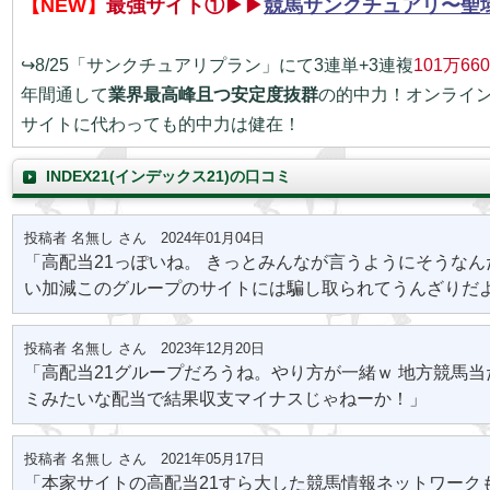
【NEW】
最強サイト①▶▶
競馬サンクチュアリ〜聖
↪8/25「サンクチュアリプラン」にて3連単+3連複
101万66
年間通して
業界最高峰且つ安定度抜群
の的中力！オンライ
サイトに代わっても的中力は健在！
INDEX21(インデックス21)の口コミ
投稿者 名無し さん 2024年01月04日
「高配当21っぽいね。 きっとみんなが言うようにそうなん
い加減このグループのサイトには騙し取られてうんざりだ
投稿者 名無し さん 2023年12月20日
「高配当21グループだろうね。やり方が一緒ｗ 地方競馬
ミみたいな配当で結果収支マイナスじゃねーか！」
投稿者 名無し さん 2021年05月17日
「本家サイトの高配当21すら大した競馬情報ネットワーク