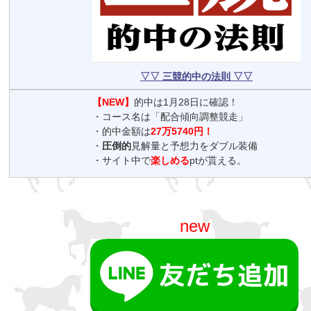
▽▽ 三競的中の法則 ▽▽
【NEW】
的中は1月28日に確認！
・コース名は「配合傾向調整競走」
・的中金額は
27万5740円！
・
圧倒的
見解量と予想力をダブル装備
・サイト中で
楽しめる
ptが貰える。
new