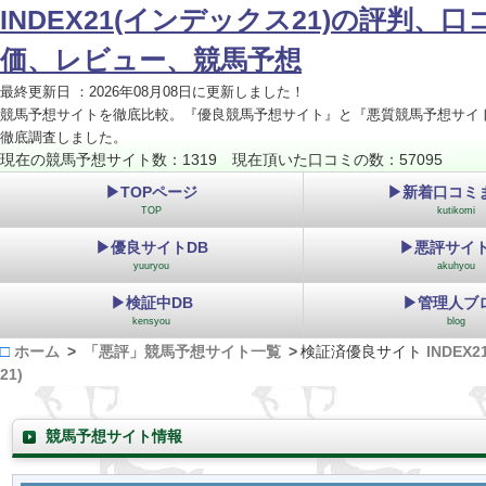
INDEX21(インデックス21)の評判、
価、レビュー、競馬予想
最終更新日 ：2026年08月08日に更新しました！
競馬予想サイトを徹底比較。『優良競馬予想サイト』と『悪質競馬予想サイ
徹底調査しました。
現在の競馬予想サイト数：1319 現在頂いた口コミの数：57095
▶TOPページ
▶新着口コミ
TOP
kutikomi
▶優良サイトDB
▶悪評サイト
yuuryou
akuhyou
▶検証中DB
▶管理人ブ
kensyou
blog
ホーム
「悪評」競馬予想サイト一覧
検証済優良サイト
INDEX
21)
競馬予想サイト情報