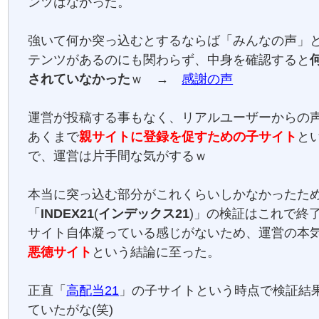
ンツはなかった。
強いて何か突っ込むとするならば「みんなの声」
テンツがあるのにも関わらず、中身を確認すると
されていなかった
ｗ →
感謝の声
運営が投稿する事もなく、リアルユーザーからの
あくまで
親サイトに登録を促すための子サイト
と
で、運営は片手間な気がするｗ
本当に突っ込む部分がこれくらいしかなかったた
「
INDEX21
(
インデックス21
)」の検証はこれで終
サイト自体凝っている感じがないため、運営の本
悪徳サイト
という結論に至った。
正直「
高配当21
」の子サイトという時点で検証結
ていたがな(笑)