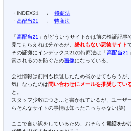
・INDEX21 →
特商法
・
高配当21
→
特商法
「
高配当21
」がどういうサイトかは前の検証記事
見てもらえれば分かるが、
紛れもない悪徳サイト
その証拠にインデックス21の特商法は「
高配当21
索されるのを防ぐため
画像
になっている。
会社情報は前回も検証したため省かせてもらうが
気になったのは
問い合わせにメールを推奨してい
と。
スタッフ少数につき…と書かれているが、ユーザ
らそんなサイトの事情は知ったこっちゃない(笑)
ここで言い訳をしているため、おそらく
電話をか