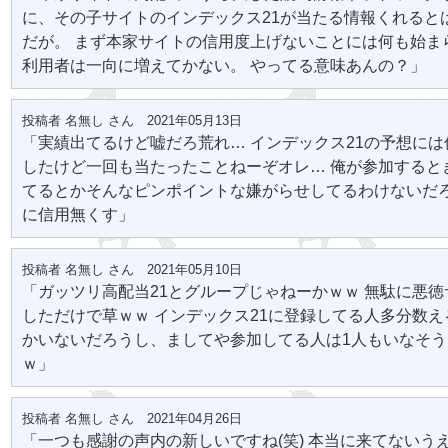
に、その子サイトのインデックス21が当たる情報くれると
だが。 まず本家サイトの信用度上げないことには何も始ま
利用者は一向に増えてかない。 やってる意味あんの？」
投稿者 名無し さん 2021年05月13日
「実績出てるけど嘘だろ荒れ… インデックス21の予想に
したけど一回も当たったことねーぞオレ… 俺が参加すると
てるとかそんなピンポイントな嫌がらせしてるわけないだ
に信用無くす」
投稿者 名無し さん 2021年05月10日
「ガッツリ高配当21とグループじゃねーかｗｗ 無駄に悪
しただけで草ｗｗ インデックス21に登録してる人多分数
かいないだろうし、ましてや参加してる人は1人もいなそ
ｗ」
投稿者 名無し さん 2021年04月26日
「一つも感謝の声内の新しいですね(笑) 本当に来てないう