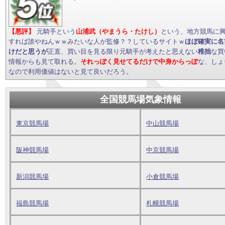
【悪評】
元騎手という
山浦武（やまうら・たけし）
という、地方競馬に
すれば誰やねんｗｗみたいな人が監修？？しているサイトｗ
ほぼ確実に名
けだと思うが
正直、買い目を見る限り元騎手が考えたと思えない
稚拙
な買
情報からも見て取れる。
それっぽく見せてるだけで中身からっぽ
な、しょ
なので利用価値はないと見て良いだろう。
全国競馬場気象情報
東京競馬場
中山競馬場
阪神競馬場
中京競馬場
新潟競馬場
小倉競馬場
福島競馬場
札幌競馬場