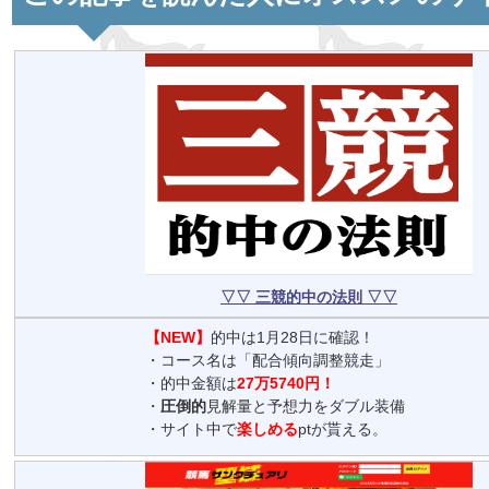
▽▽ 三競的中の法則 ▽▽
【NEW】
的中は1月28日に確認！
・コース名は「配合傾向調整競走」
・的中金額は
27万5740円！
・
圧倒的
見解量と予想力をダブル装備
・サイト中で
楽しめる
ptが貰える。