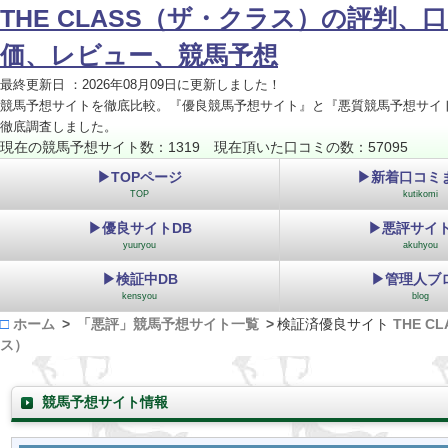
THE CLASS（ザ・クラス）の評判、
価、レビュー、競馬予想
最終更新日 ：2026年08月09日に更新しました！
競馬予想サイトを徹底比較。『優良競馬予想サイト』と『悪質競馬予想サイ
徹底調査しました。
現在の競馬予想サイト数：1319 現在頂いた口コミの数：57095
▶TOPページ
▶新着口コミ
TOP
kutikomi
▶優良サイトDB
▶悪評サイト
yuuryou
akuhyou
▶検証中DB
▶管理人ブ
kensyou
blog
ホーム
「悪評」競馬予想サイト一覧
検証済優良サイト
THE C
ス）
競馬予想サイト情報