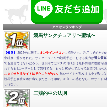
アクセスランキング
競馬サンクチュアリ〜聖域〜
【優良】
2024年の夏頃に
オンラインサロン
に招待され、利用し始めたの
中精度に驚かされた。サンクチュアリの競馬予想における実力は
過去最高
ても過言ではないだろう。現段階ではケチの付け所は無料情報の複勝1点
れすらも1ユーザーとして無料でも、もっと稼がせてよって願望でしかな
こまで当たるサイトは見たことがない。
酷いサイトが乱立する中で数少な
競馬予想会社が遂に出てきたという印象。正直この感じならこのサイト1
しれない。
三競的中の法則