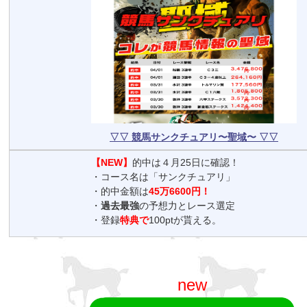
▽▽ 競馬サンクチュアリ〜聖域〜 ▽▽
【NEW】
的中は４月25日に確認！
・コース名は「サンクチュアリ」
・的中金額は
45万6600円！
・
過去最強
の予想力とレース選定
・登録
特典で
100ptが貰える。
new