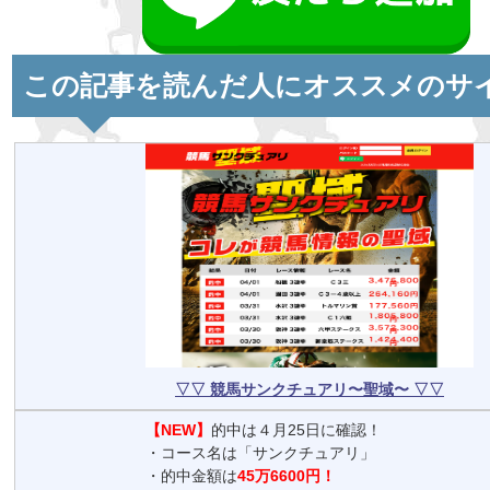
この記事を読んだ人にオススメのサ
▽▽ 競馬サンクチュアリ〜聖域〜 ▽▽
【NEW】
的中は４月25日に確認！
・コース名は「サンクチュアリ」
・的中金額は
45万6600円！