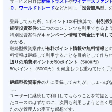
サービス内容は
新生トラスト
や
ウイナーズファン
Ｏ
、
ワールドトレード
などと同じ
「投資競馬型」
登録してみた所、1ポイント100円換算で、
特別投
続型投資案件
の二つのコンテンツを利用できるよ
特別投資案件が
キャンペーン情報で料金は平均して
かかる。
継続型投資案件が
有料ポイント情報や無料情報
と
料情報は継続して利用することを目的として作ら
辺りの消費ポイントが50ポイント（5000円）
50ポイント（5000円）を何度もつも重ねて行く手
継続型投資案件
の方に登録してみたが、しょっぱ
し。
ユーザーに継続して利用してもらうことを前提と
たコースのはずなのに、次回も利用しようと全く
たのが管理人の率直な感想です。