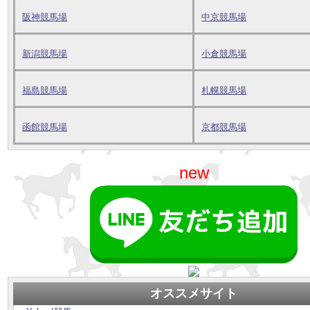
阪神競馬場
中京競馬場
新潟競馬場
小倉競馬場
福島競馬場
札幌競馬場
函館競馬場
京都競馬場
new
オススメサイト