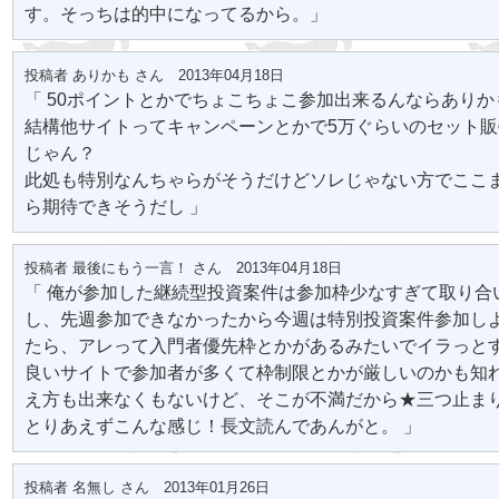
す。そっちは的中になってるから。」
投稿者 ありかも さん 2013年04月18日
「 50ポイントとかでちょこちょこ参加出来るんならあり
結構他サイトってキャンペーンとかで5万ぐらいのセット
じゃん？
此処も特別なんちゃらがそうだけどソレじゃない方でここ
ら期待できそうだし 」
投稿者 最後にもう一言！ さん 2013年04月18日
「 俺が参加した継続型投資案件は参加枠少なすぎて取り合
し、先週参加できなかったから今週は特別投資案件参加し
たら、アレって入門者優先枠とかがあるみたいでイラっと
良いサイトで参加者が多くて枠制限とかが厳しいのかも知
え方も出来なくもないけど、そこが不満だから★三つ止ま
とりあえずこんな感じ！長文読んであんがと。 」
投稿者 名無し さん 2013年01月26日