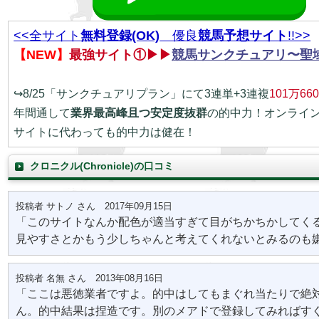
<<全サイト
無料登録(OK)
優良
競馬予想サイト
!!>>
【NEW】
最強サイト①▶▶
競馬サンクチュアリ〜聖
↪8/25「サンクチュアリプラン」にて3連単+3連複
101万66
年間通して
業界最高峰且つ安定度抜群
の的中力！オンライ
サイトに代わっても的中力は健在！
クロニクル(Chronicle)の口コミ
投稿者 サトノ さん 2017年09月15日
「このサイトなんか配色が適当すぎて目がちかちかしてく
見やすさとかもう少しちゃんと考えてくれないとみるのも
投稿者 名無 さん 2013年08月16日
「ここは悪徳業者ですよ。的中はしてもまぐれ当たりで絶
ん。的中結果は捏造です。別のメアドで登録してみればす