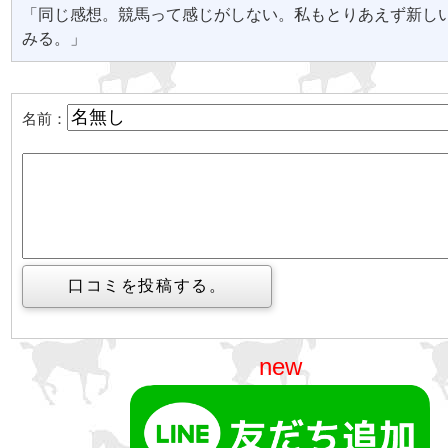
「同じ感想。競馬って感じがしない。私もとりあえず新し
みる。」
名前：
new