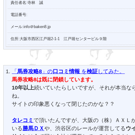
責任者名:寺林 誠
電話番号:
メール:info＠baken8.jp
住所:大阪市西区江戸堀2-1-1 江戸堀センタービル９階
「
馬券攻略8
」の
口コミ
情報
を
検証
してみた。
馬券攻略8は既に閉鎖しています。
10年以上
続いていたらしいですが、それが本当な
ね。
サイトの印象悪くなって閉じたのかな？？
タレコミ
で頂いたんですが、大阪の（株）ＡＸＬ
いる
勝馬ＤＸ
や、渋谷区のレールが運営してる
ウ