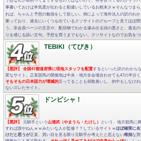
予想なんか命削ってまでするものではないので、何を言ってるのかサッパ
事書いておけば本気度が伝わると勘違いしているお粗末さｗそんなつまら
れば、ちゃんと予想の勉強をして欲しい。例によって海外法人の訳のわか
乗っており、過去にいくつも出ているクソサイトのグループと見てほぼ間
う。非会員ページの文言や、配信物でわかる滲み出る頭の悪さと、過去の
りを感じる謳い文句。予想を買うまでもない。クソサイトなのでお気をつ
TEBIKI（てびき）
【悪評】
全国47都道府県に現地スタッフを配置
するといった訳のわから
変なサイト。正直競馬の開催地は中央・地方全会場合わせても47の半分
そもそもの日本語力が壊滅的
言ってることも胡散臭いし、的中もしなけれ
ないズレたサイト。
ドンピシャ！
【悪評】
元騎手という
山浦武（やまうら・たけし）
という、地方競馬に
すれば誰やねんｗｗみたいな人が監修？？しているサイトｗ
ほぼ確実に名
けだと思うが
正直、買い目を見る限り元騎手が考えたと思えない
稚拙
な買
情報からも見て取れる。
それっぽく見せてるだけで中身からっぽ
な、しょ