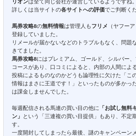
リオン
は全て同じ会社が運営しているようですね
詳しくは当サイトの
各サイトへの評価
でご判断く
馬券攻略8
の
無料情報
は管理人も
フリメ
（ヤフーア
登録していました。
リメールが届かないなどのトラブルもなく、問題
きてました。
馬券攻略8
にはプレミアム、ゴールド、シルバー、
コースがあり、口コミによると、内部の人間によ
投稿によるものなのかどうも論理性に欠けた「こ
情報はまさに王道です！」といったものが多かっ
は課金しませんでした。
毎週配信される馬連の買い目の他に
「お試し無料
ン」
という「三連複の買い目提供」もあり、不定
す。
一度開封してしまったら最後、謎のキャンペーン