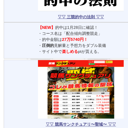
▽▽ 三競的中の法則 ▽▽
【NEW】
的中は1月28日に確認！
・コース名は「配合傾向調整競走」
・的中金額は
27万5740円！
・
圧倒的
見解量と予想力をダブル装備
・サイト中で
楽しめる
ptが貰える。
▽▽ 競馬サンクチュアリ〜聖域〜 ▽▽