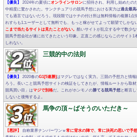
【優良】
2024年の夏頃に
オンラインサロン
に招待され、利用し始めたの
中精度に驚かされた。サンクチュアリの競馬予想における実力は
過去最高
ても過言ではないだろう。現段階ではケチの付け所は無料情報の複勝1点
れすらも1ユーザーとして無料でも、もっと稼がせてよって願望でしかな
こまで当たるサイトは見たことがない。
酷いサイトが乱立する中で数少な
競馬予想会社が遂に出てきたという印象。正直この感じならこのサイト1
しれない。
三競的中の法則
【優良】
2020春の
G1[5連勝]
はマグレではなく実力。三競の予想力と情報
ろう。長いこと競馬予想サイトの検証をしてきたが、情報ルートから取材
競馬買い目」は
マジで別格
だ。これがホンモノの
勝てる競馬予想
と断言し
しないと後悔するよ。
馬争の頂～ばそうのいただき～
【悪評】
自称業界ナンバーワンｗ
常に背水の陣で、常に決死の思いで予