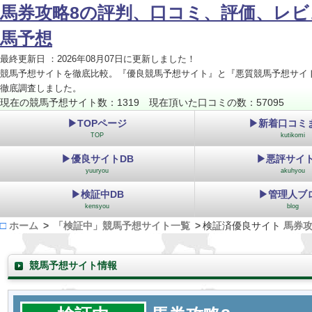
馬券攻略8の評判、口コミ、評価、レビ
馬予想
最終更新日 ：2026年08月07日に更新しました！
競馬予想サイトを徹底比較。『優良競馬予想サイト』と『悪質競馬予想サイ
徹底調査しました。
現在の競馬予想サイト数：1319 現在頂いた口コミの数：57095
▶TOPページ
▶新着口コミ
TOP
kutikomi
▶優良サイトDB
▶悪評サイト
yuuryou
akuhyou
▶検証中DB
▶管理人ブ
kensyou
blog
ホーム
「検証中」競馬予想サイト一覧
検証済優良サイト
馬券攻
競馬予想サイト情報