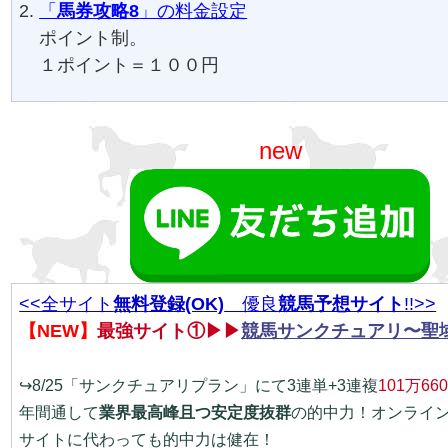
「
馬券攻略8
」の料金設定
ポイント制。
１ポイント＝１００円
new
<<全サイト
無料登録(OK)
優良
競馬予想サイト
!!>>
【NEW】
最強サイト①▶▶
競馬サンクチュアリ〜聖
↪8/25「サンクチュアリプラン」にて3連単+3連複
101万66
年間通して
業界最高峰且つ安定度抜群
の的中力！オンライ
サイトに代わっても的中力は健在！