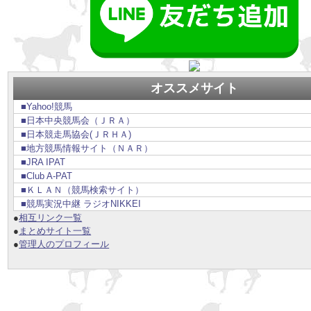
オススメサイト
■Yahoo!競馬
■日本中央競馬会（ＪＲＡ）
■日本競走馬協会(ＪＲＨＡ)
■地方競馬情報サイト（ＮＡＲ）
■JRA IPAT
■Club A-PAT
■ＫＬＡＮ（競馬検索サイト）
■競馬実況中継 ラジオNIKKEI
●
相互リンク一覧
●
まとめサイト一覧
●
管理人のプロフィール