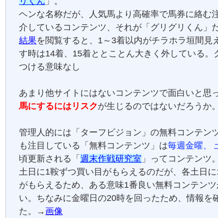
リくん
」。
ヘンな名称だが、人気馬より高確率で馬券に絡む
介しているコンテンツ、それが「グリグリくん」
結果
を閲覧すると、1～3着以内がチラホラ垣間見
す時は14着、15着ととことん大きく外している。
つける意味なし
あまり他サイトにはないコンテンツで面白いと思
馬にするにはリスク
が生じるのではないだろうか
管理人的には「ターフビジョン」の無料コンテン
も注目している「無料コンテンツ」は
毎週金曜、 
頃更新される「
週末作戦研究室
」ってコンテンツ
土日に1鞍ずつ買い目がもらえるのだが、各土日に
がもらえるため、ある意味1番良い無料コンテンツ
い。ちなみに金曜日の20時を回ったため、情報を
た。→
画像