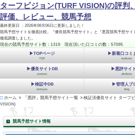
ターフビジョン(TURF VISION)の評
評価、レビュー、競馬予想
最終更新日 ：2026年08月06日に更新しました！
競馬予想サイトを徹底比較。『優良競馬予想サイト』と『悪質競馬予想サイ
徹底調査しました。
現在の競馬予想サイト数：1319 現在頂いた口コミの数：57095
▶TOPページ
▶新着口コミ
TOP
kutikomi
▶優良サイトDB
▶悪評サイト
yuuryou
akuhyou
▶検証中DB
▶管理人ブ
kensyou
blog
ホーム
「悪評」競馬予想サイト一覧
検証済優良サイト
ターフビ
VISION)
競馬予想サイト情報