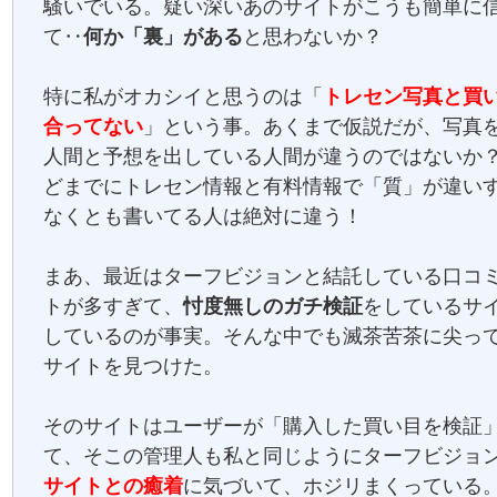
騒いでいる。疑い深いあのサイトがこうも簡単に
て‥
何か「裏」がある
と思わないか？
特に私がオカシイと思うのは「
トレセン写真と買
合ってない
」という事。あくまで仮説だが、写真
人間と予想を出している人間が違うのではないか
どまでにトレセン情報と有料情報で「質」が違い
なくとも書いてる人は絶対に違う！
まあ、最近はターフビジョンと結託している口コ
トが多すぎて、
忖度無しのガチ検証
をしているサ
しているのが事実。そんな中でも滅茶苦茶に尖っ
サイトを見つけた。
そのサイトはユーザーが「購入した買い目を検証
て、そこの管理人も私と同じようにターフビジョ
サイトとの癒着
に気づいて、ホジリまくっている