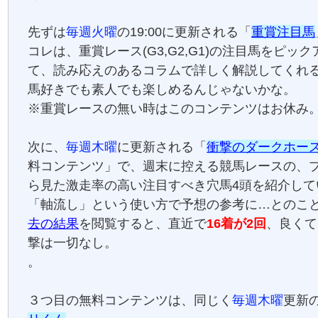
先ずは
毎週火曜
の19:00に更新される「
重賞注目馬
コレは、重賞レース(G3,G2,G1)の注目馬をピッ
て、読み応えのあるコラムで詳しく解説してくれ
馬好きでも素人でも楽しめるんじゃないかな。
※重賞レースの無い時はこのコンテンツはお休み
次に、
毎週木曜
に更新される「
衝撃のダークホー
料コンテンツ」で、週末に控える競馬レースの、
ら見た激走率の高い注目すべき穴馬4頭を紹介して
「軸流し」という使い方で予想の参考に…とのこ
去の結果
を閲覧すると、直近で
16着が2回
、良くて
撃は一切なし。
。
３つ目の無料コンテンツは、同じく
毎週木曜
更新