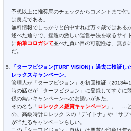
予想以上に推奨馬のチェックからコメントまで付
は良点である。
無料情報でしっかりと的中すれば万々歳ではある
述べた通りで、捏造の激しい運営手法を取るサイ
に
鉛筆コロガシて
並べた買い目の可能性は、無き
だ。
「ターフビジョン(TURF VISION)」過去に検証し
レックスキャンペーン。
管理人が「ターフビジョン」を初回検証（2013年
時の話だが「ターフビジョン」に登録してすぐに
係の無いキャンペーンへのお誘いがきた。
その名も「
ロレックス懸賞キャンペーン
」。 …
の、高級時計ロレック スの「デイトナ」や「サブ
が当たるキャンペーンらしい。
この「ターフビジョン」自体には悪質な印象は無