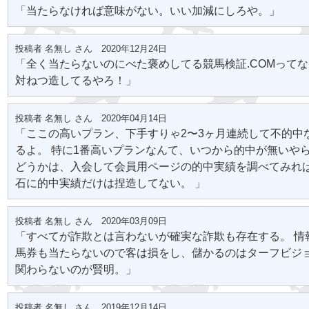
「当たらなければ意味がない。いい加減にしろや。」
投稿者 名無し さん 2020年12月24日
「全く当たらないのにべた褒めしてる競馬検証.COMってな
対ねつ造してるやろ！」
投稿者 名無し さん 2020年04月14日
「ここの高いプラン、下手すりゃ2〜3ヶ月連続して不的中
るよ。 特に1番高いプランなんて、いつから的中が無いやら
どうかは、入会して会員用ページの的中実績を調べてみれば
石に的中実績だけは捏造してない。 」
投稿者 名無し さん 2020年03月09日
「すべてが詐欺とは言わないが確実な詐欺も存在する。 情
馬券も当たらないので客は損をし、儲かるのはターフビジ
関わらないのが賢明。」
投稿者 名無し さん 2019年12月14日