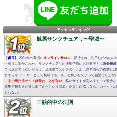
アクセスランキング
競馬サンクチュアリ〜聖域〜
【優良】
2024年の夏頃に
オンラインサロン
に招待され、利用し始めたの
中精度に驚かされた。サンクチュアリの競馬予想における実力は
過去最高
ても過言ではないだろう。現段階ではケチの付け所は無料情報の複勝1点
れすらも1ユーザーとして無料でも、もっと稼がせてよって願望でしかな
こまで当たるサイトは見たことがない。
酷いサイトが乱立する中で数少な
競馬予想会社が遂に出てきたという印象。正直この感じならこのサイト1
しれない。
三競的中の法則