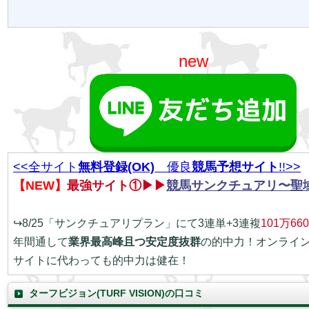
new
<<全サイト
無料登録(OK)
優良
競馬予想サイト
!!>>
【NEW】
最強サイト①▶▶
競馬サンクチュアリ〜聖
↪8/25「サンクチュアリプラン」にて3連単+3連複
101万66
年間通して
業界最高峰且つ安定度抜群
の的中力！オンライ
サイトに代わっても的中力は健在！
ターフビジョン(TURF VISION)の口コミ