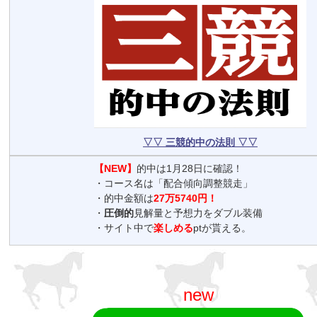
▽▽ 三競的中の法則 ▽▽
【NEW】
的中は1月28日に確認！
・コース名は「配合傾向調整競走」
・的中金額は
27万5740円！
・
圧倒的
見解量と予想力をダブル装備
・サイト中で
楽しめる
ptが貰える。
new