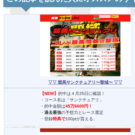
▽▽ 競馬サンクチュアリ〜聖域〜 ▽▽
【NEW】
的中は４月25日に確認！
・コース名は「サンクチュアリ」
・的中金額は
45万6600円！
・
過去最強
の予想力とレース選定
・登録
特典で
100ptが貰える。