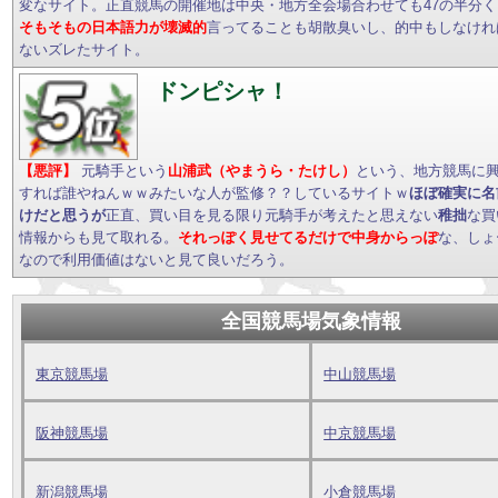
変なサイト。正直競馬の開催地は中央・地方全会場合わせても47の半分
そもそもの日本語力が壊滅的
言ってることも胡散臭いし、的中もしなけれ
ないズレたサイト。
ドンピシャ！
【悪評】
元騎手という
山浦武（やまうら・たけし）
という、地方競馬に
すれば誰やねんｗｗみたいな人が監修？？しているサイトｗ
ほぼ確実に名
けだと思うが
正直、買い目を見る限り元騎手が考えたと思えない
稚拙
な買
情報からも見て取れる。
それっぽく見せてるだけで中身からっぽ
な、しょ
なので利用価値はないと見て良いだろう。
全国競馬場気象情報
東京競馬場
中山競馬場
阪神競馬場
中京競馬場
新潟競馬場
小倉競馬場