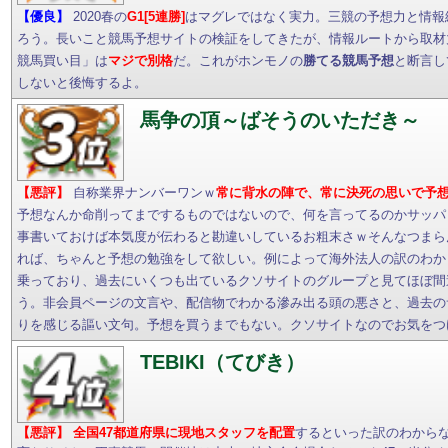
【優良】
2020春の
G1[5連勝]
はマグレではなく実力。三競の予想力と情報
ろう。長いこと競馬予想サイトの検証をしてきたが、情報ルートから取材
競馬買い目」は
マジで別格
だ。これがホンモノの
勝てる競馬予想
と断言し
しないと後悔するよ。
馬争の頂～ばそうのいただき～
【悪評】
自称業界ナンバーワンｗ
常に背水の陣で、常に決死の思いで予
予想なんか命削ってまでするものではないので、何を言ってるのかサッパ
事書いておけば本気度が伝わると勘違いしているお粗末さｗそんなつまら
れば、ちゃんと予想の勉強をして欲しい。例によって海外法人の訳のわか
乗っており、過去にいくつも出ているクソサイトのグループと見てほぼ間
う。非会員ページの文言や、配信物でわかる滲み出る頭の悪さと、過去の
りを感じる謳い文句。予想を買うまでもない。クソサイトなのでお気をつ
TEBIKI（てびき）
【悪評】
全国47都道府県に現地スタッフを配置
するといった訳のわから