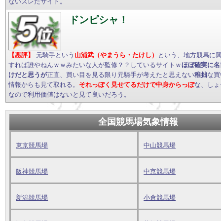
ないズレたサイト。
ドンピシャ！
【悪評】
元騎手という
山浦武（やまうら・たけし）
という、地方競馬に
すれば誰やねんｗｗみたいな人が監修？？しているサイトｗ
ほぼ確実に名
けだと思うが
正直、買い目を見る限り元騎手が考えたと思えない
稚拙
な買
情報からも見て取れる。
それっぽく見せてるだけで中身からっぽ
な、しょ
なので利用価値はないと見て良いだろう。
全国競馬場気象情報
東京競馬場
中山競馬場
阪神競馬場
中京競馬場
新潟競馬場
小倉競馬場