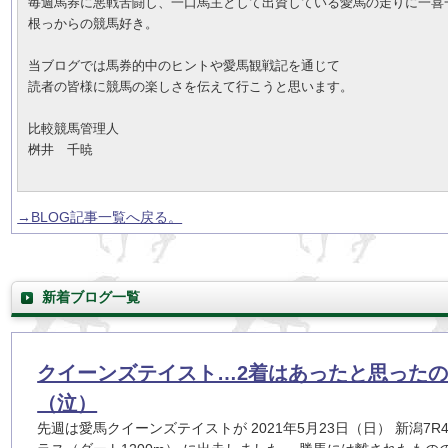
毎週馬券に悪戦苦闘し、一口馬主として出資している愛馬の走りに一喜
根っからの競馬好き。
当ブログでは馬券的中のヒントや愛馬観戦記を通じて
読者の皆様に競馬の楽しさを伝えて行こうと思います。
比較競馬管理人
桝井 千暁
→BLOG記事一覧へ戻る。
新着ブログ一覧
クイーンズテイスト…2着はあったと思った
（泣）
先週は愛馬クイーンズテイストが 2021年5月23日（日） 新潟7R