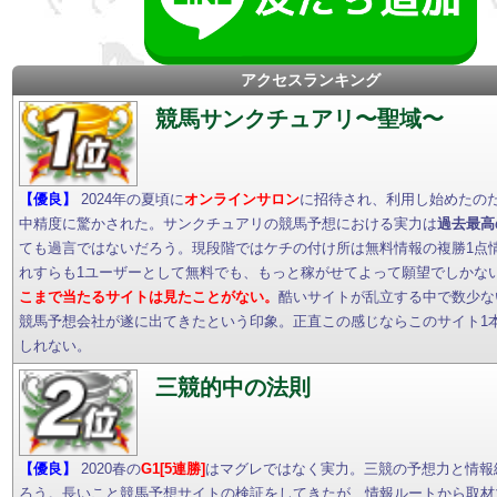
アクセスランキング
競馬サンクチュアリ〜聖域〜
【優良】
2024年の夏頃に
オンラインサロン
に招待され、利用し始めたの
中精度に驚かされた。サンクチュアリの競馬予想における実力は
過去最高
ても過言ではないだろう。現段階ではケチの付け所は無料情報の複勝1点
れすらも1ユーザーとして無料でも、もっと稼がせてよって願望でしかな
こまで当たるサイトは見たことがない。
酷いサイトが乱立する中で数少な
競馬予想会社が遂に出てきたという印象。正直この感じならこのサイト1
しれない。
三競的中の法則
【優良】
2020春の
G1[5連勝]
はマグレではなく実力。三競の予想力と情報
ろう。長いこと競馬予想サイトの検証をしてきたが、情報ルートから取材