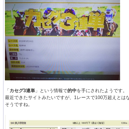
「
カセグ3連単
」という情報で
的中
を手にされたようです。
最近できたサイトみたいですが、1レースで100万超えとは
そうですね。