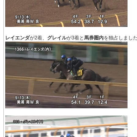
レイエンダ
が2着、
グレイル
が3着と
馬券圏内
を独占しまし