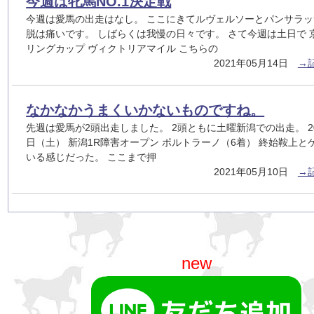
今週は牝馬NO.1決定戦
今週は愛馬の出走はなし。 ここにきてルヴェルソーとパンサラ
脱は痛いです。 しばらくは我慢の日々です。 さて今週は土日で 
リングカップ ヴィクトリアマイル こちらの
2021年05月14日
→
なかなかうまくいかないものですね。
先週は愛馬が2頭出走しました。 2頭ともに土曜新潟での出走。 20
日（土） 新潟1R障害オープン ポルトラーノ（6着） 終始鞍上と
いる感じだった。 ここまで押
2021年05月10日
→
new