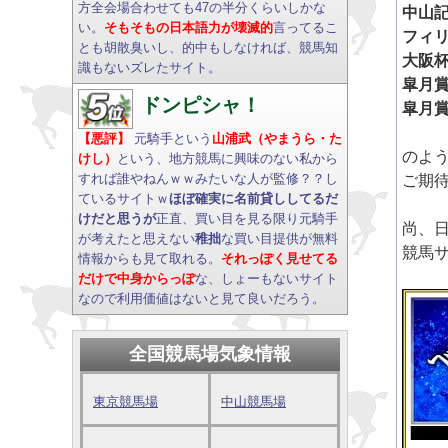
方全会場合わせても47の半分くらいしかな
中山
い。
そもそもの日本語力が壊滅的
言ってるこ
フィ
とも胡散臭いし、的中もしなければ、競馬知
大阪
識もないズレたサイト。
皐月
ドンピシャ！
皐月
【悪評】
元騎手という
山浦武（やまうら・た
のよ
けし）
という、地方競馬に興味のない私から
すれば誰やねんｗｗみたいな人が監修？？し
ご期
ているサイトｗ
ほぼ確実に名前貸ししてるだ
けだと思うが
正直、買い目を見る限り元騎手
尚、
が考えたと思えない
稚拙
な買い目提供が無料
競馬
情報からも見て取れる。
それっぽく見せてる
だけで中身からっぽ
な、しょーもないサイト
なので利用価値はないと見て良いだろう。
全国競馬場気象情報
東京競馬場
中山競馬場