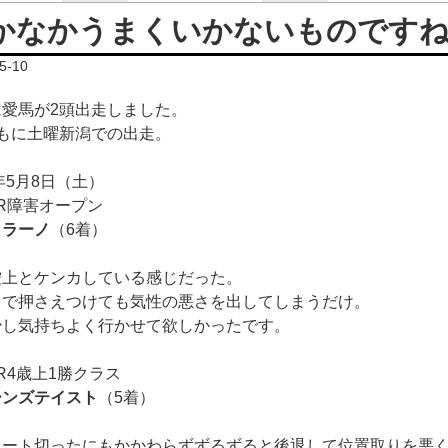
かなかうまくいかないものです
5-10
は愛馬が2頭出走しました。
ともに土曜新潟での出走。
1年5月8日（土）
R障害オープン
トラーノ
（6着）
鞍上とケンカしている感じだった。
まで押さえつけても気性の悪さを出してしまうだけ。
少し気持ちよく行かせて欲しかったです。
R4歳上1勝クラス
ーンズテイスト
（5着）
タート切ったにもかかわらずずるずると後退して位置取りを悪