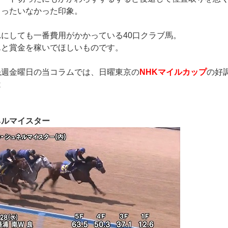
もったいなかった印象。
れにしても一番費用がかかっている40口クラブ馬。
んと賞金を稼いでほしいものです。
先週金曜日の当コラムでは、日曜東京の
NHKマイルカップ
の好
は
ネルマイスター