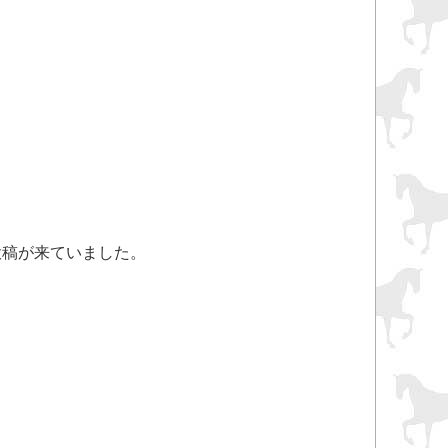
投稿が来ていました。