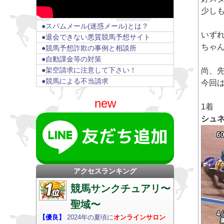
少し
●スパムメール(迷惑メール)とは？
いず
●退会できない悪質競馬予想サイト
ちゃ
●競馬予想詐欺の事例と相談所
●自動課金等の対策
●架空請求に注意して下さい！
尚、
●競馬による不当請求
今回
new
1着
シュ
アクセスランキング
競馬サンクチュアリ〜
聖域〜
【優良】
2024年の夏頃に
オンラインサロン