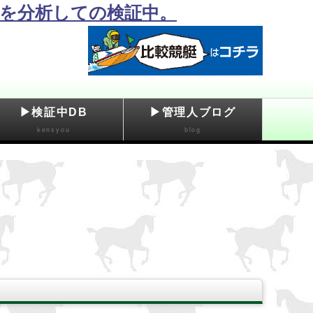
を分析しての検証中。
▶検証中DB
▶管理人ブログ
kensyou
blog