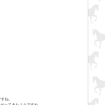
ですね。
上がってきたようですね。