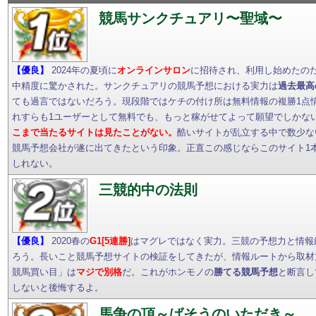
競馬サンクチュアリ〜聖域〜
【優良】
2024年の夏頃に
オンラインサロン
に招待され、利用し始めたの
中精度に驚かされた。サンクチュアリの競馬予想における実力は
過去最高
ても過言ではないだろう。現段階ではケチの付け所は無料情報の複勝1点
れすらも1ユーザーとして無料でも、もっと稼がせてよって願望でしかな
こまで当たるサイトは見たことがない。
酷いサイトが乱立する中で数少な
競馬予想会社が遂に出てきたという印象。正直この感じならこのサイト1
しれない。
三競的中の法則
【優良】
2020春の
G1[5連勝]
はマグレではなく実力。三競の予想力と情報
ろう。長いこと競馬予想サイトの検証をしてきたが、情報ルートから取材
競馬買い目」は
マジで別格
だ。これがホンモノの
勝てる競馬予想
と断言し
しないと後悔するよ。
馬争の頂～ばそうのいただき～