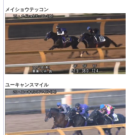
メイショウテッコン
ユーキャンスマイル