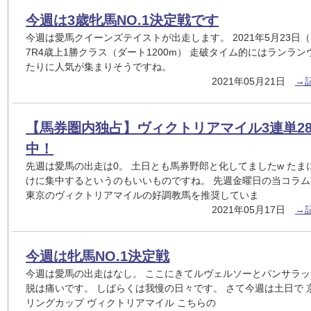
今週は3歳牝馬NO.1決定戦です
今週は愛馬クイーンズテイストが出走します。 2021年5月23日（
7R4歳上1勝クラス（ダート1200m） 走破タイム的にはランラ
たりに人気が集まりそうですね。
2021年05月21日
→
【馬券圏内独占】ヴィクトリアマイル3連単287
中！
先週は愛馬の出走は0。 土日とも馬券野郎と化してましたw たま
けに集中するというのもいいものですね。 先週金曜日の当コラ
東京のヴィクトリアマイルの好調教馬を推奨していま
2021年05月17日
→
今週は牝馬NO.1決定戦
今週は愛馬の出走はなし。 ここにきてルヴェルソーとパンサラ
脱は痛いです。 しばらくは我慢の日々です。 さて今週は土日で 
リングカップ ヴィクトリアマイル こちらの