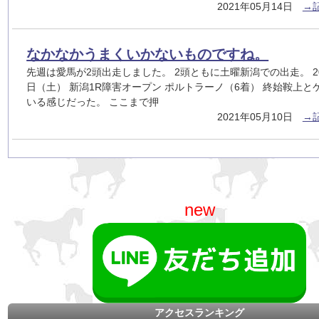
2021年05月14日
→
なかなかうまくいかないものですね。
先週は愛馬が2頭出走しました。 2頭ともに土曜新潟での出走。 20
日（土） 新潟1R障害オープン ポルトラーノ（6着） 終始鞍上と
いる感じだった。 ここまで押
2021年05月10日
→
new
アクセスランキング