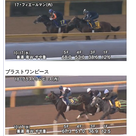
ブラストワンピース