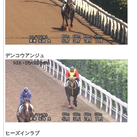
デンコウアンジュ
ヒーズインラブ