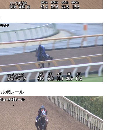
ジ
ールポレール