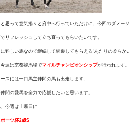
ると思って意気揚々と府中へ行っていただけに、今回のダメー
面でリフレッシュして立ち直ってもらいたいです。
的に難しい馬なので継続して騎乗してもらえる“あたりの柔らか
、今週は京都競馬場で
マイルチャンピオンシップ
が行われます
レースには一口馬主仲間の馬も出走します。
は仲間の愛馬を全力で応援したいと思います。
他、今週は土曜日に
ポーツ杯2歳S