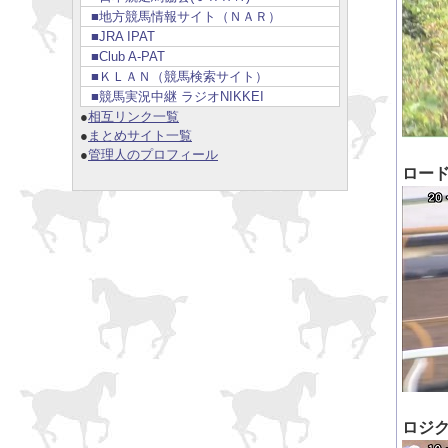
■地方競馬情報サイト（ＮＡＲ）
■JRA IPAT
■Club A-PAT
■ＫＬＡＮ（競馬検索サイト）
■競馬実況中継 ラジオNIKKEI
●
相互リンク一覧
●
まとめサイト一覧
●
管理人のプロフィール
ロー
ロジ