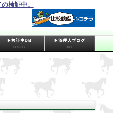
ての検証中。
▶検証中DB
▶管理人ブログ
kensyou
blog