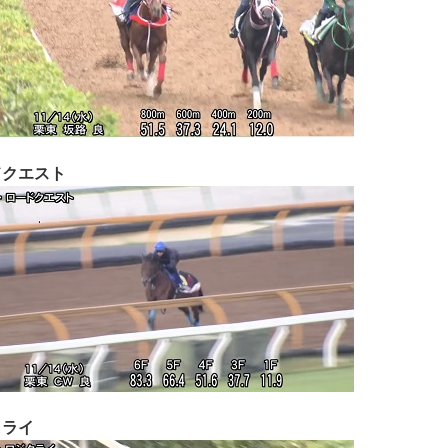
ドクエスト
クライ