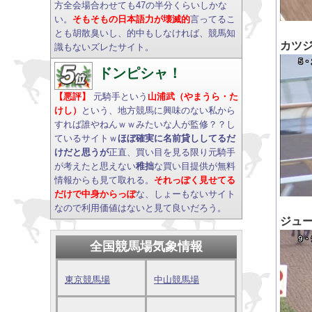
方全会場合わせても47の半分くらいしかな
い。
そもそもの日本語力が壊滅的
言ってるこ
とも胡散臭いし、的中もしなければ、競馬知
カツ
識もないズレたサイト。
ドンピシャ！
【悪評】
元騎手という
山浦武（やまうら・た
けし）
という、地方競馬に興味のない私から
すれば誰やねんｗｗみたいな人が監修？？し
ているサイトｗ
ほぼ確実に名前貸ししてるだ
けだと思うが
正直、買い目を見る限り元騎手
が考えたと思えない
稚拙
な買い目提供が無料
情報からも見て取れる。
それっぽく見せてる
だけで中身からっぽ
な、しょーもないサイト
なので利用価値はないと見て良いだろう。
ジュ
全国競馬場気象情報
東京競馬場
中山競馬場