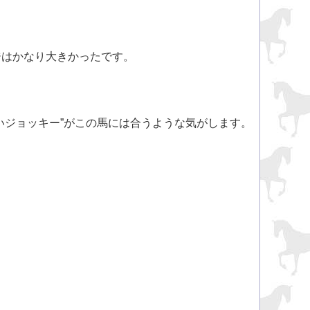
ジはかなり大きかったです。
いジョッキー”がこの馬には合うような気がします。
。