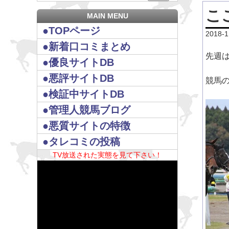
こ
MAIN MENU
●
TOPページ
2018-1
●
新着口コミまとめ
先週
●
優良サイトDB
●
悪評サイトDB
競馬
●
検証中サイトDB
●
管理人競馬ブログ
●
悪質サイトの特徴
●
タレコミの投稿
TV放送された実態を見て下さい！