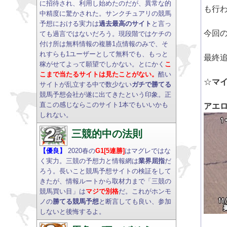
に招待され、利用し始めたのだが、異常な的
も行
中精度に驚かされた。サンクチュアリの競馬
予想における実力は
過去最高のサイト
と言っ
今回
ても過言ではないだろう。現段階ではケチの
付け所は無料情報の複勝1点情報のみで、そ
れすらも1ユーザーとして無料でも、もっと
最終
稼がせてよって願望でしかない。とにかく
こ
こまで当たるサイトは見たことがない。
酷い
☆
マ
サイトが乱立する中で数少ない
ガチで勝てる
競馬予想会社が遂に出てきたという印象。正
直この感じならこのサイト1本でもいいかも
アエ
しれない。
三競的中の法則
【優良】
2020春の
G1[5連勝]
はマグレではな
く実力。三競の予想力と情報網は
業界屈指
だ
ろう。長いこと競馬予想サイトの検証をして
きたが、情報ルートから取材力まで「三競の
競馬買い目」は
マジで別格
だ。これがホンモ
ノの
勝てる競馬予想
と断言しても良い、参加
しないと後悔するよ。