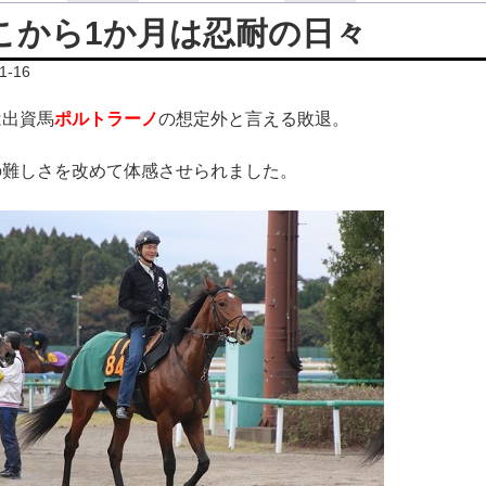
こから1か月は忍耐の日々
1-16
は出資馬
ポルトラーノ
の想定外と言える敗退。
の難しさを改めて体感させられました。