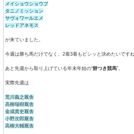
メイショウショウブ
タニノミッション
サヴォワールエメ
レッドアネモス
が来ていました。
今週は勝ち馬だけでなく、2着3着もビシッと決めたいです
あと先週から取り上げている年末年始の“
餅つき競馬
”。
実際先週は
荒川義之厩舎
高柳瑞樹厩舎
金成貴史厩舎
小野次郎厩舎
高柳大輔厩舎