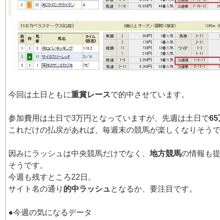
今回は土日ともに
重賞レース
で的中させています。
参加費用は土日で3万円となっていますが、先週は土日で
6
これだけの払戻があれば、毎週末の競馬が楽しくなりそう
因みにラッシュは中央競馬だけでなく、
地方競馬
の情報も
そうです。
今週も残すところ22日。
サイト名の通り
的中ラッシュ
となるか、要注目です。
●今週の気になるデータ