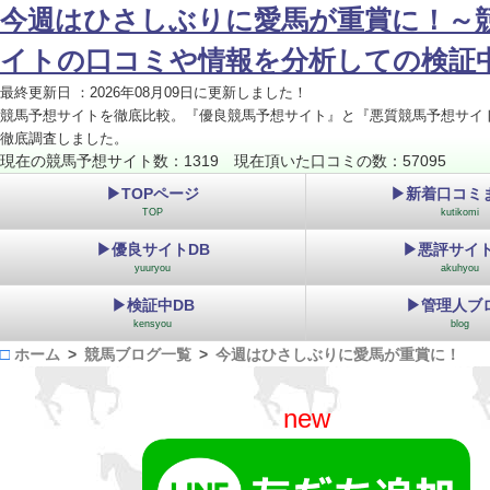
今週はひさしぶりに愛馬が重賞に！～
イトの口コミや情報を分析しての検証
最終更新日 ：2026年08月09日に更新しました！
競馬予想サイトを徹底比較。『優良競馬予想サイト』と『悪質競馬予想サイ
徹底調査しました。
現在の競馬予想サイト数：1319 現在頂いた口コミの数：57095
▶TOPページ
▶新着口コミ
TOP
kutikomi
▶優良サイトDB
▶悪評サイト
yuuryou
akuhyou
▶検証中DB
▶管理人ブ
kensyou
blog
ホーム
競馬ブログ一覧
今週はひさしぶりに愛馬が重賞に！
new