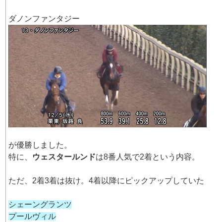
ダノンファンタジー
が優勝しました。
特に、
ウェスタールンド
は8番人気で2着という内容。
ただ、2着3着は抜け。4着以降にピックアップしていた
シェーングランツ
プールヴィル