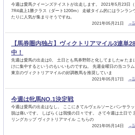
今週は愛馬クイーンズテイストが出走します。 2021年5月23日（
7R4歳上1勝クラス（ダート1200m） 走破タイム的にはランラ
たりに人気が集まりそうですね。
2021年05月21日
→
【馬券圏内独占】ヴィクトリアマイル3連単287
中！
先週は愛馬の出走は0。 土日とも馬券野郎と化してましたw たま
けに集中するというのもいいものですね。 先週金曜日の当コラ
東京のヴィクトリアマイルの好調教馬を推奨していま
2021年05月17日
→
今週は牝馬NO.1決定戦
今週は愛馬の出走はなし。 ここにきてルヴェルソーとパンサラ
脱は痛いです。 しばらくは我慢の日々です。 さて今週は土日で 
リングカップ ヴィクトリアマイル こちらの
2021年05月14日
→