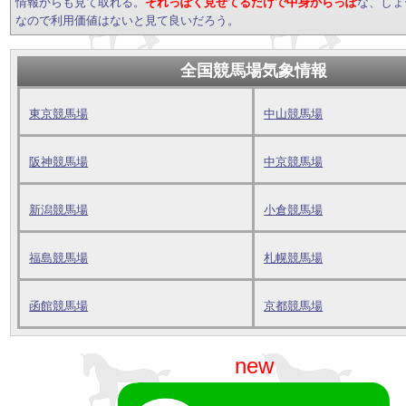
情報からも見て取れる。
それっぽく見せてるだけで中身からっぽ
な、しょ
なので利用価値はないと見て良いだろう。
全国競馬場気象情報
東京競馬場
中山競馬場
阪神競馬場
中京競馬場
新潟競馬場
小倉競馬場
福島競馬場
札幌競馬場
函館競馬場
京都競馬場
new