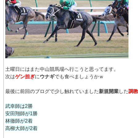
土曜日にはまた中山競馬場へ行こうと思ってます。
次は
ゲン担ぎ
に
ウナギ
でも食べましょうかｗ
最後に前回のブログで少し触れていました
新規開業
した
調
武幸師は2勝
安田翔師が1勝
林徹師が2着
高柳大師が2着