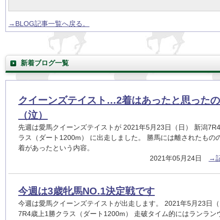
→BLOG記事一覧へ戻る。
新着ブログ一覧
クイーンズテイスト…2着はあったと思った
（泣）
先週は愛馬クイーンズテイストが 2021年5月23日（日） 新潟7R
ラス（ダート1200m） に出走しました。 勝馬には離されたもの
着があったという内容。
2021年05月24日
→
今週は3歳牝馬NO.1決定戦です
今週は愛馬クイーンズテイストが出走します。 2021年5月23日（
7R4歳上1勝クラス（ダート1200m） 走破タイム的にはランラ