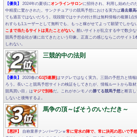
【優良】
2024年の夏頃に
オンラインサロン
に招待され、利用し始めたの
中精度に驚かされた。サンクチュアリの競馬予想における実力は
過去最高
ても過言ではないだろう。現段階ではケチの付け所は無料情報の複勝1点
れすらも1ユーザーとして無料でも、もっと稼がせてよって願望でしかな
こまで当たるサイトは見たことがない。
酷いサイトが乱立する中で数少な
競馬予想会社が遂に出てきたという印象。正直この感じならこのサイト1
しれない。
三競的中の法則
【優良】
2020春の
G1[5連勝]
はマグレではなく実力。三競の予想力と情報
ろう。長いこと競馬予想サイトの検証をしてきたが、情報ルートから取材
競馬買い目」は
マジで別格
だ。これがホンモノの
勝てる競馬予想
と断言し
しないと後悔するよ。
馬争の頂～ばそうのいただき～
【悪評】
自称業界ナンバーワンｗ
常に背水の陣で、常に決死の思いで予