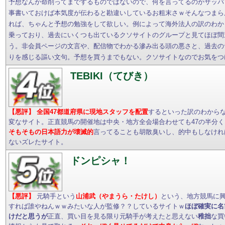
予想なんか命削ってまでするものではないので、何を言ってるのかサッパ
事書いておけば本気度が伝わると勘違いしているお粗末さｗそんなつまら
れば、ちゃんと予想の勉強をして欲しい。例によって海外法人の訳のわか
乗っており、過去にいくつも出ているクソサイトのグループと見てほぼ間
う。非会員ページの文言や、配信物でわかる滲み出る頭の悪さと、過去の
りを感じる謳い文句。予想を買うまでもない。クソサイトなのでお気をつ
TEBIKI（てびき）
【悪評】
全国47都道府県に現地スタッフを配置
するといった訳のわから
変なサイト。正直競馬の開催地は中央・地方全会場合わせても47の半分
そもそもの日本語力が壊滅的
言ってることも胡散臭いし、的中もしなけれ
ないズレたサイト。
ドンピシャ！
【悪評】
元騎手という
山浦武（やまうら・たけし）
という、地方競馬に
すれば誰やねんｗｗみたいな人が監修？？しているサイトｗ
ほぼ確実に名
けだと思うが
正直、買い目を見る限り元騎手が考えたと思えない
稚拙
な買