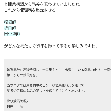
と開業初週から馬券を賑わせていましたね。
これから
管理馬を出走
させる
稲垣師
坂口師
田中博師
がどんな馬たちで初陣を飾って来るか
楽しみ
ですね。
毎週馬券に悪戦苦闘し、一口馬主として出資している愛馬の走りに一喜
根っからの競馬好き。
当ブログでは馬券的中のヒントや愛馬観戦記を通じて
読者の皆様に競馬の楽しさを伝えて行こうと思います。
比較競馬管理人
桝井 千暁