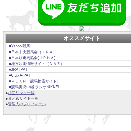
オススメサイト
■Yahoo!競馬
■日本中央競馬会（ＪＲＡ）
■日本競走馬協会(ＪＲＨＡ)
■地方競馬情報サイト（ＮＡＲ）
■JRA IPAT
■Club A-PAT
■ＫＬＡＮ（競馬検索サイト）
■競馬実況中継 ラジオNIKKEI
●
相互リンク一覧
●
まとめサイト一覧
●
管理人のプロフィール