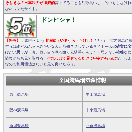
そもそもの日本語力が壊滅的
言ってることも胡散臭いし、的中もしなけれ
ないズレたサイト。
ドンピシャ！
【悪評】
元騎手という
山浦武（やまうら・たけし）
という、地方競馬に
すれば誰やねんｗｗみたいな人が監修？？しているサイトｗ
ほぼ確実に名
けだと思うが
正直、買い目を見る限り元騎手が考えたと思えない
稚拙
な買
情報からも見て取れる。
それっぽく見せてるだけで中身からっぽ
な、しょ
なので利用価値はないと見て良いだろう。
全国競馬場気象情報
東京競馬場
中山競馬場
阪神競馬場
中京競馬場
新潟競馬場
小倉競馬場