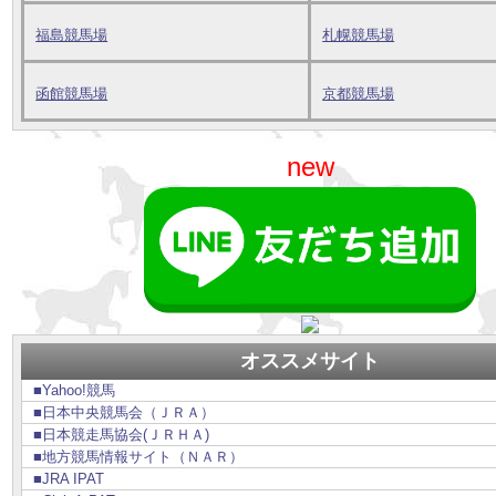
福島競馬場
札幌競馬場
函館競馬場
京都競馬場
new
オススメサイト
■Yahoo!競馬
■日本中央競馬会（ＪＲＡ）
■日本競走馬協会(ＪＲＨＡ)
■地方競馬情報サイト（ＮＡＲ）
■JRA IPAT