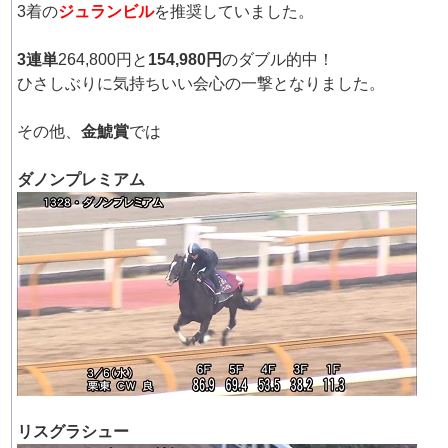
3着の
ジュランビル
を推奨していました。
3連単
264,800円と
154,980円
のダブル的中！
ひさしぶりに気持ちいい会心の一撃となりました。
その他、
金鯱賞
では
ダノンプレミアム
リスグラシュー