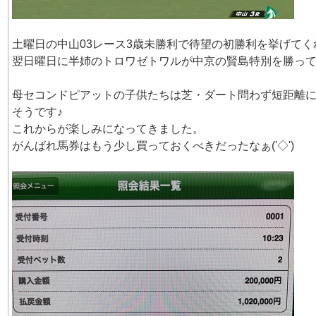
土曜日の中山03レース3歳未勝利で待望の初勝利を挙げてく
翌日曜日に半姉のトロワゼトワルが中京の賢島特別を勝っ
母セコンドピアットの子供たちは芝・ダート問わず短距離
そうです♪
これからが楽しみになってきました。
がんばれ馬券はもう少し買っておくべきだったなぁ('◇')ゞ