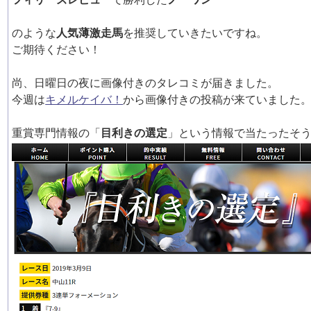
のような
人気薄激走馬
を推奨していきたいですね。
ご期待ください！
尚、日曜日の夜に画像付きのタレコミが届きました。
今週は
キメルケイバ！
から画像付きの投稿が来ていました
重賞専門情報の「
目利きの選定
」という情報で当たったそ