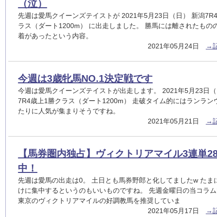
（泣）
先週は愛馬クイーンズテイストが 2021年5月23日（日） 新潟7R
ラス（ダート1200m） に出走しました。 勝馬には離されたもの
着があったという内容。
2021年05月24日
→
今週は3歳牝馬NO.1決定戦です
今週は愛馬クイーンズテイストが出走します。 2021年5月23日（
7R4歳上1勝クラス（ダート1200m） 走破タイム的にはランラ
たりに人気が集まりそうですね。
2021年05月21日
→
【馬券圏内独占】ヴィクトリアマイル3連単287
中！
先週は愛馬の出走は0。 土日とも馬券野郎と化してましたw たま
けに集中するというのもいいものですね。 先週金曜日の当コラ
東京のヴィクトリアマイルの好調教馬を推奨していま
2021年05月17日
→