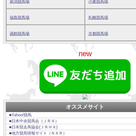
新潟競馬場
小倉競馬場
福島競馬場
札幌競馬場
函館競馬場
京都競馬場
new
オススメサイト
■Yahoo!競馬
■日本中央競馬会（ＪＲＡ）
■日本競走馬協会(ＪＲＨＡ)
■地方競馬情報サイト（ＮＡＲ）