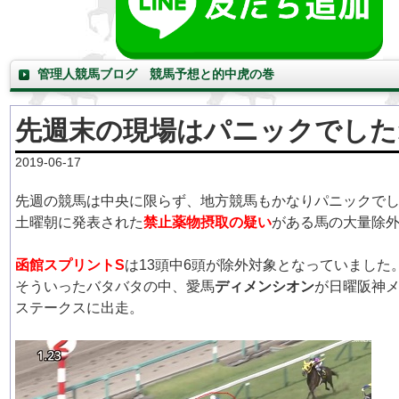
管理人競馬ブログ 競馬予想と的中虎の巻
先週末の現場はパニックでした
2019-06-17
先週の競馬は中央に限らず、地方競馬もかなりパニックで
土曜朝に発表された
禁止薬物摂取の疑い
がある馬の大量除
函館スプリントS
は13頭中6頭が除外対象となっていました
そういったバタバタの中、愛馬
ディメンシオン
が日曜阪神
ステークスに出走。