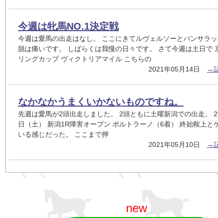
今週は牝馬NO.1決定戦
今週は愛馬の出走はなし。 ここにきてルヴェルソーとパンサラ
脱は痛いです。 しばらくは我慢の日々です。 さて今週は土日で 
リングカップ ヴィクトリアマイル こちらの
2021年05月14日
→
なかなかうまくいかないものですね。
先週は愛馬が2頭出走しました。 2頭ともに土曜新潟での出走。 20
日（土） 新潟1R障害オープン ポルトラーノ（6着） 終始鞍上と
いる感じだった。 ここまで押
2021年05月10日
→
new