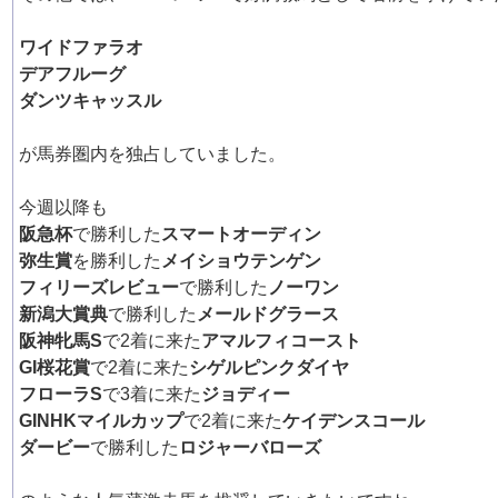
ワイドファラオ
デアフルーグ
ダンツキャッスル
が馬券圏内を独占していました。
今週以降も
阪急杯
で勝利した
スマートオーディン
弥生賞
を勝利した
メイショウテンゲン
フィリーズレビュー
で勝利した
ノーワン
新潟大賞典
で勝利した
メールドグラース
阪神牝馬S
で2着に来た
アマルフィコースト
GI桜花賞
で2着に来た
シゲルピンクダイヤ
フローラS
で3着に来た
ジョディー
GINHKマイルカップ
で2着に来た
ケイデンスコール
ダービー
で勝利した
ロジャーバローズ