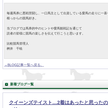
毎週馬券に悪戦苦闘し、一口馬主として出資している愛馬の走りに一喜
根っからの競馬好き。
当ブログでは馬券的中のヒントや愛馬観戦記を通じて
読者の皆様に競馬の楽しさを伝えて行こうと思います。
比較競馬管理人
桝井 千暁
→BLOG記事一覧へ戻る。
新着ブログ一覧
クイーンズテイスト…2着はあったと思った