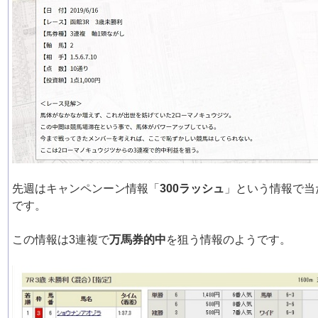
先週はキャンペンーン情報「
300ラッシュ
」という情報で当
です。
この情報は3連複で
万馬券的中
を狙う情報のようです。