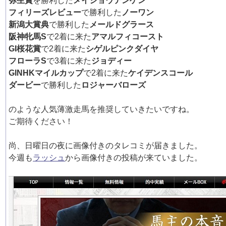
弥生賞
を勝利した
メイショウテンゲン
フィリーズレビュー
で勝利した
ノーワン
新潟大賞典
で勝利した
メールドグラース
阪神牝馬S
で2着に来た
アマルフィコースト
GI桜花賞
で2着に来た
シゲルピンクダイヤ
フローラS
で3着に来た
ジョディー
GINHKマイルカップ
で2着に来た
ケイデンスコール
ダービー
で勝利した
ロジャーバローズ
のような人気薄激走馬を推奨していきたいですね。
ご期待ください！
尚、日曜日の夜に画像付きのタレコミが届きました。
今週も
ラッシュ
から画像付きの投稿が来ていました。