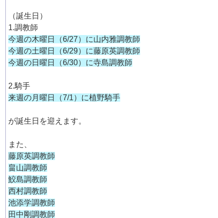
（誕生日）
1.調教師
今週の木曜日（6/27）に山内雅調教師
今週の土曜日（6/29）に藤原英調教師
今週の日曜日（6/30）に寺島調教師
2.騎手
来週の月曜日（7/1）に植野騎手
が誕生日を迎えます。
また、
藤原英調教師
畠山調教師
鮫島調教師
西村調教師
池添学調教師
田中剛調教師