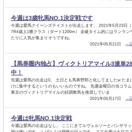
今週は3歳牝馬NO.1決定戦です
今週は愛馬クイーンズテイストが出走します。 2021年5月23日（
7R4歳上1勝クラス（ダート1200m） 走破タイム的にはランラ
たりに人気が集まりそうですね。
2021年05月21日
→
【馬券圏内独占】ヴィクトリアマイル3連単287
中！
先週は愛馬の出走は0。 土日とも馬券野郎と化してましたw たま
けに集中するというのもいいものですね。 先週金曜日の当コラ
東京のヴィクトリアマイルの好調教馬を推奨していま
2021年05月17日
→
今週は牝馬NO.1決定戦
今週は愛馬の出走はなし。 ここにきてルヴェルソーとパンサラ
脱は痛いです。 しばらくは我慢の日々です。 さて今週は土日で 