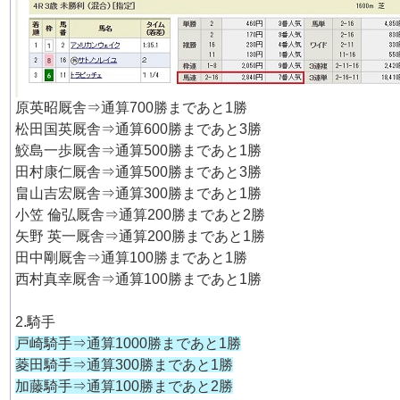
原英昭厩舎⇒通算700勝まであと1勝
松田国英厩舎⇒通算600勝まであと3勝
鮫島一歩厩舎⇒通算500勝まであと1勝
田村康仁厩舎⇒通算500勝まであと3勝
畠山吉宏厩舎⇒通算300勝まであと1勝
小笠 倫弘厩舎⇒通算200勝まであと2勝
矢野 英一厩舎⇒通算200勝まであと1勝
田中剛厩舎⇒通算100勝まであと1勝
西村真幸厩舎⇒通算100勝まであと1勝
2.騎手
戸崎騎手⇒通算1000勝まであと1勝
菱田騎手⇒通算300勝まであと1勝
加藤騎手⇒通算100勝まであと2勝