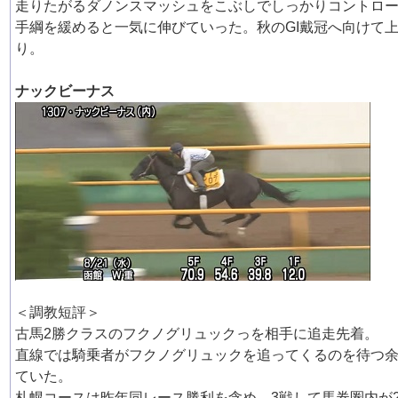
走りたがるダノンスマッシュをこぶしでしっかりコントロ
手綱を緩めると一気に伸びていった。秋のGI戴冠へ向けて
り。
ナックビーナス
＜調教短評＞
古馬2勝クラスのフクノグリュックっを相手に追走先着。
直線では騎乗者がフクノグリュックを追ってくるのを待つ
ていた。
札幌コースは昨年同レース勝利を含め、3戦して馬券圏内が