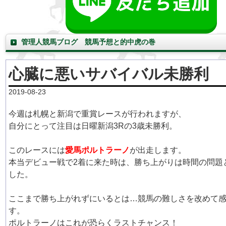
管理人競馬ブログ 競馬予想と的中虎の巻
心臓に悪いサバイバル未勝利
2019-08-23
今週は札幌と新潟で重賞レースが行われますが、
自分にとって注目は日曜新潟3Rの3歳未勝利。
このレースには
愛馬ポルトラーノ
が出走します。
本当デビュー戦で2着に来た時は、勝ち上がりは時間の問題
した。
ここまで勝ち上がれずにいるとは…競馬の難しさを改めて
す。
ポルトラーノはこれが恐らくラストチャンス！