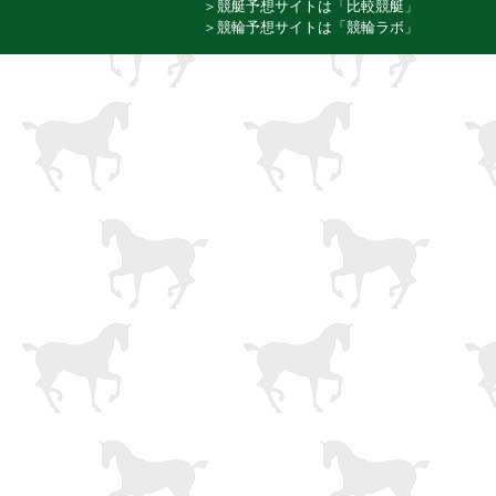
＞競艇予想サイトは「比較競艇」
＞競輪予想サイトは「競輪ラボ」