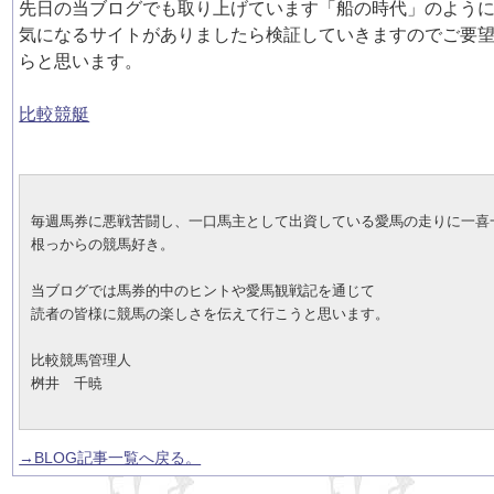
先日の当ブログでも取り上げています「船の時代」のよう
気になるサイトがありましたら検証していきますのでご要
らと思います。
比較競艇
毎週馬券に悪戦苦闘し、一口馬主として出資している愛馬の走りに一喜
根っからの競馬好き。
当ブログでは馬券的中のヒントや愛馬観戦記を通じて
読者の皆様に競馬の楽しさを伝えて行こうと思います。
比較競馬管理人
桝井 千暁
→BLOG記事一覧へ戻る。