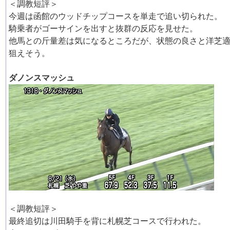
＜調教短評＞
今週は函館のウッドチップコースを単走で追い切られた。
騎乗者がゴーサインを出すと抜群の反応を見せた。
他馬との斤量差は気になるところだが、状態の良さと洋芝
狙えそう。
ダノンスマッシュ
＜調教短評＞
最終追切は川田騎手を背に札幌芝コースで行われた。