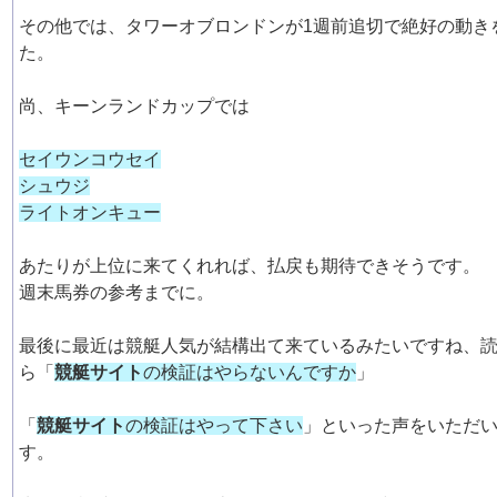
その他では、タワーオブロンドンが1週前追切で絶好の動き
た。
尚、キーンランドカップでは
セイウンコウセイ
シュウジ
ライトオンキュー
あたりが上位に来てくれれば、払戻も期待できそうです。
週末馬券の参考までに。
最後に最近は競艇人気が結構出て来ているみたいですね、
ら「
競艇サイト
の検証はやらないんですか
」
「
競艇サイト
の検証はやって下さい
」といった声をいただ
す。