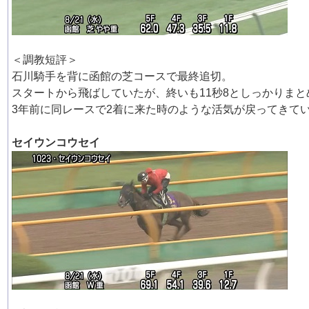
＜調教短評＞
石川騎手を背に函館の芝コースで最終追切。
スタートから飛ばしていたが、終いも11秒8としっかりまと
3年前に同レースで2着に来た時のような活気が戻ってきて
セイウンコウセイ