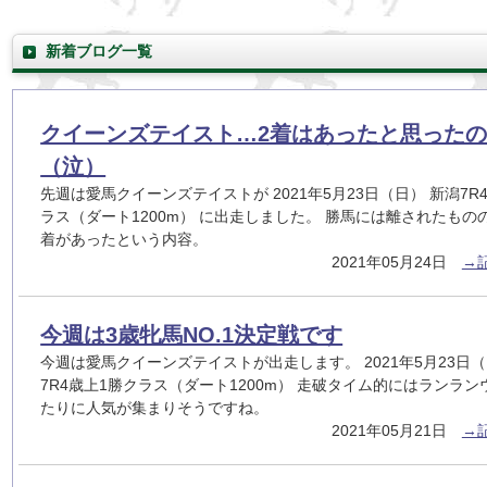
新着ブログ一覧
クイーンズテイスト…2着はあったと思った
（泣）
先週は愛馬クイーンズテイストが 2021年5月23日（日） 新潟7R
ラス（ダート1200m） に出走しました。 勝馬には離されたもの
着があったという内容。
2021年05月24日
→
今週は3歳牝馬NO.1決定戦です
今週は愛馬クイーンズテイストが出走します。 2021年5月23日（
7R4歳上1勝クラス（ダート1200m） 走破タイム的にはランラ
たりに人気が集まりそうですね。
2021年05月21日
→