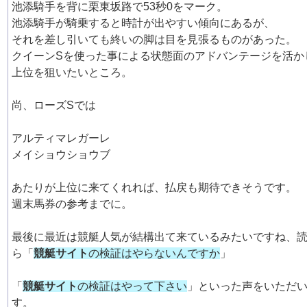
池添騎手を背に栗東坂路で53秒0をマーク。
池添騎手が騎乗すると時計が出やすい傾向にあるが、
それを差し引いても終いの脚は目を見張るものがあった。
クイーンSを使った事による状態面のアドバンテージを活か
上位を狙いたいところ。
尚、ローズSでは
アルティマレガーレ
メイショウショウブ
あたりが上位に来てくれれば、払戻も期待できそうです。
週末馬券の参考までに。
最後に最近は競艇人気が結構出て来ているみたいですね、
ら「
競艇サイト
の検証はやらないんですか
」
「
競艇サイト
の検証はやって下さい
」といった声をいただ
す。