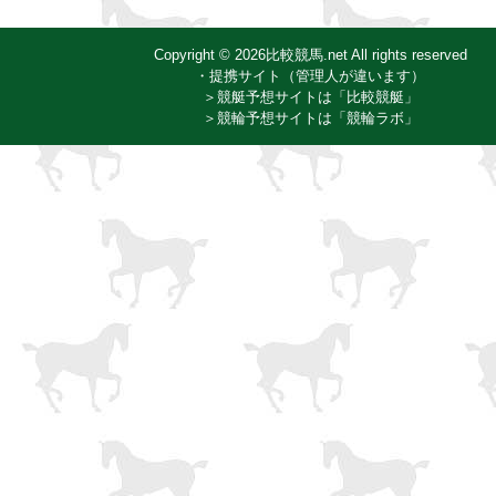
Copyright © 2026比較競馬.net All rights reserved
・提携サイト（管理人が違います）
＞競艇予想サイトは「比較競艇」
＞競輪予想サイトは「競輪ラボ」