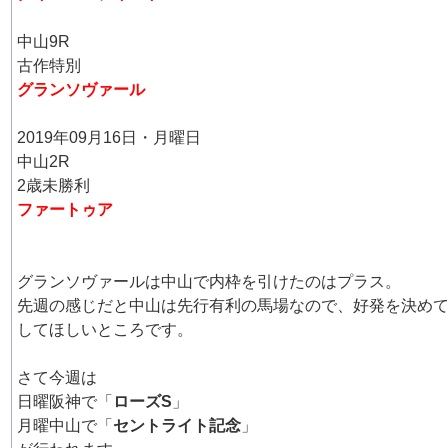
中山9R
古作特別
グランソヴァール
2019年09月16日・月曜日
中山2R
2歳未勝利
ファートゥア
グランソヴァールは中山で内枠を引けたのはプラス。
先週の感じだと中山は先行有利の馬場なので、好発を決め
してほしいところです。
さて今週は
日曜阪神で「
ローズS
」
月曜中山で「
セントライト記念
」