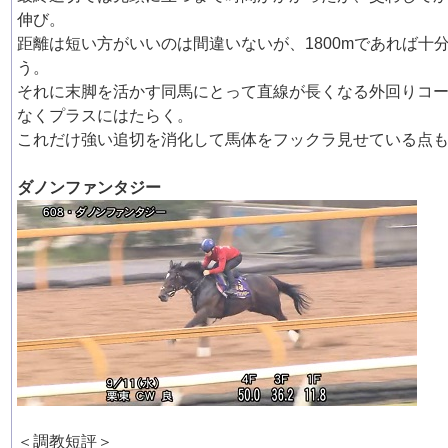
伸び。
距離は短い方がいいのは間違いないが、1800mであれば十
う。
それに末脚を活かす同馬にとって直線が長くなる外回りコ
なくプラスにはたらく。
これだけ強い追切を消化して馬体をフックラ見せている点
ダノンファンタジー
＜調教短評＞