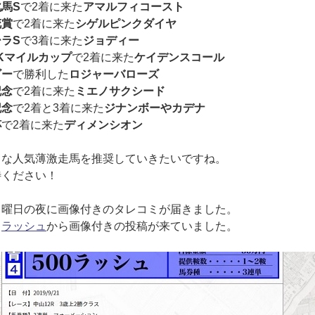
馬S
で2着に来た
アマルフィコースト
花賞
で2着に来た
シゲルピンクダイヤ
ラS
で3着に来た
ジョディー
HKマイルカップ
で2着に来た
ケイデンスコール
ビー
で勝利した
ロジャーバローズ
記念
で2着に来た
ミエノサクシード
記念
で2着と3着に来た
ジナンボーやカデナ
杯
で2着に来た
ディメンシオン
うな人気薄激走馬を推奨していきたいですね。
待ください！
日曜日の夜に画像付きのタレコミが届きました。
も
ラッシュ
から画像付きの投稿が来ていました。