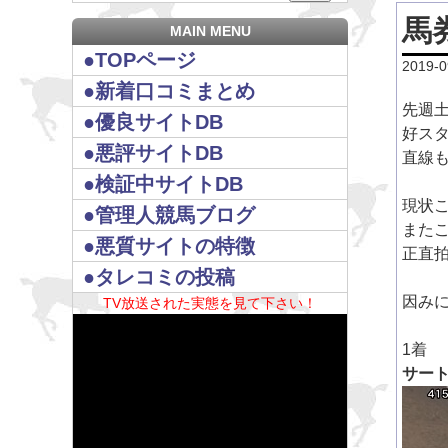
馬
MAIN MENU
●
TOPページ
2019-0
●
新着口コミまとめ
先週
●
優良サイトDB
好ス
●
悪評サイトDB
直線
●
検証中サイトDB
現状
●
管理人競馬ブログ
また
●
悪質サイトの特徴
正直
●
タレコミの投稿
因み
TV放送された実態を見て下さい！
1着
サー