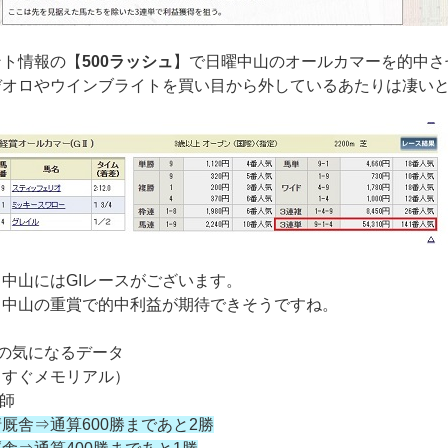
ント情報の【
500ラッシュ
】で日曜中山のオールカマーを的中さ
デオロやウインブライトを買い目から外しているあたりは凄い
中山にはGIレースがございます。
も中山の重賞で的中利益が期待できそうですね。
週の気になるデータ
うすぐメモリアル）
教師
厩舎⇒通算600勝まであと2勝