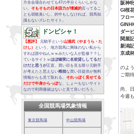
方全会場合わせても47の半分くらいしかな
阪神牝
い。
そもそもの日本語力が壊滅的
言ってるこ
GI桜
とも胡散臭いし、的中もしなければ、競馬知
フロー
識もないズレたサイト。
GIN
ドンピシャ！
ダー
関屋
【悪評】
元騎手という
山浦武（やまうら・た
新潟
けし）
という、地方競馬に興味のない私から
京成
すれば誰やねんｗｗみたいな人が監修？？し
ているサイトｗ
ほぼ確実に名前貸ししてるだ
けだと思うが
正直、買い目を見る限り元騎手
のよ
が考えたと思えない
稚拙
な買い目提供が無料
ご期
情報からも見て取れる。
それっぽく見せてる
だけで中身からっぽ
な、しょーもないサイト
尚、
なので利用価値はないと見て良いだろう。
今週
全国競馬場気象情報
東京競馬場
中山競馬場