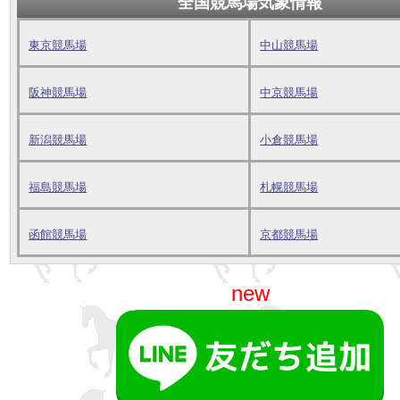
全国競馬場気象情報
東京競馬場
中山競馬場
阪神競馬場
中京競馬場
新潟競馬場
小倉競馬場
福島競馬場
札幌競馬場
函館競馬場
京都競馬場
new