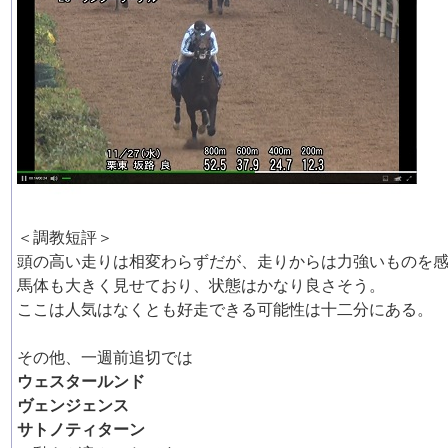
＜調教短評＞
頭の高い走りは相変わらずだが、走りからは力強いものを
馬体も大きく見せており、状態はかなり良さそう。
ここは人気はなくとも好走できる可能性は十二分にある。
その他、一週前追切では
ウェスタールンド
ヴェンジェンス
サトノティターン