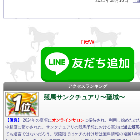
2021年05月10日
→
new
アクセスランキング
競馬サンクチュアリ〜聖域〜
【優良】
2024年の夏頃に
オンラインサロン
に招待され、利用し始めたの
中精度に驚かされた。サンクチュアリの競馬予想における実力は
過去最高
ても過言ではないだろう。現段階ではケチの付け所は無料情報の複勝1点