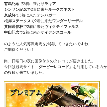
有馬記念
で2着に来た
サラキア
シンザン記念
で2着に来た
ルークズネスト
京成杯
で3着に来た
テンバガー
根岸ステークス
で2着に来た
ワンダーリーデル
共同通信杯
で2着に来た
ヴィクティファルス
中山記念
で2着に来た
ケイデンスコール
のような人気薄激走馬を推奨していきたいですね。
ご期待ください！
尚、日曜日の夜に画像付きのタレコミが届きました。
今回は競馬サイト「
ダービーレコード
」を利用している方
の投稿が来ていました。