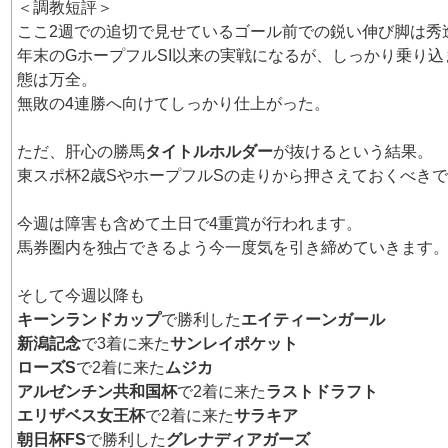
＜調教短評＞
ここ2週での追切で見せているゴール前での鋭い伸び脚は秀
年末のGホープフルSI以来の実戦になるが、しっかり乗り込
態は万全。
無敗の4連勝へ向けてしっかり仕上がった。
ただ、肝心の勝馬
タイトルホルダー
が抜けるという結果。
東スポ杯2歳SやホープフルSの走りから押さえておくべき
今週は障害も含めて土日で4重賞が行われます。
馬券圏内を独占できるよう今一度気を引き締めていきます
そして今週以降も
キーンランドカップ
で勝利した
エイティーンガール
新潟記念
で3着に来た
サンレイポケット
ローズS
で2着に来た
ムジカ
アルゼンチン共和国杯
で2着に来た
ラストドラフト
エリザベス女王杯
で2着に来た
サラキア
朝日杯FS
で勝利した
グレナディアガーズ