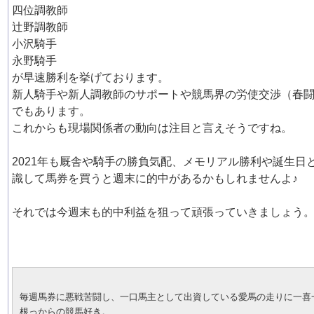
四位調教師
辻野調教師
小沢騎手
永野騎手
が早速勝利を挙げております。
新人騎手や新人調教師のサポートや競馬界の労使交渉（春
でもあります。
これからも現場関係者の動向は注目と言えそうですね。
2021年も厩舎や騎手の勝負気配、メモリアル勝利や誕生日
識して馬券を買うと週末に的中があるかもしれませんよ♪
それでは今週末も的中利益を狙って頑張っていきましょう
毎週馬券に悪戦苦闘し、一口馬主として出資している愛馬の走りに一喜
根っからの競馬好き。