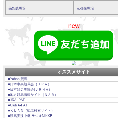
函館競馬場
京都競馬場
new
オススメサイト
■Yahoo!競馬
■日本中央競馬会（ＪＲＡ）
■日本競走馬協会(ＪＲＨＡ)
■地方競馬情報サイト（ＮＡＲ）
■JRA IPAT
■Club A-PAT
■ＫＬＡＮ（競馬検索サイト）
■競馬実況中継 ラジオNIKKEI