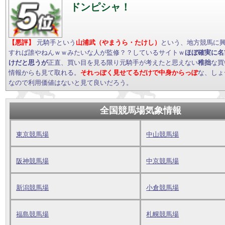
ドンピシャ！
【悪評】
元騎手という
山浦武（やまうら・たけし）
という、地方競馬に
すれば誰やねんｗｗみたいな人が監修？？しているサイトｗ
ほぼ確実に名
けだと思うが
正直、買い目を見る限り元騎手が考えたと思えない
稚拙
な買
情報からも見て取れる。
それっぽく見せてるだけで中身からっぽ
な、しょ
なので利用価値はないと見て良いだろう。
全国競馬場気象情報
東京競馬場
中山競馬場
阪神競馬場
中京競馬場
新潟競馬場
小倉競馬場
福島競馬場
札幌競馬場