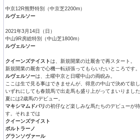
中京12R熊野特別（中京芝2200m）
ルヴェルソー
2021年3月14日（日）
中山9R房総特別（中山芝1800m）
ルヴェルソー
クイーンズテイスト
は、新規開業の辻厩舎で再スタート。
新規開業の厩舎で心機一転頑張ってもらいたいところです
ルヴェルソー
は、土曜中京と日曜中山の両睨み。
ここは生で見る事はできませんが、得意の中山で決めて欲
いずれにしても春競馬で出走馬も盛り上がってまいりまし
夏には2歳馬のデビュー。
マキシマムドパリ
の初仔など楽しみな馬たちのデビューが
す。それまでは
クイーンズテイスト
ポルトラーノ
グランソヴァール