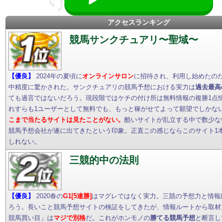
アクセスランキング
競馬サンクチュアリ〜聖域〜
【優良】
2024年の夏頃に
オンラインサロン
に招待され、利用し始めたの
中精度に驚かされた。サンクチュアリの競馬予想における実力は
過去最高
ても過言ではないだろう。現段階ではケチの付け所は無料情報の複勝1点
れすらも1ユーザーとして無料でも、もっと稼がせてよって願望でしかな
こまで当たるサイトは見たことがない。
酷いサイトが乱立する中で数少な
競馬予想会社が遂に出てきたという印象。正直この感じならこのサイト1
しれない。
三競的中の法則
【優良】
2020春の
G1[5連勝]
はマグレではなく実力。三競の予想力と情報
ろう。長いこと競馬予想サイトの検証をしてきたが、情報ルートから取材
競馬買い目」は
マジで別格
だ。これがホンモノの
勝てる競馬予想
と断言し