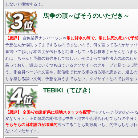
しないと後悔するよ。
馬争の頂～ばそうのいただき～
【悪評】
自称業界ナンバーワンｗ
常に背水の陣で、常に決死の思いで予
予想なんか命削ってまでするものではないので、何を言ってるのかサッパ
事書いておけば本気度が伝わると勘違いしているお粗末さｗそんなつまら
れば、ちゃんと予想の勉強をして欲しい。例によって海外法人の訳のわか
乗っており、過去にいくつも出ているクソサイトのグループと見てほぼ間
う。非会員ページの文言や、配信物でわかる滲み出る頭の悪さと、過去の
りを感じる謳い文句。予想を買うまでもない。クソサイトなのでお気をつ
TEBIKI（てびき）
【悪評】
全国47都道府県に現地スタッフを配置
するといった訳のわから
変なサイト。正直競馬の開催地は中央・地方全会場合わせても47の半分
そもそもの日本語力が壊滅的
言ってることも胡散臭いし、的中もしなけれ
ないズレたサイト。