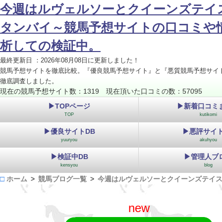
今週はルヴェルソーとクイーンズテイ
タンバイ～競馬予想サイトの口コミや
析しての検証中。
最終更新日 ：2026年08月08日に更新しました！
競馬予想サイトを徹底比較。『優良競馬予想サイト』と『悪質競馬予想サイ
徹底調査しました。
現在の競馬予想サイト数：1319 現在頂いた口コミの数：57095
▶TOPページ
▶新着口コミ
TOP
kutikomi
▶優良サイトDB
▶悪評サイト
yuuryou
akuhyou
▶検証中DB
▶管理人ブ
kensyou
blog
ホーム
競馬ブログ一覧
今週はルヴェルソーとクイーンズテイ
new