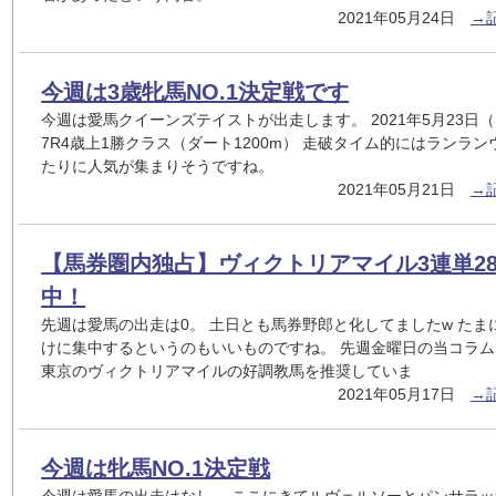
2021年05月24日
→
今週は3歳牝馬NO.1決定戦です
今週は愛馬クイーンズテイストが出走します。 2021年5月23日（
7R4歳上1勝クラス（ダート1200m） 走破タイム的にはランラ
たりに人気が集まりそうですね。
2021年05月21日
→
【馬券圏内独占】ヴィクトリアマイル3連単287
中！
先週は愛馬の出走は0。 土日とも馬券野郎と化してましたw たま
けに集中するというのもいいものですね。 先週金曜日の当コラ
東京のヴィクトリアマイルの好調教馬を推奨していま
2021年05月17日
→
今週は牝馬NO.1決定戦
今週は愛馬の出走はなし。 ここにきてルヴェルソーとパンサラ