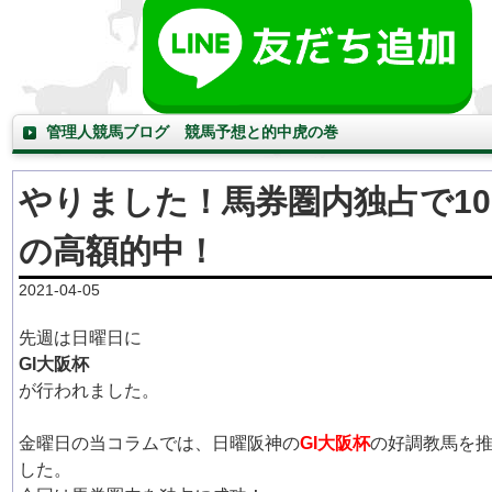
管理人競馬ブログ 競馬予想と的中虎の巻
やりました！馬券圏内独占で10
の高額的中！
2021-04-05
先週は日曜日に
GI大阪杯
が行われました。
金曜日の当コラムでは、日曜阪神の
GI大阪杯
の好調教馬を
した。