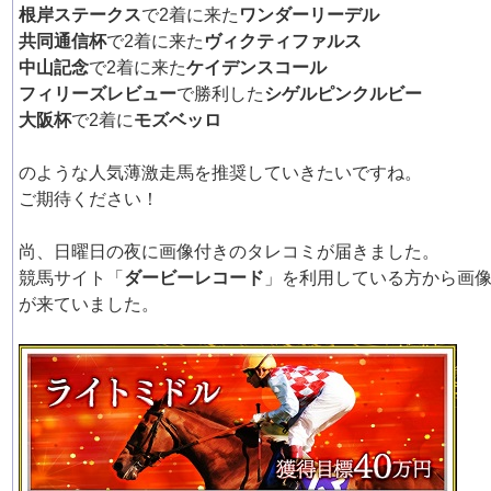
根岸ステークス
で2着に来た
ワンダーリーデル
共同通信杯
で2着に来た
ヴィクティファルス
中山記念
で2着に来た
ケイデンスコール
フィリーズレビュー
で勝利した
シゲルピンクルビー
大阪杯
で2着に
モズベッロ
のような人気薄激走馬を推奨していきたいですね。
ご期待ください！
尚、日曜日の夜に画像付きのタレコミが届きました。
競馬サイト「
ダービーレコード
」を利用している方から画
が来ていました。