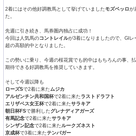
2着にはその他好調教馬として挙げていました
モズベッロ
が
た。
先週に引き続き、馬券圏内独占に成功！
今回は人気馬の
コントレイル
が3着になりましたので、GIレー
超の高額的中となりました。
この勢いに乗り、今週の桜花賞でも的中はもちろんの事、
期待できる好調教馬を推奨していきます。
そして今週以降も
ローズS
で2着に来た
ムジカ
アルゼンチン共和国杯
で2着に来た
ラストドラフト
エリザベス女王杯
で2着に来た
サラキア
朝日杯FS
で勝利した
グレナディアガーズ
有馬記念
で2着に来た
サラキア
シンザン記念
で2着に来た
ルークズネスト
京成杯
で3着に来た
テンバガー