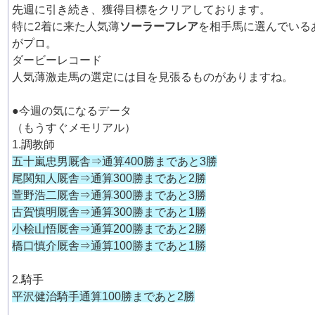
先週に引き続き、獲得目標をクリアしております。
特に2着に来た人気薄
ソーラーフレア
を相手馬に選んでいる
がプロ。
ダービーレコード
人気薄激走馬の選定には目を見張るものがありますね。
●今週の気になるデータ
（もうすぐメモリアル）
1.調教師
五十嵐忠男厩舎⇒通算400勝まであと3勝
尾関知人厩舎⇒通算300勝まであと2勝
萱野浩二厩舎⇒通算300勝まであと3勝
古賀慎明厩舎⇒通算300勝まであと1勝
小桧山悟厩舎⇒通算200勝まであと2勝
橋口慎介厩舎⇒通算100勝まであと1勝
2.騎手
平沢健治騎手通算100勝まであと2勝