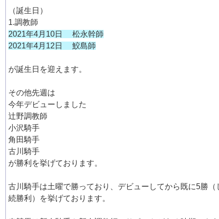
（誕生日）
1.調教師
2021年4月10日 松永幹師
2021年4月12日 鮫島師
が誕生日を迎えます。
その他先週は
今年デビューしました
辻野調教師
小沢騎手
角田騎手
古川騎手
が勝利を挙げております。
古川騎手は土曜で勝っており、デビューしてから既に5勝（
続勝利）を挙げております。