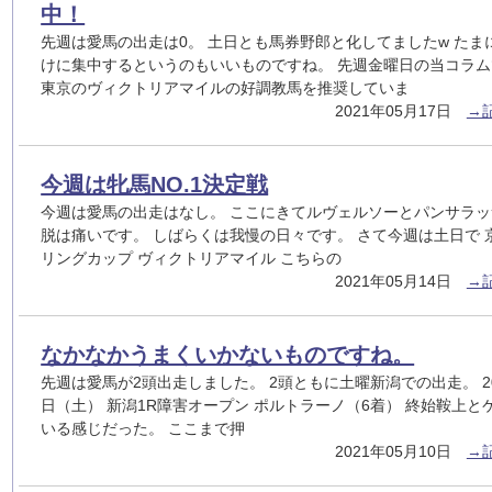
中！
先週は愛馬の出走は0。 土日とも馬券野郎と化してましたw たま
けに集中するというのもいいものですね。 先週金曜日の当コラ
東京のヴィクトリアマイルの好調教馬を推奨していま
2021年05月17日
→
今週は牝馬NO.1決定戦
今週は愛馬の出走はなし。 ここにきてルヴェルソーとパンサラ
脱は痛いです。 しばらくは我慢の日々です。 さて今週は土日で 
リングカップ ヴィクトリアマイル こちらの
2021年05月14日
→
なかなかうまくいかないものですね。
先週は愛馬が2頭出走しました。 2頭ともに土曜新潟での出走。 20
日（土） 新潟1R障害オープン ポルトラーノ（6着） 終始鞍上と
いる感じだった。 ここまで押
2021年05月10日
→