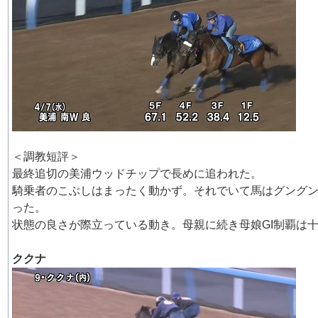
＜調教短評＞
最終追切の美浦ウッドチップで長めに追われた。
騎乗者のこぶしはまったく動かず。それでいて馬はグング
った。
状態の良さが際立っている動き。母親に続き母娘GI制覇は
ククナ