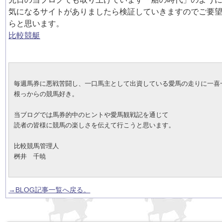
気になるサイトがありましたら検証していきますのでご要
らと思います。
比較競艇
毎週馬券に悪戦苦闘し、一口馬主として出資している愛馬の走りに一喜
根っからの競馬好き。
当ブログでは馬券的中のヒントや愛馬観戦記を通じて
読者の皆様に競馬の楽しさを伝えて行こうと思います。
比較競馬管理人
桝井 千暁
→BLOG記事一覧へ戻る。