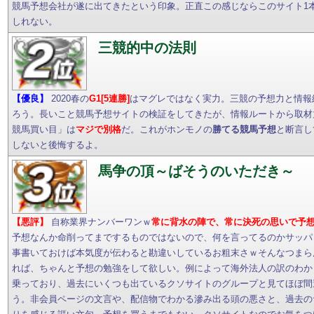
競馬予想会社が遂に出てきたという印象。正直この感じならこのサイト1
しれない。
三競的中の法則
【優良】
2020春の
G1[5連勝]
はマグレではなく実力。三競の予想力と情報
ろう。長いこと競馬予想サイトの検証をしてきたが、情報ルートから取材
競馬買い目」は
マジで別格
だ。これがホンモノの
勝てる競馬予想
と断言し
しないと後悔するよ。
馬争の頂～ばそうのいただき～
【悪評】
自称業界ナンバーワンｗ
常に背水の陣で、常に決死の思いで予
予想なんか命削ってまでするものではないので、何を言ってるのかサッパ
事書いておけば本気度が伝わると勘違いしているお粗末さｗそんなつまら
れば、ちゃんと予想の勉強をして欲しい。例によって海外法人の訳のわか
乗っており、過去にいくつも出ているクソサイトのグループと見てほぼ間
う。非会員ページの文言や、配信物でわかる滲み出る頭の悪さと、過去の