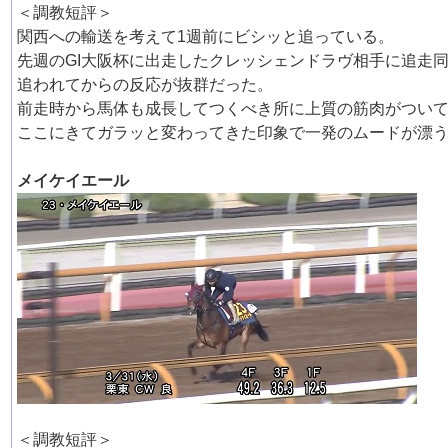
＜調教短評＞
関西への輸送を考えて1週前にビシッと追っている。
先週のGI大阪杯に出走したクレッシェンドラヴ相手に追走
追われてからの反応が抜群だった。
前走時から馬体も成長してつくべき所に上質の筋肉がつい
ここにきてガラッと変わってきた印象で一発のムードが漂
メイケイエール
＜調教短評＞