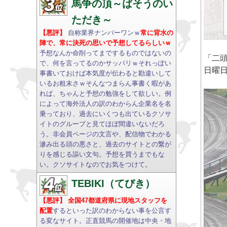
馬争の頂～ばそうのい
ただき～
【悪評】
自称業界ナンバーワンｗ
常に背水の
陣で、常に決死の思いで予想してるらしいｗ
予想なんか命削ってまでするものではないの
「二
で、何を言ってるのかサッパリｗそれっぽい
日曜日
事書いておけば本気度が伝わると勘違いして
いるお粗末さｗそんなつまらん事書く暇があ
れば、ちゃんと予想の勉強をして欲しい。例
によって海外法人の訳のわからん企業名を名
乗っており、過去にいくつも出ているクソサ
イトのグループと見てほぼ間違いないだろ
う。非会員ページの文言や、配信物でわかる
滲み出る頭の悪さと、過去のサイトとの繋が
りを感じる謳い文句。予想を買うまでもな
い。クソサイトなのでお気をつけて。
TEBIKI（てびき）
【悪評】
全国47都道府県に現地スタッフを
配置
するといった訳のわからない事を公言す
る変なサイト。正直競馬の開催地は中央・地