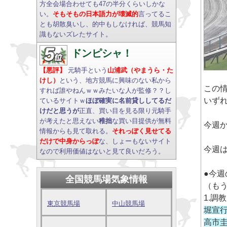
方全会場合わせても47の半分くらいしかな
い。
そもそもの日本語力が壊滅的
言ってるこ
とも胡散臭いし、的中もしなければ、競馬知
識もないズレたサイト。
ドンピシャ！
【悪評】
元騎手という
山浦武（やまうら・た
けし）
という、地方競馬に興味のない私から
この
すれば誰やねんｗｗみたいな人が監修？？し
いず
ているサイトｗ
ほぼ確実に名前貸ししてるだ
けだと思うが
正直、買い目を見る限り元騎手
が考えたと思えない
稚拙
な買い目提供が無料
今週
情報からも見て取れる。
それっぽく見せてる
だけで中身からっぽ
な、しょーもないサイト
今週
なので利用価値はないと見て良いだろう。
●今
全国競馬場気象情報
（も
東京競馬場
中山競馬場
堀宣行
高市圭