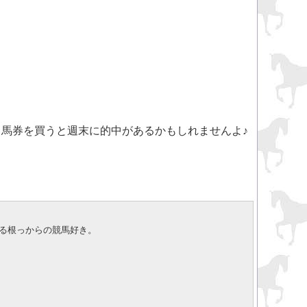
馬券を買うと週末に的中があるかもしれませんよ♪
る根っからの競馬好き。