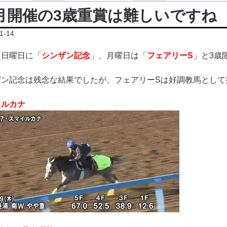
月開催の3歳重賞は難しいですね
1-14
は日曜日に「
シンザン記念
」、月曜日は「
フェアリーS
」と3歳
ザン記念は残念な結果でしたが、フェアリーSは好調教馬として
イルカナ