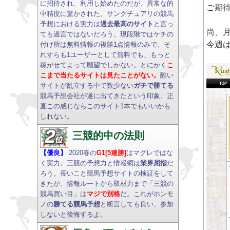
に招待され、利用し始めたのだが、異常な的
ご期
中精度に驚かされた。サンクチュアリの競馬
予想における実力は
過去最高のサイト
と言っ
尚、
ても過言ではないだろう。現段階ではケチの
今週
付け所は無料情報の複勝1点情報のみで、そ
れすらも1ユーザーとして無料でも、もっと
稼がせてよって願望でしかない。とにかく
こ
こまで当たるサイトは見たことがない。
酷い
サイトが乱立する中で数少ない
ガチで勝てる
競馬予想会社が遂に出てきたという印象。正
直この感じならこのサイト1本でもいいかも
しれない。
三競的中の法則
【優良】
2020春の
G1[5連勝]
はマグレではな
く実力。三競の予想力と情報網は
業界屈指
だ
ろう。長いこと競馬予想サイトの検証をして
きたが、情報ルートから取材力まで「三競の
競馬買い目」は
マジで別格
だ。これがホンモ
ノの
勝てる競馬予想
と断言しても良い、参加
しないと後悔するよ。