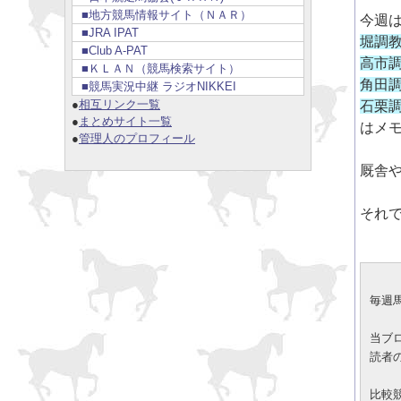
■地方競馬情報サイト（ＮＡＲ）
今週
■JRA IPAT
堀調
■Club A-PAT
高市
■ＫＬＡＮ（競馬検索サイト）
角田
■競馬実況中継 ラジオNIKKEI
●
相互リンク一覧
石栗
●
まとめサイト一覧
はメ
●
管理人のプロフィール
厩舎
それ
毎週
当ブ
読者
比較