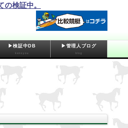
ての検証中。
▶検証中DB
▶管理人ブログ
kensyou
blog