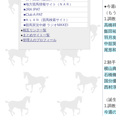
■地方競馬情報サイト（ＮＡＲ）
●今
■JRA IPAT
（も
■Club A-PAT
1.調
■ＫＬＡＮ（競馬検索サイト）
高橋祥
■競馬実況中継 ラジオNIKKEI
●
相互リンク一覧
飯田祐
●
まとめサイト一覧
羽月友
●
管理人のプロフィール
中舘英
尾形和
2.騎手
横山典
石橋脩
国分優
西村淳
（誕
1.調
今週の