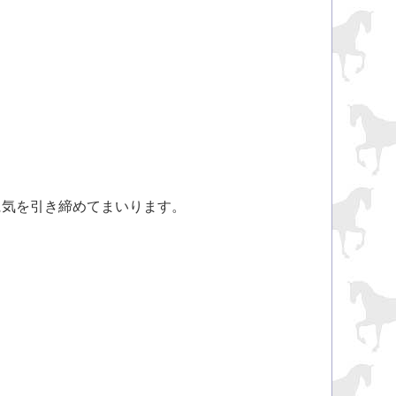
に気を引き締めてまいります。