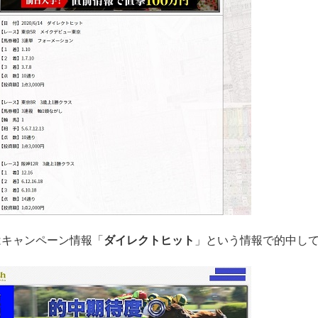
はキャンペーン情報「
ダイレクトヒット
」という情報で的中し