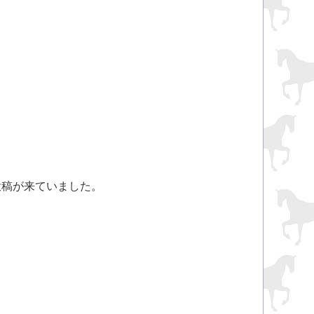
投稿が来ていました。