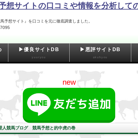
馬予想サイトの口コミや情報を分析して
競馬予想サイト』を口コミを元に徹底調査しました。
095
め
▶優良サイトDB
▶悪評サイトDB
yuuryou
akuhyou
new
理人競馬ブログ 競馬予想と的中虎の巻