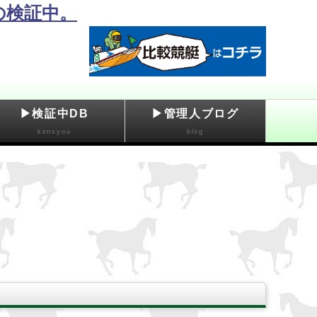
の検証中。
▶検証中DB
▶管理人ブログ
kensyou
blog