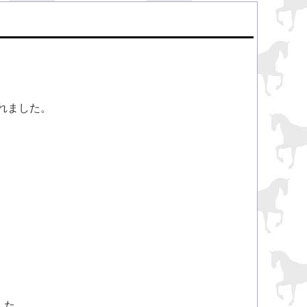
れました。
した。