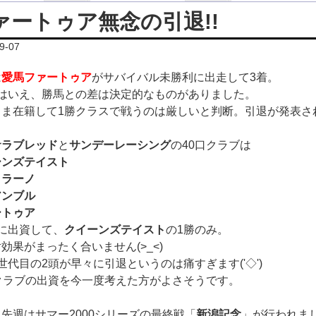
ァートゥア無念の引退!!
9-07
は
愛馬ファートゥア
がサバイバル未勝利に出走して3着。
とはいえ、勝馬との差は決定的なものがありました。
まま在籍して1勝クラスで戦うのは厳しいと判断。引退が発表さ
サラブレッド
と
サンデーレーシング
の40口クラブは
ーンズテイスト
トラーノ
アンブル
ートゥア
に出資して、
クイーンズテイスト
の1勝のみ。
効果がまったく合いません(>_<)
世代目の2頭が早々に引退というのは痛すぎます('◇')ゞ
口クラブの出資を今一度考えた方がよさそうです。
先週はサマー2000シリーズの最終戦「
新潟記念
」が行われま