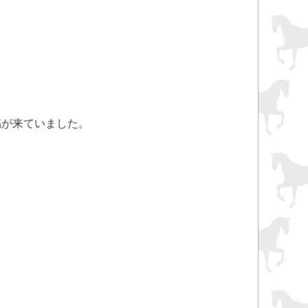
稿が来ていました。