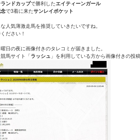
ンランドカップ
で勝利した
エイティーンガール
記念
で3着に来た
サンレイポケット
うな人気薄激走馬を推奨していきたいですね。
待ください！
日曜日の夜に画像付きのタレコミが届きました。
は競馬サイト「
ラッシュ
」を利用している方から画像付きの投