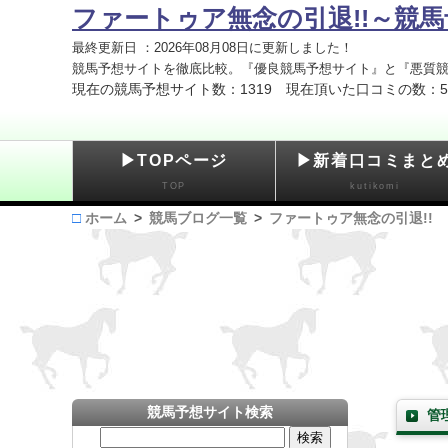
ファートゥア無念の引退!!～競
最終更新日 ：2026年08月08日に更新しました！
競馬予想サイトを徹底比較。『優良競馬予想サイト』と『悪質
現在の競馬予想サイト数：1319 現在頂いた口コミの数：57
▶TOPページ
▶新着口コミまと
TOP
kutikomi
ホーム
競馬ブログ一覧
ファートゥア無念の引退!!
競馬予想サイト検索
管
検索