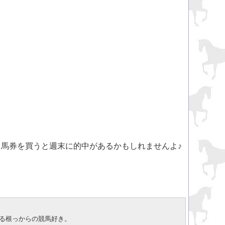
馬券を買うと週末に的中があるかもしれませんよ♪
る根っからの競馬好き。