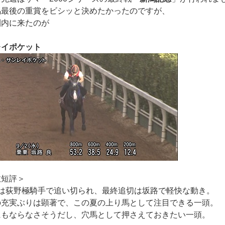
馬最後の重賞をビシッと決めたかったのですが、
圏内に来たのが
レイポケット
教短評＞
前は荻野極騎手で追い切られ、最終追切は坂路で軽快な動き。
の充実ぶりは顕著で、この夏の上り馬として注目できる一頭。
にもならなさそうだし、穴馬として押さえておきたい一頭。