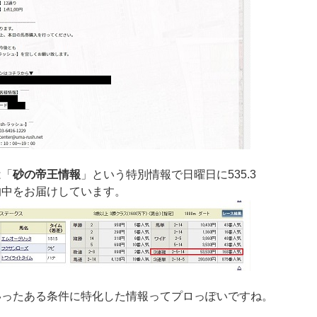
は「
砂の帝王情報
」という特別情報で日曜日に535.3
的中をお届けしています。
いったある条件に特化した情報ってプロっぽいですね。