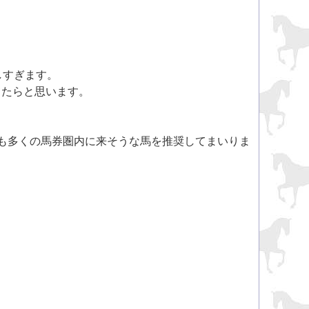
しすぎます。
てたらと思います。
も多くの馬券圏内に来そうな馬を推奨してまいりま