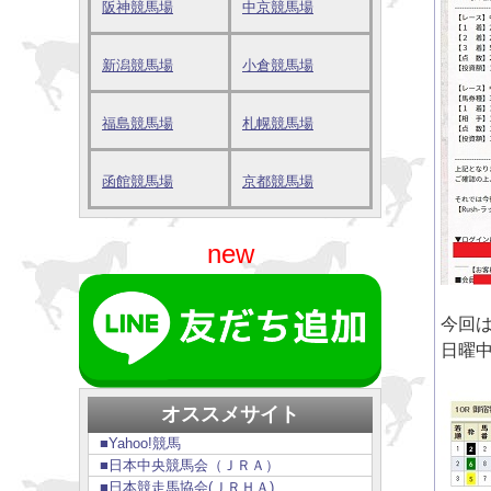
阪神競馬場
中京競馬場
新潟競馬場
小倉競馬場
福島競馬場
札幌競馬場
函館競馬場
京都競馬場
new
今回
日曜中
オススメサイト
■Yahoo!競馬
■日本中央競馬会（ＪＲＡ）
■日本競走馬協会(ＪＲＨＡ)