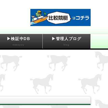
▶検証中DB
▶管理人ブログ
kensyou
blog