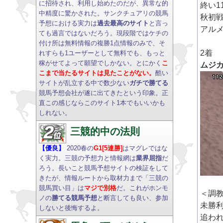
に招待され、利用し始めたのだが、異常な的
終い1
中精度に驚かされた。サンクチュアリの競馬
秋初
予想における実力は
過去最高のサイト
と言っ
アル
ても過言ではないだろう。現段階ではケチの
付け所は無料情報の複勝1点情報のみで、そ
2着
れすらも1ユーザーとして無料でも、もっと
稼がせてよって願望でしかない。とにかく
こ
ムジ
こまで当たるサイトは見たことがない。
酷い
サイトが乱立する中で数少ない
ガチで勝てる
競馬予想会社が遂に出てきたという印象。正
直この感じならこのサイト1本でもいいかも
しれない。
三競的中の法則
【優良】
2020春の
G1[5連勝]
はマグレではな
く実力。三競の予想力と情報網は
業界屈指
だ
ろう。長いこと競馬予想サイトの検証をして
きたが、情報ルートから取材力まで「三競の
競馬買い目」は
マジで別格
だ。これがホンモ
＜調
ノの
勝てる競馬予想
と断言しても良い、参加
未勝
しないと後悔するよ。
追わ