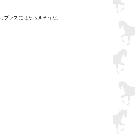
もプラスにはたらきそうだ。