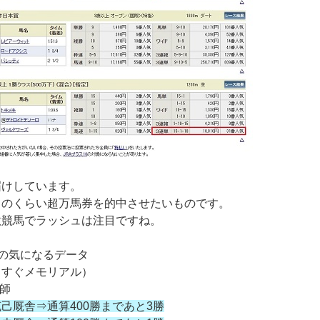
届けしています。
このくらい超万馬券を的中させたいものです。
秋競馬でラッシュは注目ですね。
週の気になるデータ
うすぐメモリアル）
教師
己厩舎⇒通算400勝まであと3勝