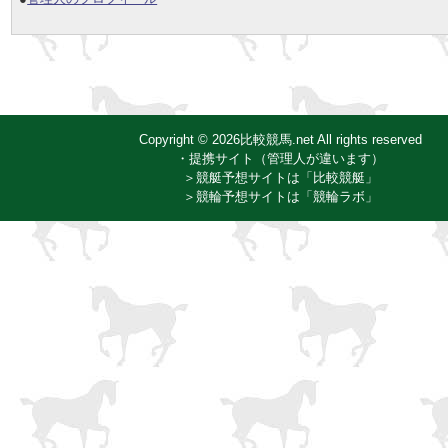
Copyright © 2026比較競馬.net All rights reserved
・提携サイト（管理人が違います）
＞競艇予想サイトは「比較競艇」
＞競輪予想サイトは「競輪ラボ」