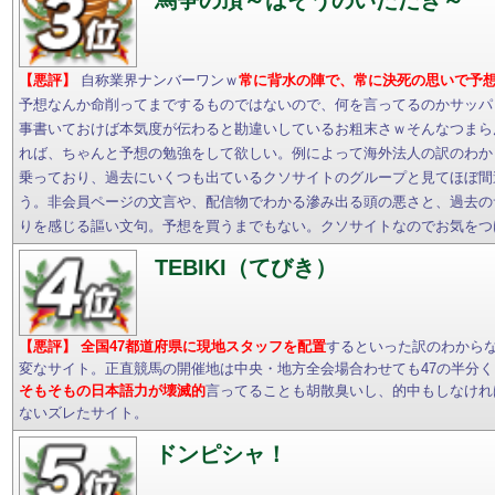
【悪評】
自称業界ナンバーワンｗ
常に背水の陣で、常に決死の思いで予
予想なんか命削ってまでするものではないので、何を言ってるのかサッパ
事書いておけば本気度が伝わると勘違いしているお粗末さｗそんなつまら
れば、ちゃんと予想の勉強をして欲しい。例によって海外法人の訳のわか
乗っており、過去にいくつも出ているクソサイトのグループと見てほぼ間
う。非会員ページの文言や、配信物でわかる滲み出る頭の悪さと、過去の
りを感じる謳い文句。予想を買うまでもない。クソサイトなのでお気をつ
TEBIKI（てびき）
【悪評】
全国47都道府県に現地スタッフを配置
するといった訳のわから
変なサイト。正直競馬の開催地は中央・地方全会場合わせても47の半分
そもそもの日本語力が壊滅的
言ってることも胡散臭いし、的中もしなけれ
ないズレたサイト。
ドンピシャ！