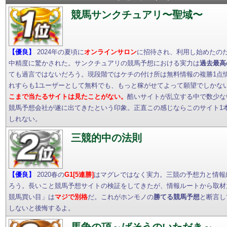
競馬サンクチュアリ〜聖域〜
【優良】
2024年の夏頃に
オンラインサロン
に招待され、利用し始めたの
中精度に驚かされた。サンクチュアリの競馬予想における実力は
過去最高
ても過言ではないだろう。現段階ではケチの付け所は無料情報の複勝1点
れすらも1ユーザーとして無料でも、もっと稼がせてよって願望でしかな
こまで当たるサイトは見たことがない。
酷いサイトが乱立する中で数少な
競馬予想会社が遂に出てきたという印象。正直この感じならこのサイト1
しれない。
三競的中の法則
【優良】
2020春の
G1[5連勝]
はマグレではなく実力。三競の予想力と情報
ろう。長いこと競馬予想サイトの検証をしてきたが、情報ルートから取材
競馬買い目」は
マジで別格
だ。これがホンモノの
勝てる競馬予想
と断言し
しないと後悔するよ。
馬争の頂～ばそうのいただき～