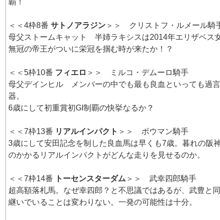
覇！
＜＜4枠8番
サトノアラジン
＞＞ クリストフ・ルメール騎
母父ストームキャット 半姉ラキシスは2014年エリザベス
無冠の帝王がついに栄冠を掴む時が来たか！？
＜＜5枠10番
フィエロ
＞＞ ミルコ・デムーロ騎手
母父デインヒル メンバーの中でも最も良血といっても過
器。
6歳にして初重賞初GI制覇の快挙なるか？
＜＜7枠13番
リアルインパクト
＞＞ ボウマン騎手
3歳にして安田記念を制した良血馬は早くも7歳。暮れの阪神
のかかるリアルインパクトがどんな走りを見せるのか。
＜＜7枠14番
トーセンスターダム
＞＞ 武幸四郎騎手
超高額落札馬。なぜ幸四郎？と不思議ではあるが、武豊と
継いでいることは変わりない。一発の可能性は十分。