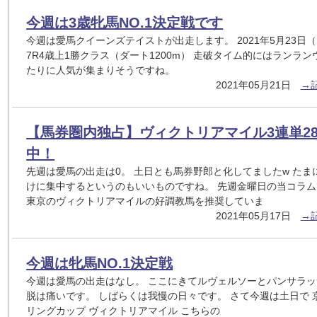
今週は3歳牝馬NO.1決定戦です
今週は愛馬クイーンズテイストが出走します。 2021年5月23日（
7R4歳上1勝クラス（ダート1200m） 走破タイム的にはランラ
たりに人気が集まりそうですね。
2021年05月21日
→
【馬券圏内独占】ヴィクトリアマイル3連単287
中！
先週は愛馬の出走は0。 土日とも馬券野郎と化してましたw たま
けに集中するというのもいいものですね。 先週金曜日の当コラ
東京のヴィクトリアマイルの好調教馬を推奨していま
2021年05月17日
→
今週は牝馬NO.1決定戦
今週は愛馬の出走はなし。 ここにきてルヴェルソーとパンサラ
脱は痛いです。 しばらくは我慢の日々です。 さて今週は土日で 
リングカップ ヴィクトリアマイル こちらの