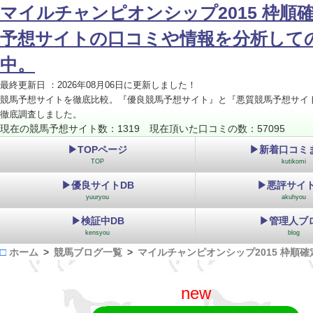
マイルチャンピオンシップ2015 枠順
予想サイトの口コミや情報を分析して
中。
最終更新日 ：2026年08月06日に更新しました！
競馬予想サイトを徹底比較。『優良競馬予想サイト』と『悪質競馬予想サイ
徹底調査しました。
現在の競馬予想サイト数：1319 現在頂いた口コミの数：57095
▶TOPページ
▶新着口コミ
TOP
kutikomi
▶優良サイトDB
▶悪評サイト
yuuryou
akuhyou
▶検証中DB
▶管理人ブ
kensyou
blog
ホーム
競馬ブログ一覧
マイルチャンピオンシップ2015 枠順確
new