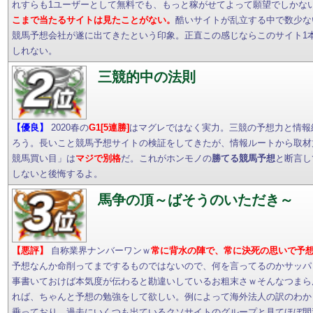
れすらも1ユーザーとして無料でも、もっと稼がせてよって願望でしかな
こまで当たるサイトは見たことがない。
酷いサイトが乱立する中で数少な
競馬予想会社が遂に出てきたという印象。正直この感じならこのサイト1
しれない。
三競的中の法則
【優良】
2020春の
G1[5連勝]
はマグレではなく実力。三競の予想力と情報
ろう。長いこと競馬予想サイトの検証をしてきたが、情報ルートから取材
競馬買い目」は
マジで別格
だ。これがホンモノの
勝てる競馬予想
と断言し
しないと後悔するよ。
馬争の頂～ばそうのいただき～
【悪評】
自称業界ナンバーワンｗ
常に背水の陣で、常に決死の思いで予
予想なんか命削ってまでするものではないので、何を言ってるのかサッパ
事書いておけば本気度が伝わると勘違いしているお粗末さｗそんなつまら
れば、ちゃんと予想の勉強をして欲しい。例によって海外法人の訳のわか
乗っており、過去にいくつも出ているクソサイトのグループと見てほぼ間