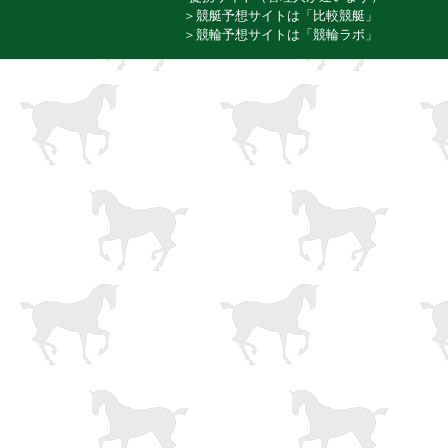
＞競艇予想サイトは「比較競艇」
＞競輪予想サイトは「競輪ラボ」