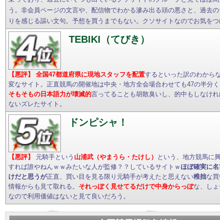
う。非会員ページの文言や、配信物でわかる滲み出る頭の悪さと、過去の
りを感じる謳い文句。予想を買うまでもない。クソサイトなのでお気をつ
TEBIKI（てびき）
【悪評】
全国47都道府県に現地スタッフを配置
するといった訳のわから
変なサイト。正直競馬の開催地は中央・地方全会場合わせても47の半分
そもそもの日本語力が壊滅的
言ってることも胡散臭いし、的中もしなけれ
ないズレたサイト。
ドンピシャ！
【悪評】
元騎手という
山浦武（やまうら・たけし）
という、地方競馬に
すれば誰やねんｗｗみたいな人が監修？？しているサイトｗ
ほぼ確実に名
けだと思うが
正直、買い目を見る限り元騎手が考えたと思えない
稚拙
な買
情報からも見て取れる。
それっぽく見せてるだけで中身からっぽ
な、しょ
なので利用価値はないと見て良いだろう。