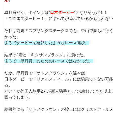
ル
』
皐月賞だが、ポイントは“
日本ダービー
”となりそうだ！！
「この馬でダービー！」にすべてが隠れているかもしれな
それは前走のスプリングステークスでも、中山で勝ちに行
かった。
まるでダービーを意識したようなレース運び。
結果は2着と「キタサンブラック」に負けた。
まるで「皐月賞」のためのレースではなかった。
だが、皐月賞で「サトノクラウン」を選べば、
日本ダービーで「リアルスティール」には騎乗できない可
る。
というか外国人騎手2人が新人騎手として参戦してきた以上
回ってしまう。
結果的にも「サトノクラウン」の鞍上にはクリストフ・ル