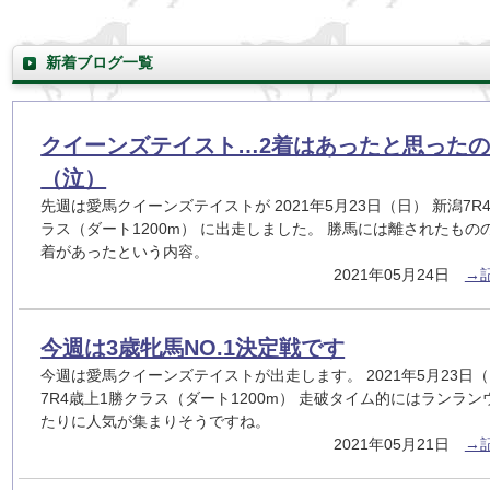
新着ブログ一覧
クイーンズテイスト…2着はあったと思った
（泣）
先週は愛馬クイーンズテイストが 2021年5月23日（日） 新潟7R
ラス（ダート1200m） に出走しました。 勝馬には離されたもの
着があったという内容。
2021年05月24日
→
今週は3歳牝馬NO.1決定戦です
今週は愛馬クイーンズテイストが出走します。 2021年5月23日（
7R4歳上1勝クラス（ダート1200m） 走破タイム的にはランラ
たりに人気が集まりそうですね。
2021年05月21日
→