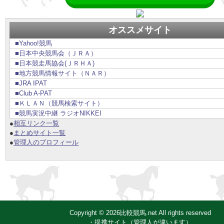
オススメサイト
■Yahoo!競馬
■日本中央競馬会（ＪＲＡ）
■日本競走馬協会(ＪＲＨＡ)
■地方競馬情報サイト（ＮＡＲ）
■JRA IPAT
■Club A-PAT
■ＫＬＡＮ（競馬検索サイト）
■競馬実況中継 ラジオNIKKEI
●
相互リンク一覧
●
まとめサイト一覧
●
管理人のプロフィール
Copyright © 2026比較競馬.net All rights reserved
・提携サイト（管理人が違います）