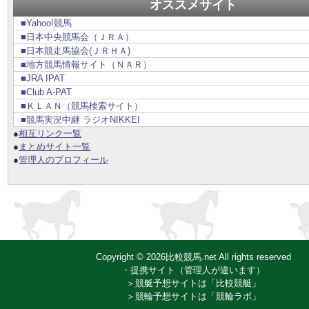
オススメサイト
■Yahoo!競馬
■日本中央競馬会（ＪＲＡ）
■日本競走馬協会(ＪＲＨＡ)
■地方競馬情報サイト（ＮＡＲ）
■JRA IPAT
■Club A-PAT
■ＫＬＡＮ（競馬検索サイト）
■競馬実況中継 ラジオNIKKEI
●
相互リンク一覧
●
まとめサイト一覧
●
管理人のプロフィール
Copyright © 2026比較競馬.net All rights reserved
・提携サイト（管理人が違います）
＞競艇予想サイトは「比較競艇」
＞競輪予想サイトは「競輪ラボ」