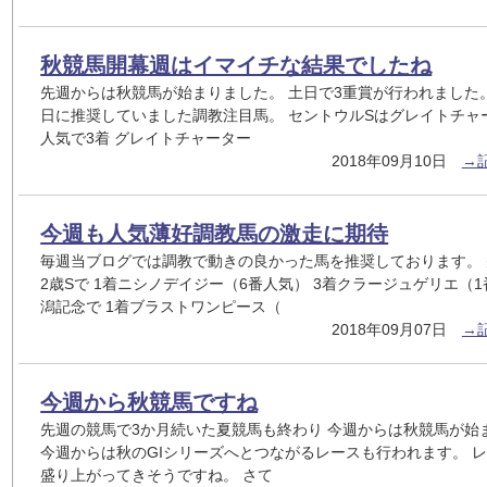
秋競馬開幕週はイマイチな結果でしたね
先週からは秋競馬が始まりました。 土日で3重賞が行われました
日に推奨していました調教注目馬。 セントウルSはグレイトチャ
人気で3着 グレイトチャーター
2018年09月10日
→
今週も人気薄好調教馬の激走に期待
毎週当ブログでは調教で動きの良かった馬を推奨しております。
2歳Sで 1着ニシノデイジー（6番人気） 3着クラージュゲリエ（1
潟記念で 1着ブラストワンピース（
2018年09月07日
→
今週から秋競馬ですね
先週の競馬で3か月続いた夏競馬も終わり 今週からは秋競馬が始
今週からは秋のGIシリーズへとつながるレースも行われます。 
盛り上がってきそうですね。 さて