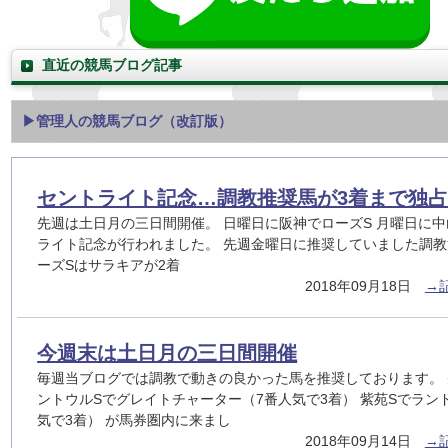
直近の競馬ブログ記事
▶管理人の競馬ブログ（改訂版）
セントライト記念…調教推奨馬が3着まで独
先週は土日月の三日間開催。 日曜日に阪神でローズS 月曜日に
ライト記念が行われました。 先週金曜日に推奨していました調教
ーズSはサラキアが2着
2018年09月18日
→
今週末は土日月の三日間開催
毎週当ブログでは調教で動きの良かった馬を推奨しております。 
ントウルSでグレイトチャーター（7番人気で3着） 紫苑Sでラン
気で3着） が馬券圏内に来まし
2018年09月14日
→